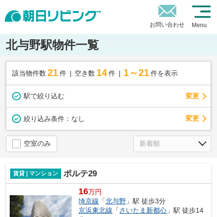
お問い合わせ
Menu
北与野駅物件一覧
21
14
1～21
該当物件数
件
空き数
件
件を表示
駅で絞り込む
変更
変更
絞り込み条件：
なし
空室のみ
ポルテ29
賃貸 | マンション
16
万円
埼京線
「
北与野
」駅 徒歩3分
京浜東北線
「
さいたま新都心
」駅 徒歩14