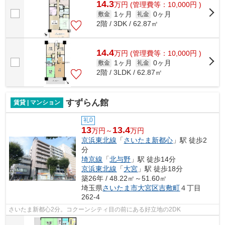
14.3
万
円
(管理費等：10,000円 )
1ヶ月
0ヶ月
敷金
礼金
2階 / 3DK / 62.87㎡
14.4
万
円
(管理費等：10,000円 )
1ヶ月
0ヶ月
敷金
礼金
2階 / 3LDK / 62.87㎡
すずらん館
賃貸 | マンション
礼0
13
13.4
万円～
万円
京浜東北線
「
さいたま新都心
」駅 徒歩2
分
埼京線
「
北与野
」駅 徒歩14分
京浜東北線
「
大宮
」駅 徒歩18分
築26年 / 48.22㎡～51.60㎡
埼玉県
さいたま市大宮区
吉敷町
４丁目
262-4
さいたま新都心2分。コクーンシティ目の前にある好立地の2DK