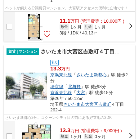
1
ペットが飼える分譲賃貸マンション。大宮駅アクセスの便利な立地です！
11.1
万
円
(管理費等：10,000円 )
1ヶ月
1ヶ月
敷金
礼金
3階 / 1DK / 40.13㎡
さいたま市大宮区吉敷町４丁目のマンション
賃貸 | マンション
礼0
13.3
万円
京浜東北線
「
さいたま新都心
」駅 徒歩2
分
埼京線
「
北与野
」駅 徒歩8分
京浜東北線
「
大宮
」駅 徒歩18分
築26年 / 50.12㎡
埼玉県
さいたま市大宮区
吉敷町
４丁目
262-4
さいたま新都心2分。コクーンシティ目の前にある好立地の2DK
13.3
万
円
(管理費等：6,000円 )
1ヶ月
0ヶ月
敷金
礼金