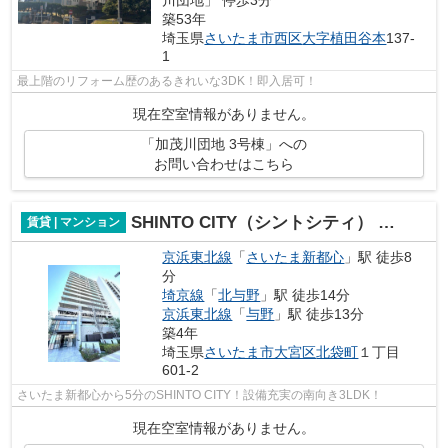
築53年
埼玉県
さいたま市西区
大字植田谷本
137-
1
最上階のリフォーム歴のあるきれいな3DK！即入居可！
現在空室情報がありません。
「加茂川団地 3号棟」への
お問い合わせはこちら
SHINTO CITY（シントシティ） 3街区 F棟
賃貸 | マンション
京浜東北線
「
さいたま新都心
」駅 徒歩8
分
埼京線
「
北与野
」駅 徒歩14分
京浜東北線
「
与野
」駅 徒歩13分
築4年
埼玉県
さいたま市大宮区
北袋町
１丁目
601-2
さいたま新都心から5分のSHINTO CITY！設備充実の南向き3LDK！
現在空室情報がありません。