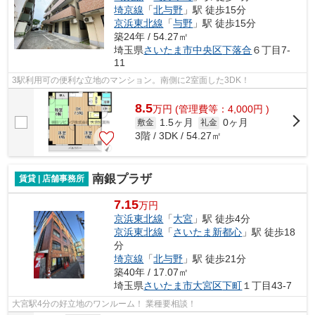
埼京線
「
北与野
」駅 徒歩15分
京浜東北線
「
与野
」駅 徒歩15分
築24年 / 54.27㎡
埼玉県
さいたま市中央区
下落合
６丁目7-
11
3駅利用可の便利な立地のマンション。南側に2室面した3DK！
8.5
万
円
(管理費等：4,000円 )
1.5ヶ月
0ヶ月
敷金
礼金
3階 / 3DK / 54.27㎡
南銀プラザ
賃貸 | 店舗事務所
7.15
万円
京浜東北線
「
大宮
」駅 徒歩4分
京浜東北線
「
さいたま新都心
」駅 徒歩18
分
埼京線
「
北与野
」駅 徒歩21分
築40年 / 17.07㎡
埼玉県
さいたま市大宮区
下町
１丁目43-7
大宮駅4分の好立地のワンルーム！ 業種要相談！