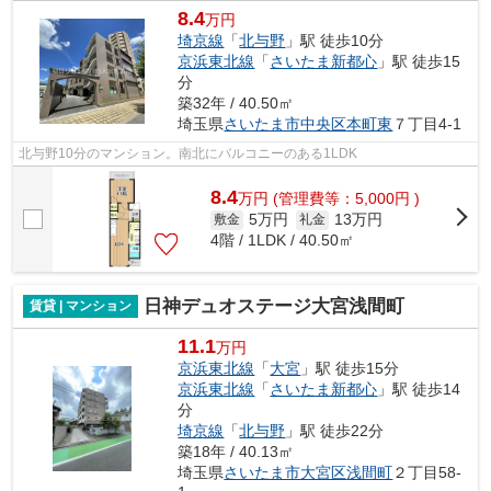
8.4
万円
埼京線
「
北与野
」駅 徒歩10分
京浜東北線
「
さいたま新都心
」駅 徒歩15
分
築32年 / 40.50㎡
埼玉県
さいたま市中央区
本町東
７丁目4-1
北与野10分のマンション。南北にバルコニーのある1LDK
8.4
万
円
(管理費等：5,000円 )
5万円
13万円
敷金
礼金
4階 / 1LDK / 40.50㎡
日神デュオステージ大宮浅間町
賃貸 | マンション
11.1
万円
京浜東北線
「
大宮
」駅 徒歩15分
京浜東北線
「
さいたま新都心
」駅 徒歩14
分
埼京線
「
北与野
」駅 徒歩22分
築18年 / 40.13㎡
埼玉県
さいたま市大宮区
浅間町
２丁目58-