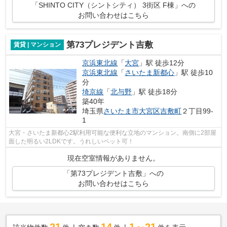
「SHINTO CITY（シントシティ） 3街区 F棟」への
お問い合わせはこちら
第73プレジデント吉敷
賃貸 | マンション
京浜東北線
「
大宮
」駅 徒歩12分
京浜東北線
「
さいたま新都心
」駅 徒歩10
分
埼京線
「
北与野
」駅 徒歩18分
築40年
埼玉県
さいたま市大宮区
吉敷町
２丁目99-
1
大宮・さいたま新都心2駅利用可能な便利な立地のマンション。南側に2部屋
面した明るい2LDKです。うれしいペット可！
現在空室情報がありません。
「第73プレジデント吉敷」への
お問い合わせはこちら
21
14
1～21