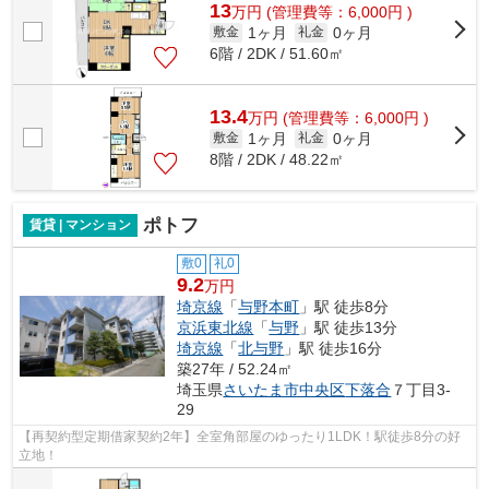
13
万
円
(管理費等：6,000円 )
1ヶ月
0ヶ月
敷金
礼金
6階 / 2DK / 51.60㎡
13.4
万
円
(管理費等：6,000円 )
1ヶ月
0ヶ月
敷金
礼金
8階 / 2DK / 48.22㎡
ポトフ
賃貸 | マンション
敷0
礼0
9.2
万円
埼京線
「
与野本町
」駅 徒歩8分
京浜東北線
「
与野
」駅 徒歩13分
埼京線
「
北与野
」駅 徒歩16分
築27年 / 52.24㎡
埼玉県
さいたま市中央区
下落合
７丁目3-
29
【再契約型定期借家契約2年】全室角部屋のゆったり1LDK！駅徒歩8分の好
立地！