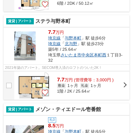
6階 / 2DK / 50.12㎡
ステラ与野本町
賃貸 | アパート
7.7
万円
埼京線
「
与野本町
」駅 徒歩6分
埼京線
「
北与野
」駅 徒歩23分
築5年 / 25.64㎡
埼玉県
さいたま市中央区
本町西
１丁目3-
32
2021年築のアパート。SECOM導入済のロフトのついた2K！
7.7
万
円
(管理費等：3,000円 )
1ヶ月
1ヶ月
敷金
礼金
1階 / 2K / 25.64㎡
メゾン・ティエドール壱番館
賃貸 | アパート
礼0
8.5
万円
埼京線
「
与野本町
」駅 徒歩5分