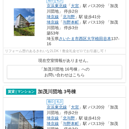
敷0
礼0
京浜東北線
「
大宮
」駅 バス20分 「加茂
川団地」 停歩2分
埼京線
「
北与野
」駅 徒歩41分
埼京線
「
与野本町
」駅 バス13分 「加茂
川団地」 停歩3分
築53年
埼玉県
さいたま市西区
大字植田谷本
137-
16
リフォーム歴のあるきれいな2LDK！敷金礼金ゼロでお引越し可！
現在空室情報がありません。
「加茂川団地 16号棟」への
お問い合わせはこちら
加茂川団地 3号棟
賃貸 | マンション
敷0
礼0
京浜東北線
「
大宮
」駅 バス20分 「加茂
川団地」 停歩2分
埼京線
「
北与野
」駅 徒歩41分
埼京線
「
与野本町
」駅 バス13分 「加茂
川団地」 停歩3分