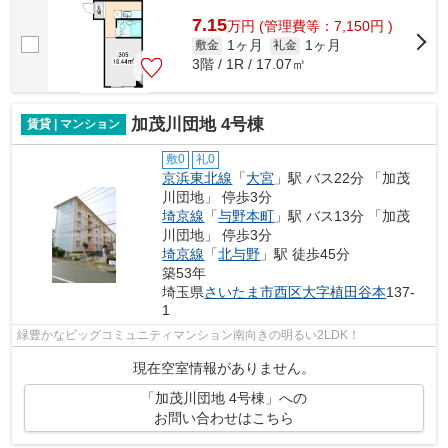
7.15
万
円
(管理費等：7,150円 )
1ヶ月
1ヶ月
敷金
礼金
3階 / 1R / 17.07㎡
加茂川団地 4号棟
賃貸 | マンション
敷0
礼0
京浜東北線
「
大宮
」駅 バス22分 「加茂
川団地」 停歩3分
埼京線
「
与野本町
」駅 バス13分 「加茂
川団地」 停歩3分
埼京線
「
北与野
」駅 徒歩45分
築53年
埼玉県
さいたま市西区
大字植田谷本
137-
1
緑豊かなビッグコミュニティマンション南向きの明るい2LDK！
現在空室情報がありません。
「加茂川団地 4号棟」への
お問い合わせはこちら