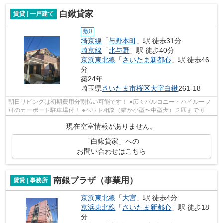
白鍬貸家
賃貸 | 一戸建て
敷0
埼京線
「
与野本町
」駅 徒歩31分
埼京線
「
北与野
」駅 徒歩40分
京浜東北線
「
さいたま新都心
」駅 徒歩46
分
築24年
埼玉県
さいたま市桜区
大字白鍬
261-18
朝日リビングは初期費用分割払い可能です！ ●広々バルコニー・ハイルーフ
可のカーポート駐車場付！ ●ペット相談（猫か小型〜中型犬）２匹まで可 ●
エアコン全室設置します☆ ●モニター...
現在空室情報がありません。
「白鍬貸家」への
お問い合わせはこちら
南銀プラザ（事業用）
賃貸 | 事務所
京浜東北線
「
大宮
」駅 徒歩4分
京浜東北線
「
さいたま新都心
」駅 徒歩18
分