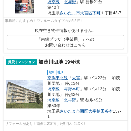
埼京線
「
北与野
」駅 徒歩21分
築40年
埼玉県
さいたま市大宮区
下町
１丁目43-7
事務所におすすめ！ワンルームタイプの約5.5坪！
現在空き物件情報がありません。
「南銀プラザ（事業用）」への
お問い合わせはこちら
加茂川団地 19号棟
賃貸 | マンション
敷0
礼0
京浜東北線
「
大宮
」駅 バス22分 「加茂
川団地」 停歩3分
埼京線
「
与野本町
」駅 バス13分 「加茂
川団地」 停歩3分
埼京線
「
北与野
」駅 徒歩45分
築53年
埼玉県
さいたま市西区
大字植田谷本
137-
1
リフォーム歴あり！南側に2室面した明るい2LDK！