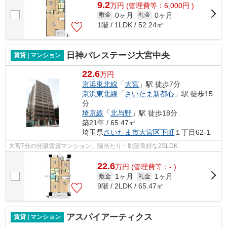
9.2
万
円
(管理費等：6,000円 )
0ヶ月
0ヶ月
敷金
礼金
1階 / 1LDK / 52.24㎡
日神パレステージ大宮中央
賃貸 | マンション
22.6
万円
京浜東北線
「
大宮
」駅 徒歩7分
京浜東北線
「
さいたま新都心
」駅 徒歩15
分
埼京線
「
北与野
」駅 徒歩18分
築21年 / 65.47㎡
埼玉県
さいたま市大宮区
下町
１丁目62-1
大宮7分の分譲賃貸マンション。陽当たり・眺望良好な2SLDK
22.6
万
円
(管理費等：- )
1ヶ月
1ヶ月
敷金
礼金
9階 / 2LDK / 65.47㎡
アスパイアーティクス
賃貸 | マンション