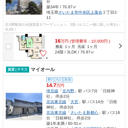
分
築34年 / 76.87㎡
埼玉県
さいたま市中央区
上落合
２丁目2-
11
北与野駅前の分譲賃貸タワーマンション。3室バルコニー側に面した明るい
3LDK！
16
万
円
(管理費等：10,000円 )
1ヶ月
1ヶ月
敷金
礼金
24階 / 3LDK / 76.87㎡
マイオール
賃貸 | テラス
敷0
礼0
新築
14.7
万円
埼京線
「
北与野
」駅 バス7分 「日枝神
社」 停歩2分
京浜東北線
「
大宮
」駅 バス14分 「日枝
神社」 停歩3分
京浜東北線
「
さいたま新都心
」駅 バス18
分 「日枝神社」 停歩2分
築1年未満 / 80.91㎡