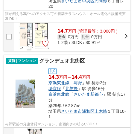
埼玉県
さいたま市中央区
円阿弥
６丁目1-
20
猫が飼える3駅ヘのアクセス可の新築テラスハウス！オール電化の設備充実
3LDK！
14.7
万
円
(管理費等：3,000円 )
0万円
0万円
敷金
礼金
1-2階 / 3LDK / 80.91㎡
グランデュオ北街区
賃貸 | マンション
礼0
14.3
14.4
万円～
万円
京浜東北線
「
与野
」駅 徒歩2分
埼京線
「
北与野
」駅 徒歩16分
京浜東北線
「
さいたま新都心
」駅 徒歩17
分
築29年 / 62.87㎡
埼玉県
さいたま市浦和区
上木崎
１丁目10-
1
与野駅前の分譲賃貸マンション。南西向きの明るい3DK！