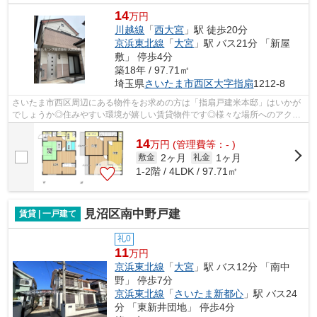
14
万円
川越線
「
西大宮
」駅 徒歩20分
京浜東北線
「
大宮
」駅 バス21分 「新屋
敷」 停歩4分
築18年 / 97.71㎡
埼玉県
さいたま市西区
大字指扇
1212-8
さいたま市西区周辺にある物件をお求めの方は「指扇戸建米本邸」はいかが
でしょうか◎住みやすい環境が嬉しい賃貸物件です◎様々な場所へのアクセ
スが便利になる、2駅利用可能な一戸建て...
14
万
円
(管理費等：- )
2ヶ月
1ヶ月
敷金
礼金
1-2階 / 4LDK / 97.71㎡
見沼区南中野戸建
賃貸 | 一戸建て
礼0
11
万円
京浜東北線
「
大宮
」駅 バス12分 「南中
野」 停歩7分
京浜東北線
「
さいたま新都心
」駅 バス24
分 「東新井団地」 停歩4分