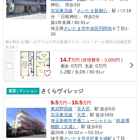
神社」 停歩3分
京浜東北線
「
さいたま新都心
」駅 バス18
分 「日枝神社」 停歩2分
築1年未満 / 80.91㎡
埼玉県
さいたま市中央区
円阿弥
６丁目1-
20
猫が飼える3駅ヘのアクセス可の新築テラスハウス！オール電化の設備充実
3LDK！
14.7
万
円
(管理費等：3,000円 )
0万円
0万円
敷金
礼金
1-2階 / 3LDK / 80.91㎡
さくらヴィレッジ
賃貸 | マンション
9.5
10.5
万円～
万円
東武野田線
「
北大宮
」駅 徒歩5分
京浜東北線
「
大宮
」駅 徒歩18分
埼玉新都市交通ニューシャトル
「
鉄道博
物館（大成）
」駅 徒歩5分
築25年 / 50.02㎡～53.33㎡
埼玉県
さいたま市北区
東大成町
１丁目