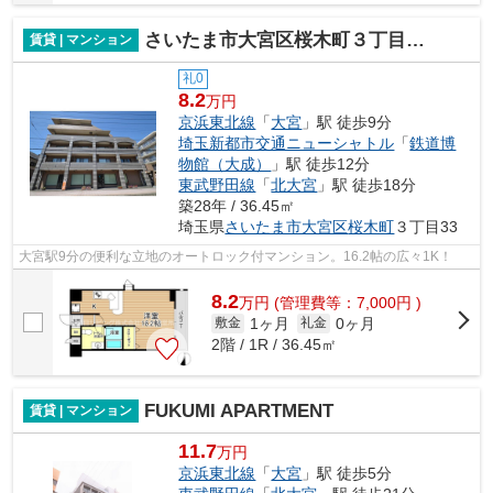
さいたま市大宮区桜木町３丁目のマンション
賃貸 | マンション
礼0
8.2
万円
京浜東北線
「
大宮
」駅 徒歩9分
埼玉新都市交通ニューシャトル
「
鉄道博
物館（大成）
」駅 徒歩12分
東武野田線
「
北大宮
」駅 徒歩18分
築28年 / 36.45㎡
埼玉県
さいたま市大宮区
桜木町
３丁目33
大宮駅9分の便利な立地のオートロック付マンション。16.2帖の広々1K！
8.2
万
円
(管理費等：7,000円 )
1ヶ月
0ヶ月
敷金
礼金
2階 / 1R / 36.45㎡
FUKUMI APARTMENT
賃貸 | マンション
11.7
万円
京浜東北線
「
大宮
」駅 徒歩5分