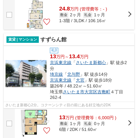
24.8
万
円
(管理費等：- )
2ヶ月
1ヶ月
敷金
礼金
1-3階 / 3LDK / 106.16㎡
すずらん館
賃貸 | マンション
礼0
13
13.4
万円～
万円
京浜東北線
「
さいたま新都心
」駅 徒歩2
分
埼京線
「
北与野
」駅 徒歩14分
京浜東北線
「
大宮
」駅 徒歩18分
築26年 / 48.22㎡～51.60㎡
埼玉県
さいたま市大宮区
吉敷町
４丁目
262-4
さいたま新都心2分。コクーンシティ目の前にある好立地の2DK
13
万
円
(管理費等：6,000円 )
1ヶ月
0ヶ月
敷金
礼金
6階 / 2DK / 51.60㎡