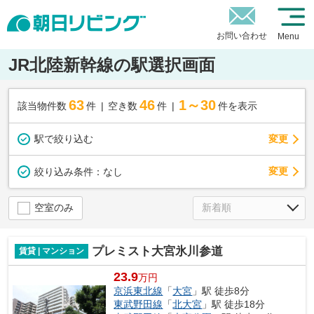
お問い合わせ
Menu
JR北陸新幹線の駅選択画面
63
46
1～30
該当物件数
件
空き数
件
件を表示
駅で絞り込む
変更
変更
絞り込み条件：
なし
空室のみ
プレミスト大宮氷川参道
賃貸 | マンション
23.9
万円
京浜東北線
「
大宮
」駅 徒歩8分
東武野田線
「
北大宮
」駅 徒歩18分