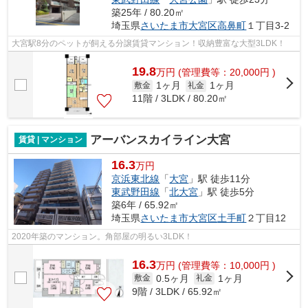
築25年 / 80.20㎡
埼玉県
さいたま市大宮区
高鼻町
１丁目3-2
大宮駅8分のペットが飼える分譲賃貸マンション！収納豊富な大型3LDK！
19.8
万
円
(管理費等：20,000円 )
1ヶ月
1ヶ月
敷金
礼金
11階 / 3LDK / 80.20㎡
アーバンスカイライン大宮
賃貸 | マンション
16.3
万円
京浜東北線
「
大宮
」駅 徒歩11分
東武野田線
「
北大宮
」駅 徒歩5分
築6年 / 65.92㎡
埼玉県
さいたま市大宮区
土手町
２丁目12
2020年築のマンション。角部屋の明るい3LDK！
16.3
万
円
(管理費等：10,000円 )
0.5ヶ月
1ヶ月
敷金
礼金
9階 / 3LDK / 65.92㎡