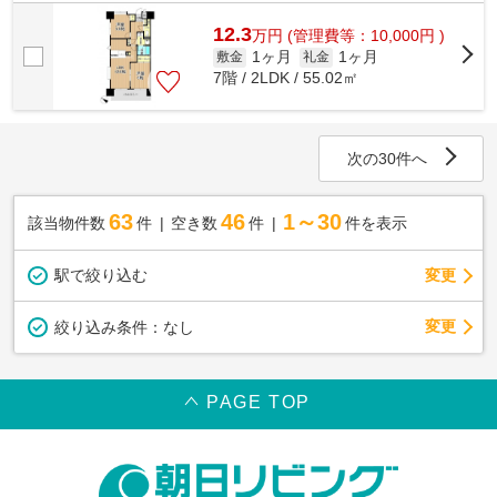
12.3
万
円
(管理費等：10,000円 )
1ヶ月
1ヶ月
敷金
礼金
7階 / 2LDK / 55.02㎡
次の30件へ
63
46
1～30
該当物件数
件
空き数
件
件を表示
駅で絞り込む
変更
変更
絞り込み条件：
なし
PAGE TOP