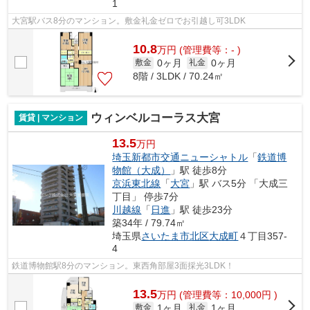
1
大宮駅バス8分のマンション。敷金礼金ゼロでお引越し可3LDK
10.8
万
円
(管理費等：- )
0ヶ月
0ヶ月
敷金
礼金
8階 / 3LDK / 70.24㎡
ウィンベルコーラス大宮
賃貸 | マンション
13.5
万円
埼玉新都市交通ニューシャトル
「
鉄道博
物館（大成）
」駅 徒歩8分
京浜東北線
「
大宮
」駅 バス5分 「大成三
丁目」 停歩7分
川越線
「
日進
」駅 徒歩23分
築34年 / 79.74㎡
埼玉県
さいたま市北区
大成町
４丁目357-
4
鉄道博物館駅8分のマンション。東西角部屋3面採光3LDK！
13.5
万
円
(管理費等：10,000円 )
1ヶ月
1ヶ月
敷金
礼金