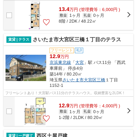
13.4
万
円
(管理費等：6,000円 )
1ヶ月
0ヶ月
敷金
礼金
8階 / 2DK / 48.22㎡
さいたま市大宮区三橋１丁目のテラス
賃貸 | テラス
フリーレント
礼0
12.9
万円
京浜東北線
「
大宮
」駅 バス11分 「西武
車庫前」 停歩4分
築14年 / 80.20㎡
埼玉県
さいたま市大宮区
三橋
１丁目
1152-1
フリーレントあり！大宮駅バス11分のテラスハウス。収納豊富な2LDK！
12.9
万
円
(管理費等：4,000円 )
1ヶ月
0ヶ月
敷金
礼金
1-2階 / 2LDK / 80.20㎡
西区土屋戸建
賃貸 | 一戸建て