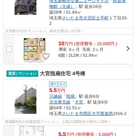
埼玉新都市交通ニューシャトル
「
鉄道博
物館（大成）
」駅 徒歩16分
築28年 / 51.84㎡
埼玉県
さいたま市大宮区
土手町
１丁目33-
2
大宮駅12分のマンション。南向き明るい2LDK！
10
万
円
(管理費等：10,000円 )
0ヶ月
2ヶ月
敷金
礼金
6階 / 2LDK / 51.84㎡
大宮指扇住宅 4号棟
賃貸 | マンション
敷0
礼0
5.5
万円
川越線
「
指扇
」駅 徒歩6分
京浜東北線
「
大宮
」駅 徒歩6分
築54年 / 52.51㎡
埼玉県
さいたま市西区
大字西遊馬
1916-2
指扇駅6分の分譲賃貸マンション。人気の2階部分の明るい3DK！
5.5
万
円
(管理費等：3,000円 )