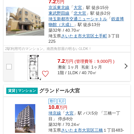
7.2
万円
京浜東北線
「
大宮
」駅 徒歩15分
東武野田線
「
北大宮
」駅 徒歩2分
埼玉新都市交通ニューシャトル
「
鉄道博
物館（大成）
」駅 徒歩13分
築32年 / 40.70㎡
埼玉県
さいたま市大宮区
土手町
３丁目
225
2駅利用可のマンション。南西角部屋の明るい1LDK！
7.2
万
円
(管理費等：9,000円 )
1ヶ月
1ヶ月
敷金
礼金
1階 / 1LDK / 40.70㎡
グランドール大宮
賃貸 | マンション
敷0
礼0
10.8
万円
埼京線
「
大宮
」駅 バス5分 「三橋一丁
目」 停歩8分
築32年 / 70.24㎡
埼玉県
さいたま市大宮区
三橋
１丁目483-