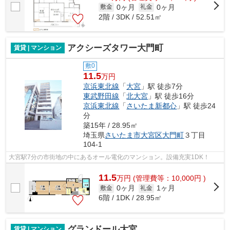
0ヶ月
0ヶ月
敷金
礼金
2階 / 3DK / 52.51㎡
アクシーズタワー大門町
賃貸 | マンション
敷0
11.5
万円
京浜東北線
「
大宮
」駅 徒歩7分
東武野田線
「
北大宮
」駅 徒歩16分
京浜東北線
「
さいたま新都心
」駅 徒歩24
分
築15年 / 28.95㎡
埼玉県
さいたま市大宮区
大門町
３丁目
104-1
大宮駅7分の市街地の中にあるオール電化のマンション。設備充実1DK！
11.5
万
円
(管理費等：10,000円 )
0ヶ月
1ヶ月
敷金
礼金
6階 / 1DK / 28.95㎡
グランドール大宮
賃貸 | マンション