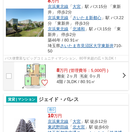
8
万円
京浜東北線
「
大宮
」駅 バス15分 「東新
井」 停歩2分
京浜東北線
「
さいたま新都心
」駅 バス22
分 「東新井」 停歩3分
京浜東北線
「
北浦和
」駅 バス15分 「東
新井」 停歩2分
築46年 / 80.91㎡
埼玉県
さいたま市見沼区
大字東新井
710-
50
バス便豊富なビッグコミュニティマンション。80平米超の広々3LDK！
8
万
円
(管理費等：5,000円 )
2ヶ月
0ヶ月
敷金
礼金
4階 / 3LDK / 80.91㎡
ジェイド・パレス
賃貸 | マンション
敷0
10
万円
京浜東北線
「
大宮
」駅 徒歩12分
東武野田線
「
北大宮
」駅 徒歩6分