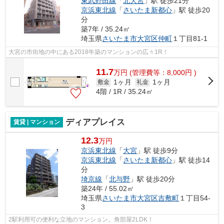
東武野田線
「
北大宮
」駅 徒歩21分
京浜東北線
「
さいたま新都心
」駅 徒歩20
分
築7年 / 35.24㎡
埼玉県
さいたま市大宮区
仲町
１丁目81-1
大宮の市街地の中にある2018年築のマンションの広々1R！
11.7
万
円
(管理費等：8,000円 )
1ヶ月
1ヶ月
敷金
礼金
4階 / 1R / 35.24㎡
ディアプレイス
賃貸 | マンション
12.3
万円
京浜東北線
「
大宮
」駅 徒歩9分
京浜東北線
「
さいたま新都心
」駅 徒歩14
分
埼京線
「
北与野
」駅 徒歩20分
築24年 / 55.02㎡
埼玉県
さいたま市大宮区
吉敷町
１丁目54-
3
2駅利用可の便利な立地のマンション。角部屋2LDK！