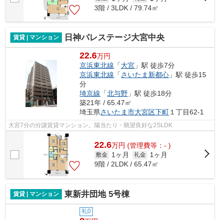
3階 / 3LDK / 79.74㎡
日神パレステージ大宮中央
賃貸 | マンション
22.6
万円
京浜東北線
「
大宮
」駅 徒歩7分
京浜東北線
「
さいたま新都心
」駅 徒歩15
分
埼京線
「
北与野
」駅 徒歩18分
築21年 / 65.47㎡
埼玉県
さいたま市大宮区
下町
１丁目62-1
大宮7分の分譲賃貸マンション。陽当たり・眺望良好な2SLDK
22.6
万
円
(管理費等：- )
1ヶ月
1ヶ月
敷金
礼金
9階 / 2LDK / 65.47㎡
東新井団地 5号棟
賃貸 | マンション
礼0