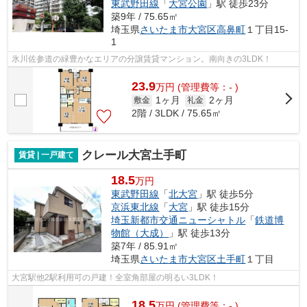
東武野田線
「
大宮公園
」駅 徒歩23分
築9年 / 75.65㎡
埼玉県
さいたま市大宮区
高鼻町
１丁目15-
1
氷川佐参道の緑豊かなエリアの分譲賃貸マンション。南向きの3LDK！
23.9
万
円
(管理費等：- )
1ヶ月
2ヶ月
敷金
礼金
2階 / 3LDK / 75.65㎡
クレール大宮土手町
賃貸 | 一戸建て
18.5
万円
東武野田線
「
北大宮
」駅 徒歩5分
京浜東北線
「
大宮
」駅 徒歩15分
埼玉新都市交通ニューシャトル
「
鉄道博
物館（大成）
」駅 徒歩13分
築7年 / 85.91㎡
埼玉県
さいたま市大宮区
土手町
１丁目
大宮駅他2駅利用可の戸建！全室角部屋の明るい3LDK！
18.5
万
円
(管理費等：- )