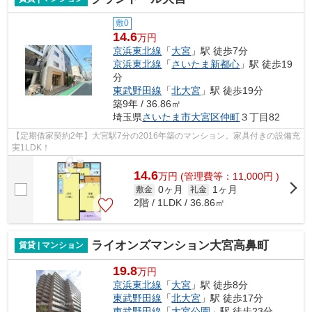
敷0
14.6
万円
京浜東北線
「
大宮
」駅 徒歩7分
京浜東北線
「
さいたま新都心
」駅 徒歩19
分
東武野田線
「
北大宮
」駅 徒歩19分
築9年 / 36.86㎡
埼玉県
さいたま市大宮区
仲町
３丁目82
【定期借家契約2年】大宮駅7分の2016年築のマンション。家具付きの設備充
実1LDK！
14.6
万
円
(管理費等：11,000円 )
0ヶ月
1ヶ月
敷金
礼金
2階 / 1LDK / 36.86㎡
ライオンズマンション大宮高鼻町
賃貸 | マンション
19.8
万円
京浜東北線
「
大宮
」駅 徒歩8分
東武野田線
「
北大宮
」駅 徒歩17分
東武野田線
「
大宮公園
」駅 徒歩23分