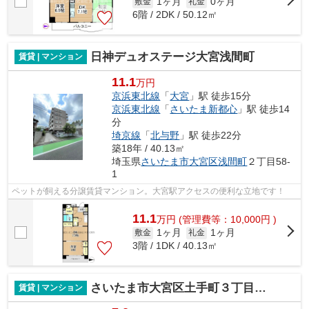
1ヶ月
0ヶ月
敷金
礼金
6階 / 2DK / 50.12㎡
日神デュオステージ大宮浅間町
賃貸 | マンション
11.1
万円
京浜東北線
「
大宮
」駅 徒歩15分
京浜東北線
「
さいたま新都心
」駅 徒歩14
分
埼京線
「
北与野
」駅 徒歩22分
築18年 / 40.13㎡
埼玉県
さいたま市大宮区
浅間町
２丁目58-
1
ペットが飼える分譲賃貸マンション。大宮駅アクセスの便利な立地です！
11.1
万
円
(管理費等：10,000円 )
1ヶ月
1ヶ月
敷金
礼金
3階 / 1DK / 40.13㎡
さいたま市大宮区土手町３丁目のマンション
賃貸 | マンション