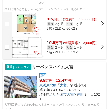
423
屋上庭園のあるおしゃれなマンションのペット棟！明るい2LDK！
9.5
万
円
(管理費等：13,000円 )
2ヶ月
1ヶ月
敷金
礼金
3階 / 2LDK / 50.02㎡
10.5
万
円
(管理費等：13,000円 )
2ヶ月
1ヶ月
敷金
礼金
4階 / 2LDK / 53.33㎡
リーベンスハイム大宮
賃貸 | マンション
敷0
9.9
12.4
万円～
万円
京浜東北線
「
大宮
」駅 徒歩9分
築38年 / 39.96㎡～49.30㎡
埼玉県
さいたま市大宮区
仲町
３丁目102-
1
大宮駅7分の市街地の中にあるオートロック付マンション。リフォーム済
1LDK！