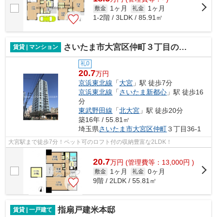
1ヶ月
1ヶ月
敷金
礼金
1-2階 / 3LDK / 85.91㎡
さいたま市大宮区仲町３丁目のマンション
賃貸 | マンション
礼0
20.7
万円
京浜東北線
「
大宮
」駅 徒歩7分
京浜東北線
「
さいたま新都心
」駅 徒歩16
分
東武野田線
「
北大宮
」駅 徒歩20分
築16年 / 55.81㎡
埼玉県
さいたま市大宮区
仲町
３丁目36‐1
大宮駅まで徒歩7分！ペット可のロフト付の収納豊富な2LDK！
20.7
万
円
(管理費等：13,000円 )
1ヶ月
0ヶ月
敷金
礼金
9階 / 2LDK / 55.81㎡
指扇戸建米本邸
賃貸 | 一戸建て