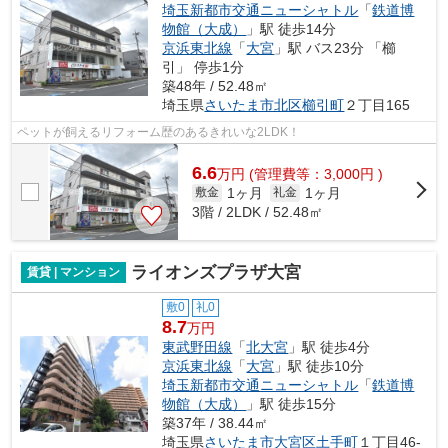
埼玉新都市交通ニューシャトル
「
鉄道博
物館（大成）
」駅 徒歩14分
京浜東北線
「
大宮
」駅 バス23分 「櫛
引」 停歩1分
築48年 / 52.48㎡
埼玉県
さいたま市北区
櫛引町
２丁目165
ペットが飼えるリフォーム歴のあるきれいな2LDK！
6.6
万
円
(管理費等：3,000円 )
1ヶ月
1ヶ月
敷金
礼金
3階 / 2LDK / 52.48㎡
ライオンズプラザ大宮
賃貸 | マンション
敷0
礼0
8.7
万円
東武野田線
「
北大宮
」駅 徒歩4分
京浜東北線
「
大宮
」駅 徒歩10分
埼玉新都市交通ニューシャトル
「
鉄道博
物館（大成）
」駅 徒歩15分
築37年 / 38.44㎡
埼玉県
さいたま市大宮区
土手町
１丁目46-