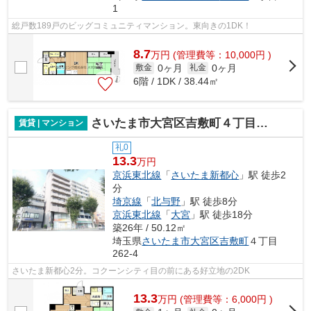
1
総戸数189戸のビッグコミュニティマンション。東向きの1DK！
8.7
万
円
(管理費等：10,000円 )
0ヶ月
0ヶ月
敷金
礼金
6階 / 1DK / 38.44㎡
さいたま市大宮区吉敷町４丁目のマンション
賃貸 | マンション
礼0
13.3
万円
京浜東北線
「
さいたま新都心
」駅 徒歩2
分
埼京線
「
北与野
」駅 徒歩8分
京浜東北線
「
大宮
」駅 徒歩18分
築26年 / 50.12㎡
埼玉県
さいたま市大宮区
吉敷町
４丁目
262-4
さいたま新都心2分。コクーンシティ目の前にある好立地の2DK
13.3
万
円
(管理費等：6,000円 )