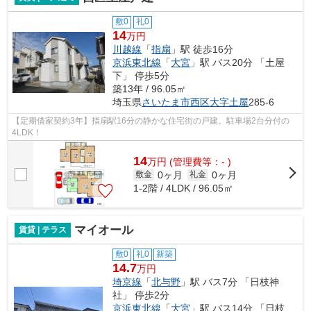
敷0
礼0
14
万円
川越線
「
指扇
」駅 徒歩16分
京浜東北線
「
大宮
」駅 バス20分 「土屋
下」 停歩5分
築13年 / 96.05㎡
埼玉県
さいたま市西区
大字土屋
285-6
【定期借家契約3年】指扇駅16分の静かな住宅街の戸建。駐車場2台分付の
4LDK！
14
万
円
(管理費等：- )
0ヶ月
0ヶ月
敷金
礼金
1-2階 / 4LDK / 96.05㎡
マイオール
賃貸 | テラス
敷0
礼0
新築
14.7
万円
埼京線
「
北与野
」駅 バス7分 「日枝神
社」 停歩2分
京浜東北線
「
大宮
」駅 バス14分 「日枝