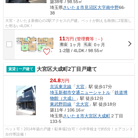
築38年 / 98.55㎡
埼玉県
さいたま市見沼区
大字南中野
66-
38
大宮・さいたま新都心の2駅アクセスの戸建。ペットが飼える南側に2室面し
た明るい4LDK！
11
万
円
(管理費等：- )
1ヶ月
0ヶ月
敷金
礼金
1-2階 / 4LDK / 98.55㎡
大宮区大成町2丁目戸建て
賃貸 | 一戸建て
24.8
万円
京浜東北線
「
大宮
」駅 徒歩17分
埼玉新都市交通ニューシャトル
「
鉄道博
物館（大成）
」駅 徒歩12分
東武野田線
「
北大宮
」駅 徒歩18分
築11年 / 106.16㎡
埼玉県
さいたま市大宮区
大成町
２丁目
133-5
ペット可！2014年築の戸建！駐車場2台可！小中学校まで約5分！エアコン３
台付帯設備！