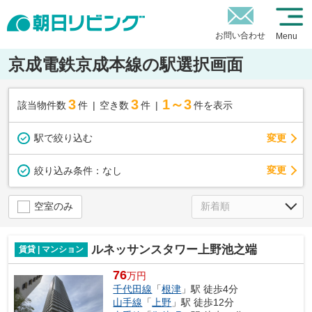
お問い合わせ
Menu
京成電鉄京成本線の駅選択画面
3
3
1～3
該当物件数
件
空き数
件
件を表示
駅で絞り込む
変更
変更
絞り込み条件：
なし
空室のみ
ルネッサンスタワー上野池之端
賃貸 | マンション
76
万円
千代田線
「
根津
」駅 徒歩4分
山手線
「
上野
」駅 徒歩12分