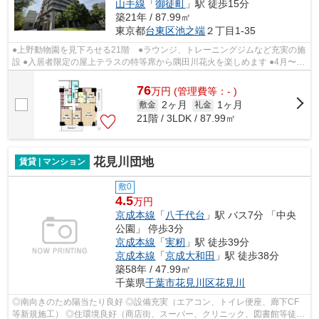
山手線
「
御徒町
」駅 徒歩15分
築21年 / 87.99㎡
東京都
台東区
池之端
２丁目1-35
●上野動物園を見下ろせる21階 ●ラウンジ、トレーニングジムなど充実の施
設 ●入居者限定の屋上テラスの特等席から隅田川花火を楽しめます ●4月〜10
月だけの贅沢なリゾート使用可能（定...
76
万
円
(管理費等：- )
2ヶ月
1ヶ月
敷金
礼金
21階 / 3LDK / 87.99㎡
花見川団地
賃貸 | マンション
敷0
4.5
万円
京成本線
「
八千代台
」駅 バス7分 「中央
公園」 停歩3分
京成本線
「
実籾
」駅 徒歩39分
京成本線
「
京成大和田
」駅 徒歩38分
築58年 / 47.99㎡
千葉県
千葉市花見川区
花見川
◎南向きのため陽当たり良好 ◎設備充実（エアコン、トイレ便座、廊下CF
等新規施工） ◎住環境良好（商店街、スーパー、クリニック、図書館等徒歩