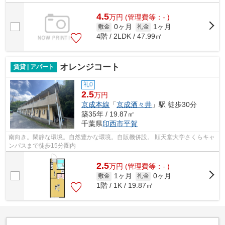
10分圏内）
4.5
万
円
(管理費等：- )
0ヶ月
1ヶ月
敷金
礼金
4階 / 2LDK / 47.99㎡
オレンジコート
賃貸 | アパート
礼0
2.5
万円
京成本線
「
京成酒々井
」駅 徒歩30分
築35年 / 19.87㎡
千葉県
印西市
平賀
南向き。閑静な環境。自然豊かな環境。自販機併設。 順天堂大学さくらキャ
ンパスまで徒歩15分圏内
2.5
万
円
(管理費等：- )
1ヶ月
0ヶ月
敷金
礼金
1階 / 1K / 19.87㎡