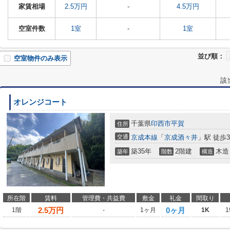
家賃相場
2.5万円
-
4.5万円
空室件数
1室
-
1室
並び順：
空室物件のみ表示
該
オレンジコート
千葉県
印西市
平賀
住所
交通
京成本線
「
京成酒々井
」駅 徒歩3
築35年
2階建
木造
築年
階数
構造
所在階
賃料
管理費・共益費
敷金
礼金
間取り
2.5
万円
0ヶ月
1階
-
1ヶ月
1K
1