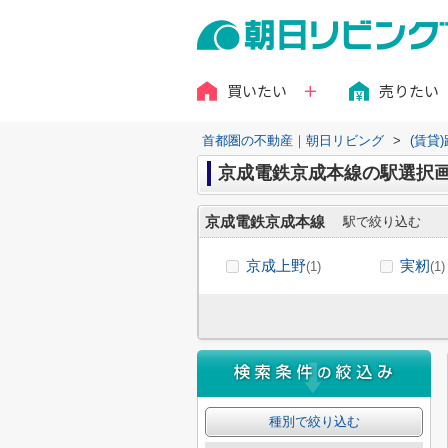
買いたい
売りたい
首都圏の不動産｜朝日リビング
>
(賃貸
京成電鉄京成本線の駅選択
京成電鉄京成本線
駅で絞り込む
京成上野
実籾
(1)
(1)
種別で絞り込む