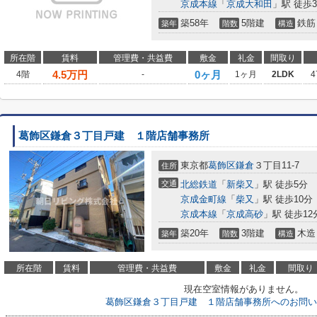
京成本線
「
京成大和田
」駅 徒歩3
築58年
5階建
鉄筋
築年
階数
構造
所在階
賃料
管理費・共益費
敷金
礼金
間取り
4.5
万円
0ヶ月
4階
-
1ヶ月
2LDK
4
葛飾区鎌倉３丁目戸建 １階店舗事務所
東京都
葛飾区
鎌倉
３丁目11-7
住所
交通
北総鉄道
「
新柴又
」駅 徒歩5分
京成金町線
「
柴又
」駅 徒歩10分
京成本線
「
京成高砂
」駅 徒歩12
築20年
3階建
木造
築年
階数
構造
所在階
賃料
管理費・共益費
敷金
礼金
間取り
現在空室情報がありません。
葛飾区鎌倉３丁目戸建 １階店舗事務所へのお問い