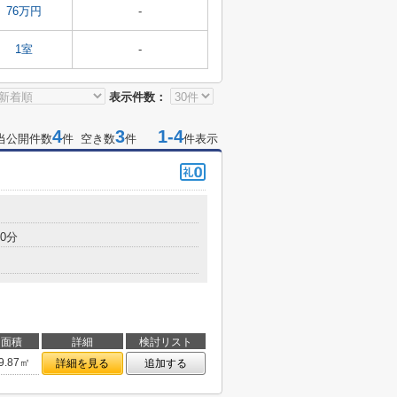
76万円
-
1室
-
表示件数：
4
3
1-4
当公開件数
件 空き数
件
件表示
0分
面積
詳細
検討リスト
9.87㎡
詳細を見る
追加する