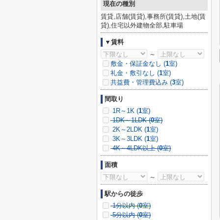
現在の種別
賃貸,店舗(賃貸),事務所(賃貸),土地(賃
貸),住宅以外建物全部,駐車場
▼賃料
～
敷金・保証金なし (
1
室)
礼金・敷引なし (
1
室)
共益費・管理費込み (
3
室)
間取り
1R～1K (
1
室)
1DK～1LDK (
0
室)
2K～2LDK (
1
室)
3K～3LDK (
1
室)
4K～4LDK以上 (
0
室)
面積
～
駅からの徒歩
1分以内 (
0
室)
5分以内 (
0
室)