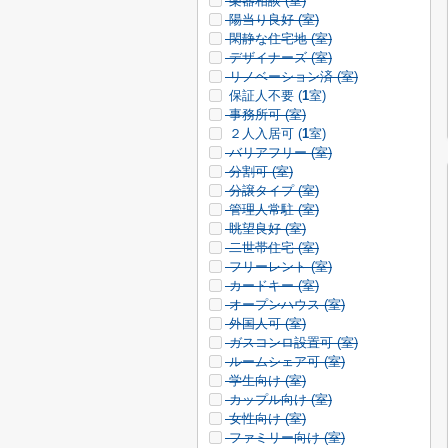
楽器相談 (
室)
陽当り良好 (
室)
閑静な住宅地 (
室)
デザイナーズ (
室)
リノベーション済 (
室)
保証人不要 (
1
室)
事務所可 (
室)
２人入居可 (
1
室)
バリアフリー (
室)
分割可 (
室)
分譲タイプ (
室)
管理人常駐 (
室)
眺望良好 (
室)
二世帯住宅 (
室)
フリーレント (
室)
カードキー (
室)
オープンハウス (
室)
外国人可 (
室)
ガスコンロ設置可 (
室)
ルームシェア可 (
室)
学生向け (
室)
カップル向け (
室)
女性向け (
室)
ファミリー向け (
室)