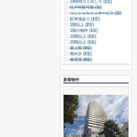
24時間ゴミ出し可 (
1
室)
住戸内覧可能 (
室)
コンシェルジュサービス (
室)
駐車場あり (
1
室)
2階以上 (
2
室)
1階の物件 (
1
室)
10階以上 (
1
室)
20階以上 (
1
室)
最上階 (
0
室)
南向き (
2
室)
角部屋 (
0
室)
新着物件