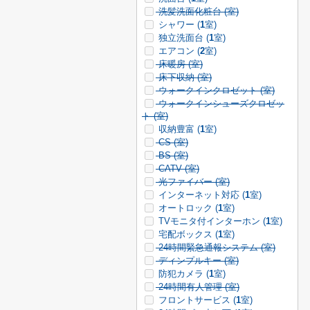
洗髪洗面化粧台 (
室)
シャワー (
1
室)
独立洗面台 (
1
室)
エアコン (
2
室)
床暖房 (
室)
床下収納 (
室)
ウォークインクロゼット (
室)
ウォークインシューズクロゼッ
ト (
室)
収納豊富 (
1
室)
CS (
室)
BS (
室)
CATV (
室)
光ファイバー (
室)
インターネット対応 (
1
室)
オートロック (
1
室)
TVモニタ付インターホン (
1
室)
宅配ボックス (
1
室)
24時間緊急通報システム (
室)
ディンプルキー (
室)
防犯カメラ (
1
室)
24時間有人管理 (
室)
フロントサービス (
1
室)