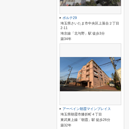
ポルテ29
埼玉県さいたま市中央区上落合２丁目
2-11
埼京線「北与野」駅 徒歩3分
築34年
アーベイン朝霞マインプレイス
埼玉県朝霞市膝折町４丁目
東武東上線「朝霞」駅 徒歩26分
築32年