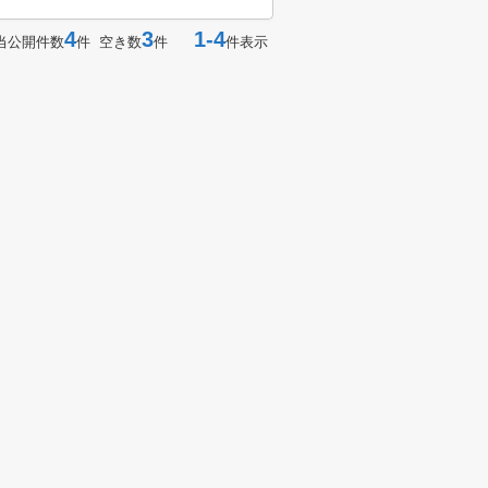
4
3
1-4
当公開件数
件 空き数
件
件表示