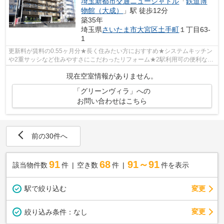
埼玉新都市交通ニューシャトル
「
鉄道博
物館（大成）
」駅 徒歩12分
築35年
埼玉県
さいたま市大宮区
土手町
１丁目63-
1
更新料が賃料の0.55ヶ月分★長く住みたい方におすすめ★システムキッチン
や2重サッシなど住みやすさにこだわったリフォーム★2駅利用可の便利な立
地のマンション。角部屋2面採光2LDK！
現在空室情報がありません。
「グリーンヴィラ」への
お問い合わせはこちら
前の30件へ
91
68
91～91
該当物件数
件
空き数
件
件を表示
駅で絞り込む
変更
変更
絞り込み条件：
なし