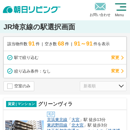
お問い合わせ
Menu
JR埼京線の駅選択画面
91
68
91～91
該当物件数
件
空き数
件
件を表示
駅で絞り込む
変更
変更
絞り込み条件：
なし
空室のみ
グリーンヴィラ
賃貸 | マンション
礼0
京浜東北線
「
大宮
」駅 徒歩13分
東武野田線
「
北大宮
」駅 徒歩3分