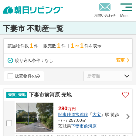
お問い合わせ
Menu
下妻市 不動産一覧
1
1
1～1
該当物件数
件
販売数
件
件を表示
変更
絞り込み条件：
なし
販売物件のみ
下妻市前河原 売地
売買 | 売地
280
万
円
関東鉄道常総線
「
大宝
」駅 徒歩45分
- / - / 257.00㎡
茨城県
下妻市
前河原