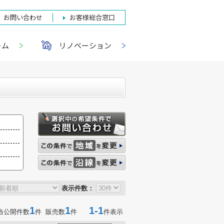
お問い合わせ
お客様総合窓口
ーム
リノベーション
表示件数：
1
1
1-1
当公開件数
件 販売数
件
件表示