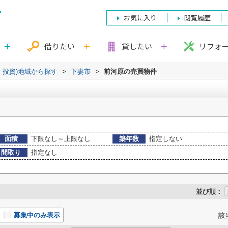
お気に入り
閲覧履歴
借りたい
貸したい
リフォ
・投資)地域から探す
>
下妻市
>
前河原の売買物件
面積
下限なし～上限なし
築年数
指定しない
間取り
指定なし
並び順：
募集中のみ表示
該