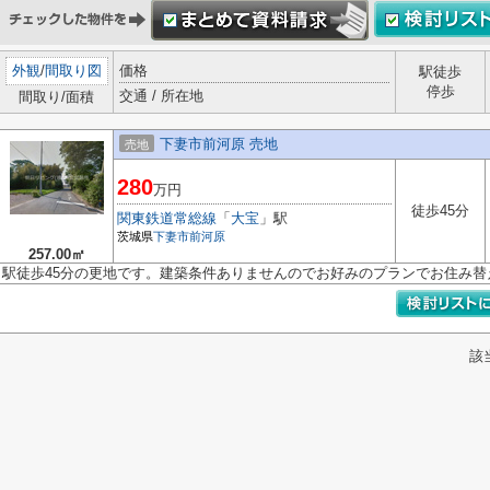
外観
/
間取り図
価格
駅徒歩
停歩
交通 / 所在地
間取り/面積
下妻市前河原 売地
売地
280
万円
徒歩45分
関東鉄道常総線
「
大宝
」駅
茨城県
下妻市
前河原
257.00㎡
駅徒歩45分の更地です。建築条件ありませんのでお好みのプランでお住み替
該