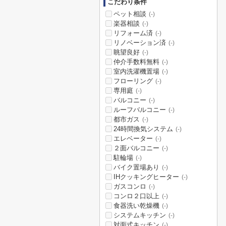
こだわり条件
ペット相談
(-)
楽器相談
(-)
リフォーム済
(-)
リノベーション済
(-)
眺望良好
(-)
仲介手数料無料
(-)
室内洗濯機置場
(-)
フローリング
(-)
専用庭
(-)
バルコニー
(-)
ルーフバルコニー
(-)
都市ガス
(-)
24時間換気システム
(-)
エレベーター
(-)
２面バルコニー
(-)
駐輪場
(-)
バイク置場あり
(-)
IHクッキングヒーター
(-)
ガスコンロ
(-)
コンロ２口以上
(-)
食器洗い乾燥機
(-)
システムキッチン
(-)
対面式キッチン
(-)