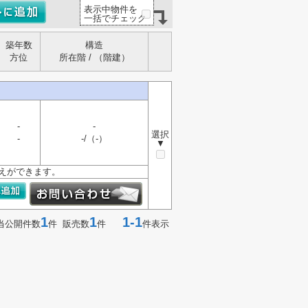
表示中物件を
一括でチェック
築年数
構造
方位
所在階 / （階建）
-
-
選択
-
-/（-）
▼
えができます。
1
1
1-1
当公開件数
件 販売数
件
件表示