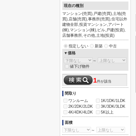
現在の種別
マンション(売買),戸建(売買),土地(売
買),店舗(売買),事務所(売買),住宅以外
建物全部,投資マンション,アパート
(棟),マンション(棟),ビル,戸建(投資),
店舗事務所,その他,土地(投資)
指定しない
新築
中古
▼価格
～
値下げ物件
1
件が該当
間取り
ワンルーム
1K/1DK/1LDK
2K/2DK/2LDK
3K/3DK/3LDK
4K/4DK/4LDK
5K以上
面積
～