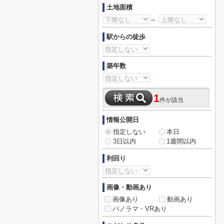
土地面積
～
駅からの徒歩
築年数
1
件が該当
情報公開日
指定しない
本日
3日以内
1週間以内
利回り
画像・動画あり
画像あり
動画あり
パノラマ・VRあり