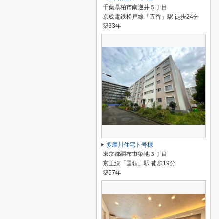
千葉県柏市南逆井５丁目
京成電鉄松戸線「五香」駅 徒歩24分
築33年
多摩川住宅ト号棟
東京都調布市染地３丁目
京王線「国領」駅 徒歩19分
築57年