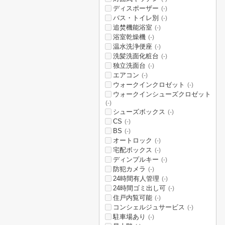
ディスポーザー
(-)
バス・トイレ別
(-)
追焚機能浴室
(-)
浴室乾燥機
(-)
温水洗浄便座
(-)
洗髪洗面化粧台
(-)
独立洗面台
(-)
エアコン
(-)
ウォークインクロゼット
(-)
ウォークインシューズクロゼット
(-)
シューズボックス
(-)
CS
(-)
BS
(-)
オートロック
(-)
宅配ボックス
(-)
ディンプルキー
(-)
防犯カメラ
(-)
24時間有人管理
(-)
24時間ゴミ出し可
(-)
住戸内覧可能
(-)
コンシェルジュサービス
(-)
駐車場あり
(-)