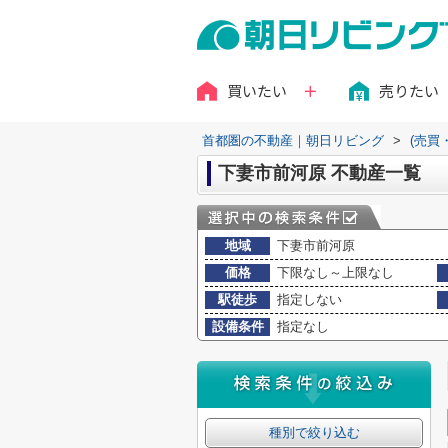
買いたい
売りたい
首都圏の不動産｜朝日リビング
>
(売買
下妻市前河原 不動産一覧
地域
下妻市前河原
価格
下限なし～上限なし
駅徒歩
指定しない
設備条件
指定なし
種別で絞り込む