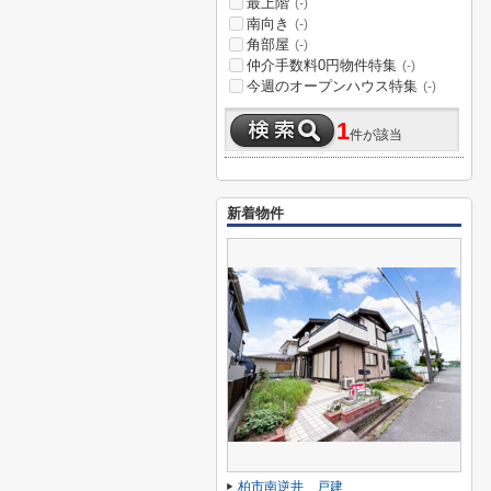
最上階
(-)
南向き
(-)
角部屋
(-)
仲介手数料0円物件特集
(-)
今週のオープンハウス特集
(-)
1
件が該当
新着物件
柏市南逆井 戸建