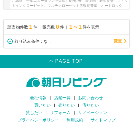
北総線「千葉ニュータウン中央駅」徒歩7分 最上階 眺望良好 フィッ
トインクローゼット、マルチクローゼット等収納豊富 オートロック、
ＴＶモニター付インターホン付 自走式駐車場...
1
0
1～1
該当物件数
件
販売数
件
件を表示
変更
絞り込み条件：
なし
PAGE TOP
会社情報
店舗一覧
お問い合わせ
買いたい
売りたい
借りたい
貸したい
リフォーム
リノベーション
プライバシーポリシー
利用規約
サイトマップ