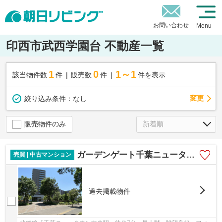
お問い合わせ
Menu
印西市武西学園台 不動産一覧
1
0
1～1
該当物件数
件
販売数
件
件を表示
変更
絞り込み条件：
なし
販売物件のみ
ガーデンゲート千葉ニュータウン中央
売買 | 中古マンション
過去掲載物件