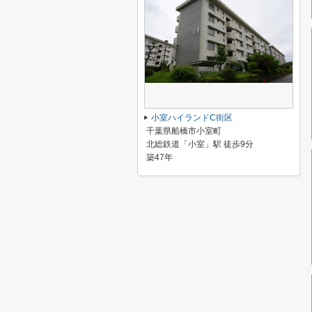
小室ハイランドC街区
千葉県船橋市小室町
北総鉄道「小室」駅 徒歩9分
築47年