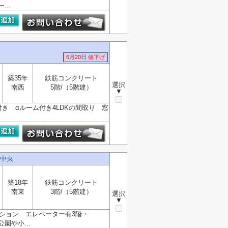
..
6月20日 値下げ
築35年
鉄筋コンクリート
選択
南西
5階/（5階建）
▼
き αルーム付き4LDKの間取り 窓
中央
築18年
鉄筋コンクリート
南東
3階/（5階建）
選択
▼
ンション エレベーター有3階・
園や小...