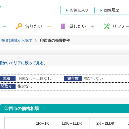
お気に入り
閲覧履歴
借りたい
貸したい
リフォ
・投資)地域から探す
>
印西市の売買物件
細かいエリアに絞って見る。
面積
下限なし～上限なし
築年数
指定しない
間取り
指定なし
印西市の価格相場
1R～1K
1DK～1LDK
2K～2LDK