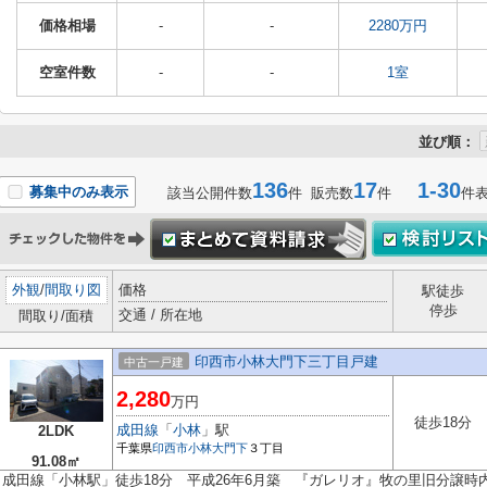
価格相場
-
-
2280万円
空室件数
-
-
1室
並び順：
136
17
1-30
募集中のみ表示
該当公開件数
件 販売数
件
件
外観
/
間取り図
価格
駅徒歩
停歩
交通 / 所在地
間取り/面積
印西市小林大門下三丁目戸建
中古一戸建
2,280
万円
徒歩18分
成田線
「
小林
」駅
2LDK
千葉県
印西市
小林大門下
３丁目
91.08㎡
成田線「小林駅」徒歩18分 平成26年6月築 『ガレリオ』牧の里旧分譲