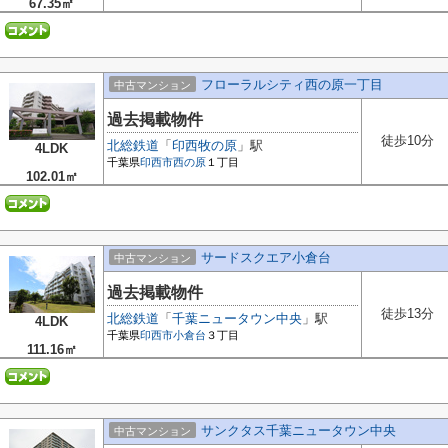
67.35㎡
フローラルシティ西の原一丁目
中古マンション
過去掲載物件
徒歩10分
北総鉄道
「
印西牧の原
」駅
4LDK
千葉県
印西市
西の原
１丁目
102.01㎡
サードスクエア小倉台
中古マンション
過去掲載物件
徒歩13分
北総鉄道
「
千葉ニュータウン中央
」駅
4LDK
千葉県
印西市
小倉台
３丁目
111.16㎡
サンクタス千葉ニュータウン中央
中古マンション