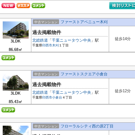
ファーストアベニュー木刈
中古マンション
過去掲載物件
徒歩14分
北総鉄道
「
千葉ニュータウン中央
」駅
3LDK
千葉県
印西市
木刈
１丁目
86.68㎡
ファーストスクエア小倉台
中古マンション
過去掲載物件
徒歩12分
北総鉄道
「
千葉ニュータウン中央
」駅
3LDK
千葉県
印西市
小倉台
４丁目
85.43㎡
フローラルシティ西の原2丁目
中古マンション