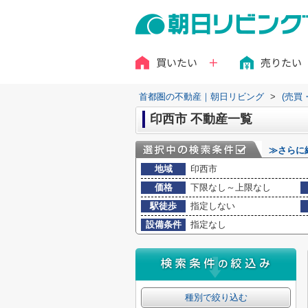
買いたい
売りたい
首都圏の不動産｜朝日リビング
>
(売買
印西市 不動産一覧
≫さらに
地域
印西市
価格
下限なし～上限なし
駅徒歩
指定しない
設備条件
指定なし
種別で絞り込む