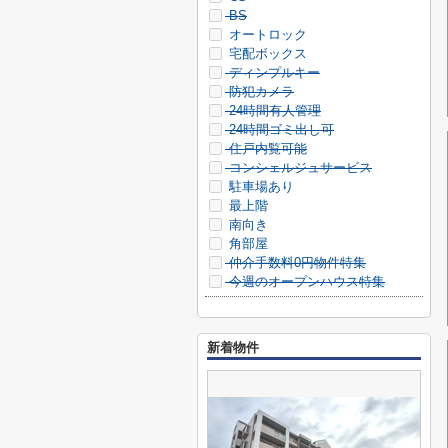
BS
オートロック
宅配ボックス
ディンプルキー
防犯カメラ
24時間有人管理
24時間ゴミ出し可
住戸内覧可能
コンシェルジュサービス
駐車場あり
最上階
南向き
角部屋
仲介手数料0円物件特集
今週のオープンハウス特集
新着物件