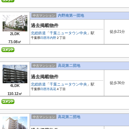
内野南第一団地
中古マンション
過去掲載物件
徒歩21分
北総鉄道
「
千葉ニュータウン中央
」駅
2LDK
千葉県
印西市
内野
２丁目
73.08㎡
高花第二団地
中古マンション
過去掲載物件
徒歩36分
北総鉄道
「
千葉ニュータウン中央
」駅
4LDK
千葉県
印西市
高花
４丁目
110.12㎡
高花第二団地
中古マンション