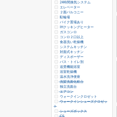
24時間換気システム
エレベーター
２面バルコニー
駐輪場
バイク置場あり
IHクッキングヒーター
ガスコンロ
コンロ２口以上
食器洗い乾燥機
システムキッチン
対面式キッチン
ディスポーザー
バス・トイレ別
追焚機能浴室
浴室乾燥機
温水洗浄便座
洗髪洗面化粧台
独立洗面台
エアコン
ウォークインクロゼット
ウォークインシューズクロゼッ
ト
シューズボックス
CS