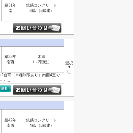
築31年
鉄筋コンクリート
南
2階/（5階建）
築33年
木造
南西
-/（2階建）
選択
▼
ス2台可（車種制限あり）南面4室で
...
築42年
鉄筋コンクリート
南西
4階/（5階建）