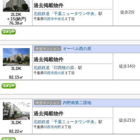
過去掲載物件
徒歩2分
北総鉄道
「
千葉ニュータウン中央
」駅
2LDK
＋1S(納戸)
千葉県
印西市
中央北
２丁目
76.38㎡
オーベル西の原
中古マンション
過去掲載物件
徒歩14分
北総鉄道
「
印西牧の原
」駅
3LDK
千葉県
印西市
西の原
３丁目
82.15㎡
内野南第二団地
中古マンション
過去掲載物件
徒歩21分
北総鉄道
「
千葉ニュータウン中央
」駅
3LDK
千葉県
印西市
内野
２丁目
82.22㎡