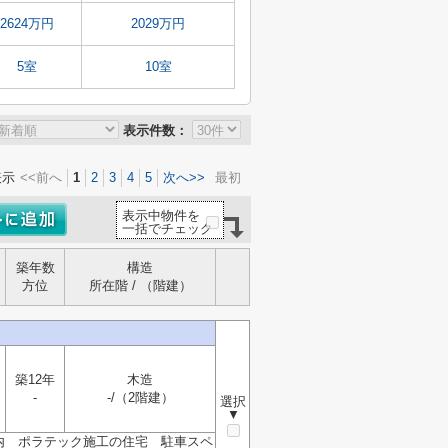
2624万円
2029万円
5室
10室
表示件数：
表示
<<前へ
1
2
3
4
5
次へ>>
最初
表示中物件を
一括でチェック
築年数
構造
方位
所在階 / （階建）
築12年
木造
-
-/（2階建）
選択
▼
時内 ポラテック施工の住宅 駐車スペ