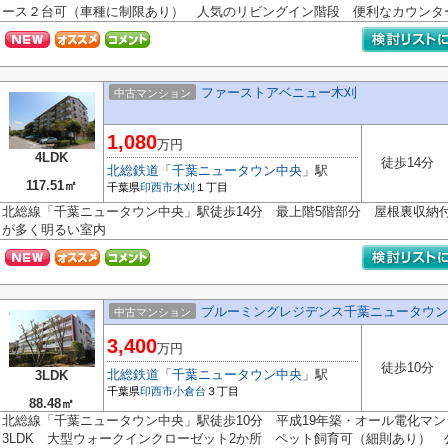
ース２台可（車種に制限あり） 人気のリビングイン階段 便利なカウンター.
ファーストアベニュー木刈
中古マンション
1,080
万円
4LDK
徒歩14分
北総鉄道
「
千葉ニュータウン中央
」駅
117.51㎡
千葉県
印西市
木刈
１丁目
北総線「千葉ニュータウン中央」駅徒歩14分 最上階5階部分 屋根裏収納付
が多く明るい室内
ブルーミングレジデンス千葉ニュータウン
中古マンション
3,400
万円
徒歩10分
北総鉄道
「
千葉ニュータウン中央
」駅
3LDK
千葉県
印西市
小倉台
３丁目
88.48㎡
北総線「千葉ニュータウン中央」駅徒歩10分 平成19年築・オール電化マ
3LDK 大型ウォークインクローゼット2か所 ペット飼育可（細則あり） 公