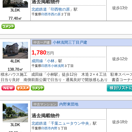
過去掲載物件
徒歩13分
北総鉄道
「
印西牧の原
」駅
3LDK
千葉県
印西市
西の原
２丁目
77.40㎡
小林浅間三丁目戸建
中古一戸建
1,780
万円
徒歩12分
成田線
「
小林
」駅
4LDK
千葉県
印西市
小林浅間
３丁目
138.70㎡
積水ハウス施工 成田線「小林駅」徒歩12分 木造２×４工法 駐車スペー
日当り良好 南側前面公園で日当り・通風良好で開放感もあり 書斎コーナー・
内野東団地
中古マンション
過去掲載物件
徒歩18分
北総鉄道
「
千葉ニュータウン中央
」駅
3LDK
千葉県
印西市
内野
１丁目