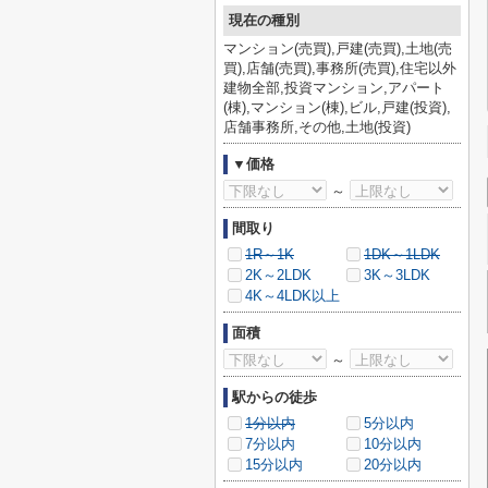
現在の種別
マンション(売買),戸建(売買),土地(売
買),店舗(売買),事務所(売買),住宅以外
建物全部,投資マンション,アパート
(棟),マンション(棟),ビル,戸建(投資),
店舗事務所,その他,土地(投資)
▼価格
～
間取り
1R～1K
1DK～1LDK
2K～2LDK
3K～3LDK
4K～4LDK以上
面積
～
駅からの徒歩
1分以内
5分以内
7分以内
10分以内
15分以内
20分以内