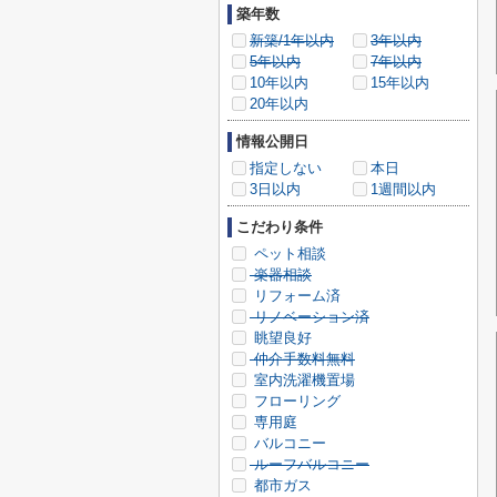
築年数
新築/1年以内
3年以内
5年以内
7年以内
10年以内
15年以内
20年以内
情報公開日
指定しない
本日
3日以内
1週間以内
こだわり条件
ペット相談
楽器相談
リフォーム済
リノベーション済
眺望良好
仲介手数料無料
室内洗濯機置場
フローリング
専用庭
バルコニー
ルーフバルコニー
都市ガス