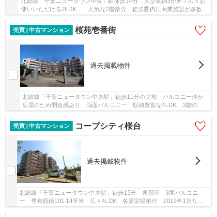
北総線「千葉ニュータウン中央」駅徒歩14分 大型収納3か所＋広々お
使いいただける2LDK 人気な2階部分 徒歩圏内に商業施設が多数あ
り 南向きで明るい室内
桜苑壱番街
売買 | 中古マンション
過去掲載物件
北総線「千葉ニュータウン中央駅」徒歩11分の立地 バルコニー側が
広場のため開放感あり 両面バルコニー 収納豊富な4LDK 3階のお
部屋です
コープシティ桜台
売買 | 中古マンション
過去掲載物件
北総線「千葉ニュータウン中央駅」徒歩15分 角部屋 3面バルコニ
ー 専有面積101.14平米 広々4LDK 各居室収納付 2019年1月リフ
ォーム（キッチン換気扇・ガスコンロ・水栓交換、浴...