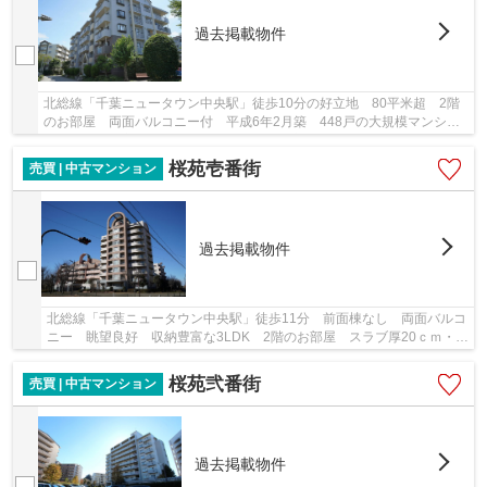
過去掲載物件
北総線「千葉ニュータウン中央駅」徒歩10分の好立地 80平米超 2階
のお部屋 両面バルコニー付 平成6年2月築 448戸の大規模マンショ
ン 管理体制良好 南向き 陽当り・通風良好 ...
桜苑壱番街
売買 | 中古マンション
過去掲載物件
北総線「千葉ニュータウン中央駅」徒歩11分 前面棟なし 両面バルコ
ニー 眺望良好 収納豊富な3LDK 2階のお部屋 スラブ厚20ｃｍ・2
重床による高い遮音性能
桜苑弐番街
売買 | 中古マンション
過去掲載物件