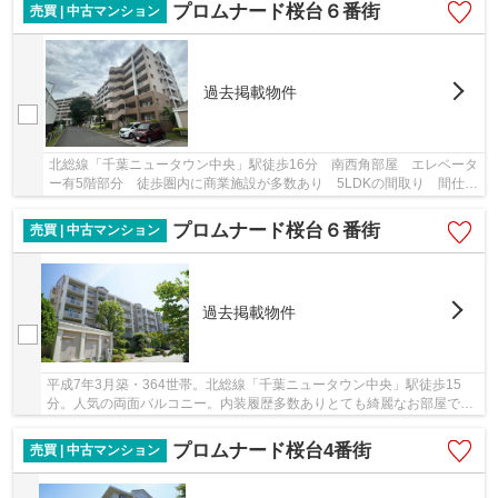
プロムナード桜台６番街
売買 | 中古マンション
過去掲載物件
北総線「千葉ニュータウン中央」駅徒歩16分 南西角部屋 エレベータ
ー有5階部分 徒歩圏内に商業施設が多数あり 5LDKの間取り 間仕切
りを外せば4LDK
プロムナード桜台６番街
売買 | 中古マンション
過去掲載物件
平成7年3月築・364世帯。北総線「千葉ニュータウン中央」駅徒歩15
分。人気の両面バルコニー。内装履歴多数ありとても綺麗なお部屋で
す。エレベーター無・ペット不可
プロムナード桜台4番街
売買 | 中古マンション