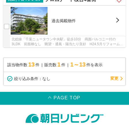
過去掲載物件
北総線「千葉ニュータウン中央駅」徒歩10分 両面バルコニー付の
3LDK 前面棟なし 眺望・通風・陽当たり良好 H24.5月リフォーム
（トイレを除く全室壁クロス、襖張替、和室畳をフロー...
13
1
1～13
該当物件数
件
販売数
件
件を表示
変更
絞り込み条件：
なし
PAGE TOP