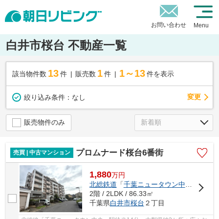
お問い合わせ
Menu
白井市桜台 不動産一覧
13
1
1～13
該当物件数
件
販売数
件
件を表示
変更
絞り込み条件：
なし
販売物件のみ
プロムナード桜台6番街
売買 | 中古マンション
1,880
万
円
北総鉄道
「
千葉ニュータウン中央
」駅 徒
2階 / 2LDK / 86.33㎡
千葉県
白井市
桜台
２丁目