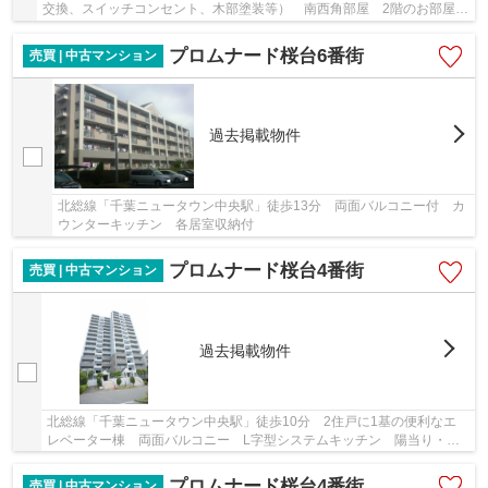
交換、スイッチコンセント、木部塗装等） 南西角部屋 2階のお部屋
両面バルコニー付3LDK 床暖房 LDK約24.5帖と...
プロムナード桜台6番街
売買 | 中古マンション
過去掲載物件
北総線「千葉ニュータウン中央駅」徒歩13分 両面バルコニー付 カ
ウンターキッチン 各居室収納付
プロムナード桜台4番街
売買 | 中古マンション
過去掲載物件
北総線「千葉ニュータウン中央駅」徒歩10分 2住戸に1基の便利なエ
レベーター棟 両面バルコニー L字型システムキッチン 陽当り・通
風良好 収納豊富な3LDK
プロムナード桜台4番街
売買 | 中古マンション