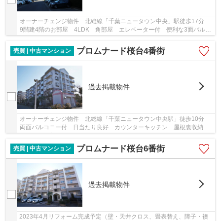
オーナーチェンジ物件 北総線「千葉ニュータウン中央」駅徒歩17分
9階建4階のお部屋 4LDK 角部屋 エレベーター付 便利な3面バルコ
ニー 公園が近く緑豊かな住環境 玄関前ポーチ...
プロムナード桜台4番街
売買 | 中古マンション
過去掲載物件
オーナーチェンジ物件 北総線「千葉ニュータウン中央駅」徒歩10分
両面バルコニー付 日当たり良好 カウンターキッチン 屋根裏収納
付 収納豊富 管理体制良好 TVモニター付イン...
プロムナード桜台6番街
売買 | 中古マンション
過去掲載物件
2023年4月リフォーム完成予定（壁・天井クロス、畳表替え、障子・襖