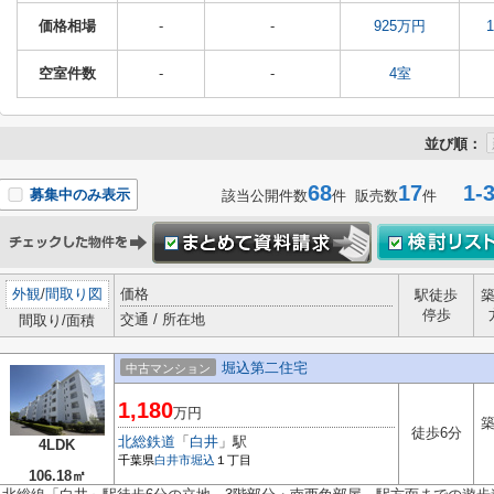
価格相場
-
-
925万円
空室件数
-
-
4室
並び順：
68
17
1-3
募集中のみ表示
該当公開件数
件 販売数
件
外観
/
間取り図
価格
駅徒歩
停歩
交通 / 所在地
間取り/面積
堀込第二住宅
中古マンション
1,180
万円
築
徒歩6分
北総鉄道
「
白井
」駅
4LDK
千葉県
白井市
堀込
１丁目
106.18㎡