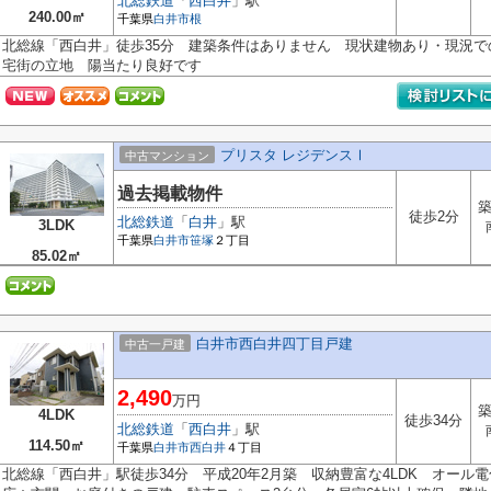
北総鉄道
「
西白井
」駅
240.00㎡
千葉県
白井市
根
北総線「西白井」徒歩35分 建築条件はありません 現状建物あり・現況
宅街の立地 陽当たり良好です
プリスタ レジデンスⅠ
中古マンション
過去掲載物件
築
徒歩2分
北総鉄道
「
白井
」駅
3LDK
千葉県
白井市
笹塚
２丁目
85.02㎡
白井市西白井四丁目戸建
中古一戸建
2,490
万円
築
4LDK
徒歩34分
北総鉄道
「
西白井
」駅
114.50㎡
千葉県
白井市
西白井
４丁目
北総線「西白井」駅徒歩34分 平成20年2月築 収納豊富な4LDK オー