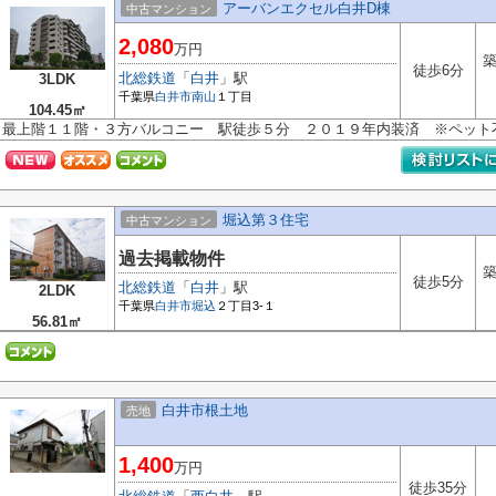
アーバンエクセル白井D棟
中古マンション
2,080
万円
築
徒歩6分
北総鉄道
「
白井
」駅
3LDK
千葉県
白井市
南山
１丁目
104.45㎡
最上階１１階・３方バルコニー 駅徒歩５分 ２０１９年内装済 ※ペット
堀込第３住宅
中古マンション
過去掲載物件
築
徒歩5分
北総鉄道
「
白井
」駅
2LDK
千葉県
白井市
堀込
２丁目3-１
56.81㎡
白井市根土地
売地
1,400
万円
徒歩35分