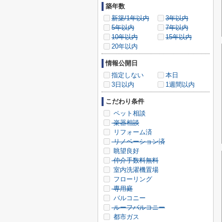
築年数
新築/1年以内
3年以内
5年以内
7年以内
10年以内
15年以内
20年以内
情報公開日
指定しない
本日
3日以内
1週間以内
こだわり条件
ペット相談
楽器相談
リフォーム済
リノベーション済
眺望良好
仲介手数料無料
室内洗濯機置場
フローリング
専用庭
バルコニー
ルーフバルコニー
都市ガス