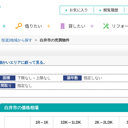
お気に入り
閲覧履歴
借りたい
貸したい
リフォ
・投資)地域から探す
>
白井市の売買物件
細かいエリアに絞って見る。
面積
下限なし～上限なし
築年数
指定しない
間取り
指定なし
白井市の価格相場
1R～1K
1DK～1LDK
2K～2LDK