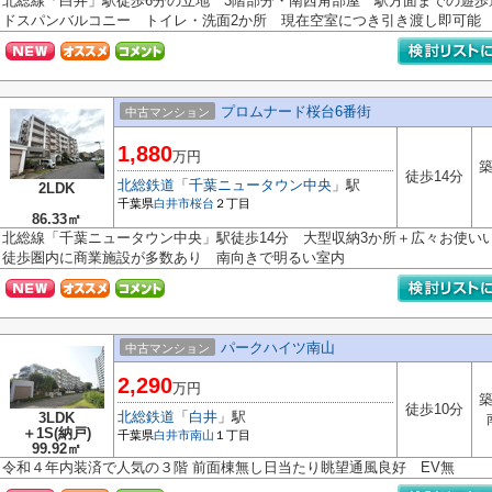
北総線「白井」駅徒歩6分の立地 3階部分・南西角部屋 駅方面までの遊
ドスパンバルコニー トイレ・洗面2か所 現在空室につき引き渡し即可能
プロムナード桜台6番街
中古マンション
1,880
万円
築
徒歩14分
北総鉄道
「
千葉ニュータウン中央
」駅
2LDK
千葉県
白井市
桜台
２丁目
86.33㎡
北総線「千葉ニュータウン中央」駅徒歩14分 大型収納3か所＋広々お使い
徒歩圏内に商業施設が多数あり 南向きで明るい室内
パークハイツ南山
中古マンション
2,290
万円
築
徒歩10分
北総鉄道
「
白井
」駅
3LDK
＋1S(納戸)
千葉県
白井市
南山
１丁目
99.92㎡
令和４年内装済で人気の３階 前面棟無し日当たり眺望通風良好 EV無