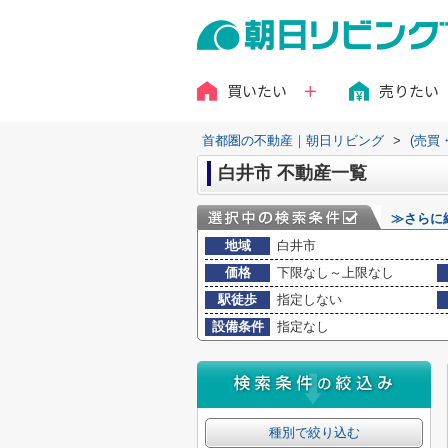
買いたい
売りたい
首都圏の不動産｜朝日リビング
>
(売買
白井市 不動産一覧
≫さらに
地域
白井市
価格
下限なし～上限なし
駅徒歩
指定しない
設備条件
指定なし
種別で絞り込む