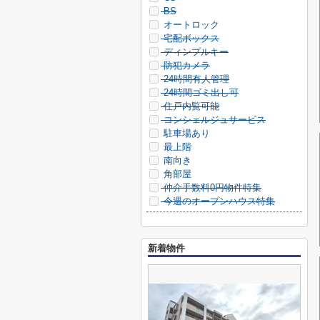
BS
オートロック
宅配ボックス
ディンプルキー
防犯カメラ
24時間有人管理
24時間ゴミ出し可
住戸内覧可能
コンシェルジュサービス
駐車場あり
最上階
南向き
角部屋
仲介手数料0円物件特集
今週のオープンハウス特集
新着物件