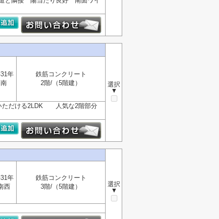
歩道と隣接 陽当たり良好 南面ワイ
31年
鉄筋コンクリート
南
2階/（5階建）
選択
▼
いただける2LDK 人気な2階部分
31年
鉄筋コンクリート
選択
南西
3階/（5階建）
▼