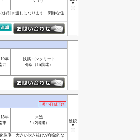
-
-/（-）
▼
でのお引き渡しになります 閑静な住
19年
鉄筋コンクリート
南西
4階/（15階建）
3月15日 値下げ
18年
木造
選択
南東
-/（2階建）
▼
ル電化住宅 大きい吹き抜けが印象的な