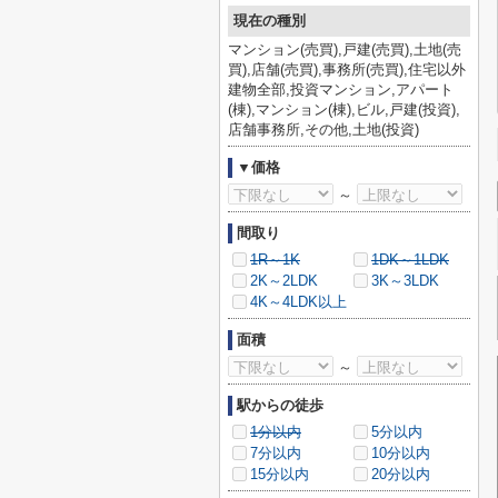
現在の種別
マンション(売買),戸建(売買),土地(売
買),店舗(売買),事務所(売買),住宅以外
建物全部,投資マンション,アパート
(棟),マンション(棟),ビル,戸建(投資),
店舗事務所,その他,土地(投資)
▼価格
～
間取り
1R～1K
1DK～1LDK
2K～2LDK
3K～3LDK
4K～4LDK以上
面積
～
駅からの徒歩
1分以内
5分以内
7分以内
10分以内
15分以内
20分以内