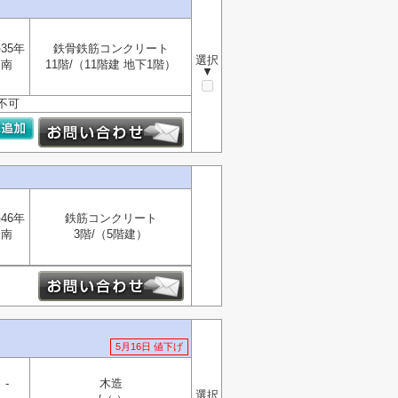
35年
鉄骨鉄筋コンクリート
選択
南
11階/（11階建 地下1階）
▼
不可
46年
鉄筋コンクリート
南
3階/（5階建）
5月16日 値下げ
-
木造
選択