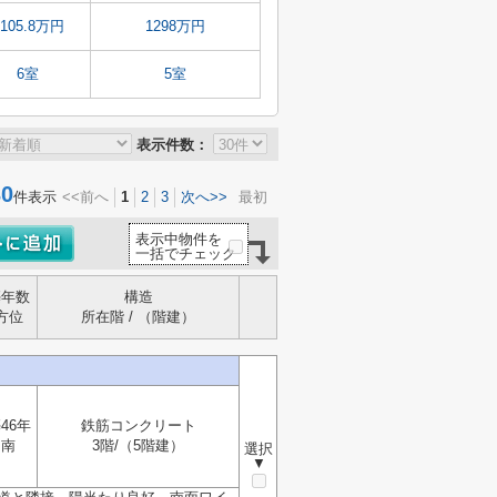
1105.8万円
1298万円
6室
5室
表示件数：
0
件表示
<<前へ
1
2
3
次へ>>
最初
表示中物件を
一括でチェック
築年数
構造
方位
所在階 / （階建）
46年
鉄筋コンクリート
南
3階/（5階建）
選択
▼