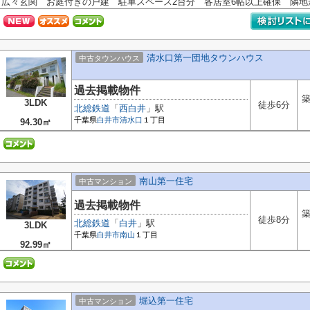
広々玄関 お庭付きの戸建 駐車スペース2台分 各居室6帖以上確保 隣地が公
清水口第一団地タウンハウス
中古タウンハウス
過去掲載物件
築
3LDK
徒歩6分
北総鉄道
「
西白井
」駅
千葉県
白井市
清水口
１丁目
94.30㎡
南山第一住宅
中古マンション
過去掲載物件
築
徒歩8分
北総鉄道
「
白井
」駅
3LDK
千葉県
白井市
南山
１丁目
92.99㎡
堀込第一住宅
中古マンション