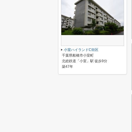
小室ハイランドC街区
千葉県船橋市小室町
北総鉄道「小室」駅 徒歩9分
築47年