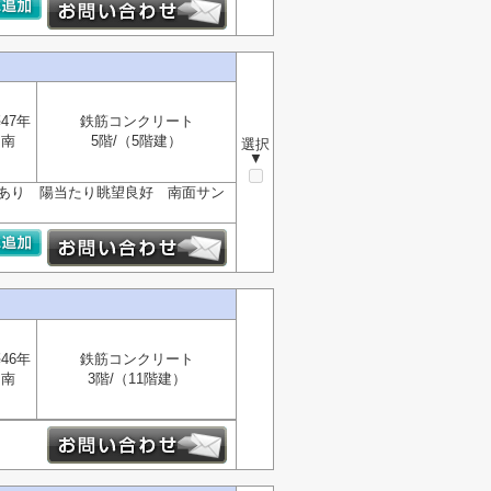
47年
鉄筋コンクリート
南
5階/（5階建）
選択
▼
歴あり 陽当たり眺望良好 南面サン
46年
鉄筋コンクリート
南
3階/（11階建）