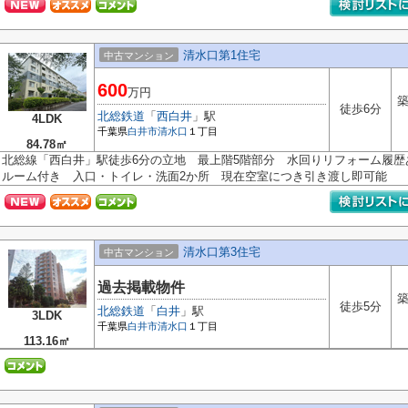
清水口第1住宅
中古マンション
600
万円
築
徒歩6分
北総鉄道
「
西白井
」駅
4LDK
千葉県
白井市
清水口
１丁目
84.78㎡
北総線「西白井」駅徒歩6分の立地 最上階5階部分 水回りリフォーム履
ルーム付き 入口・トイレ・洗面2か所 現在空室につき引き渡し即可能
清水口第3住宅
中古マンション
過去掲載物件
築
徒歩5分
北総鉄道
「
白井
」駅
3LDK
千葉県
白井市
清水口
１丁目
113.16㎡