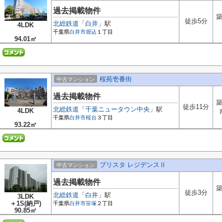
過去掲載物件
築
徒歩5分
北総鉄道
「
白井
」駅
4LDK
千葉県
白井市
堀込
１丁目
94.01㎡
桜苑壱番街
中古マンション
過去掲載物件
築
徒歩11分
北総鉄道
「
千葉ニュータウン中央
」駅
4LDK
千葉県
白井市
桜台
３丁目
93.22㎡
プリスタ レジデンスⅡ
中古マンション
過去掲載物件
築
徒歩3分
北総鉄道
「
白井
」駅
3LDK
＋1S(納戸)
千葉県
白井市
笹塚
２丁目
90.85㎡