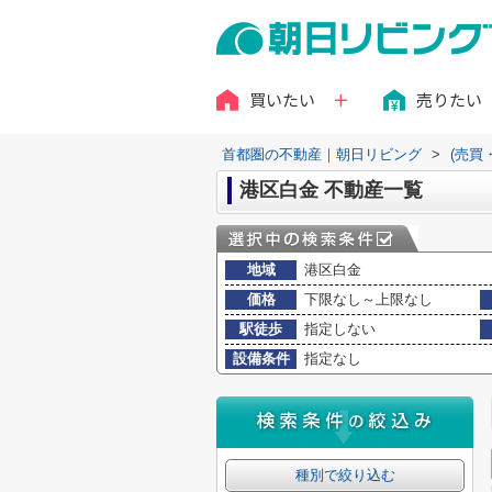
買いたい
売りたい
首都圏の不動産｜朝日リビング
>
(売買
港区白金 不動産一覧
地域
港区白金
価格
下限なし～上限なし
駅徒歩
指定しない
設備条件
指定なし
種別で絞り込む