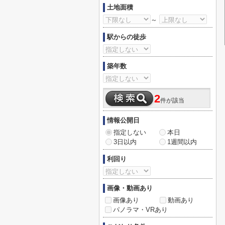
土地面積
～
駅からの徒歩
築年数
2
件が該当
情報公開日
指定しない
本日
3日以内
1週間以内
利回り
画像・動画あり
画像あり
動画あり
パノラマ・VRあり