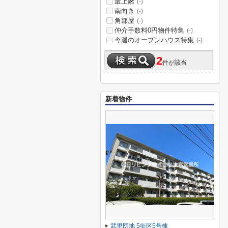
最上階
(-)
南向き
(-)
角部屋
(-)
仲介手数料0円物件特集
(-)
今週のオープンハウス特集
(-)
2
件が該当
新着物件
武里団地 5街区5号棟