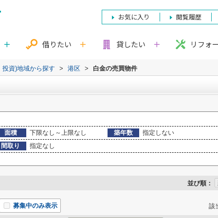
お気に入り
閲覧履歴
借りたい
貸したい
リフォ
・投資)地域から探す
>
港区
>
白金の売買物件
面積
下限なし～上限なし
築年数
指定しない
間取り
指定なし
並び順：
募集中のみ表示
該