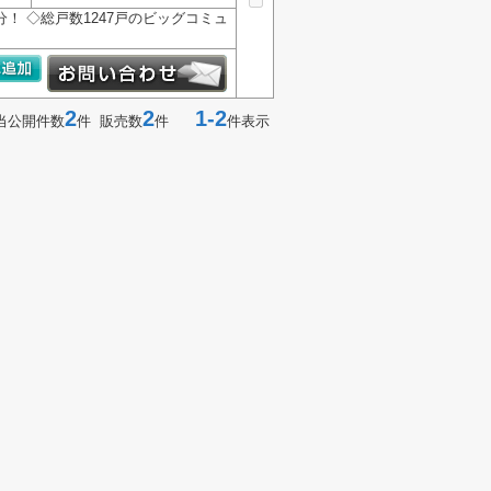
！ ◇総戸数1247戸のビッグコミュ
2
2
1-2
当公開件数
件 販売数
件
件表示