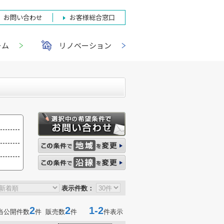
お問い合わせ
お客様総合窓口
ーム
リノベーション
表示件数：
2
2
1-2
当公開件数
件 販売数
件
件表示