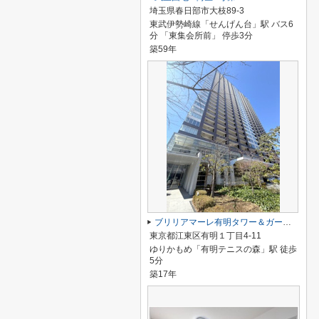
埼玉県春日部市大枝89-3
東武伊勢崎線「せんげん台」駅 バス6
分 「東集会所前」 停歩3分
築59年
ブリリアマーレ有明タワー＆ガーデン
東京都江東区有明１丁目4-11
ゆりかもめ「有明テニスの森」駅 徒歩
5分
築17年