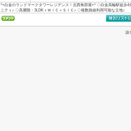
*+白金のランドマークタワーレジデンス！北西角部屋+* ◇白金高輪駅徒歩4分
ニティ♪ ◇高層階・3LDK＋ＷＩＣ＋ＳＩＣ♪ ◇複数路線利用可能な立地♪
該