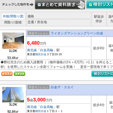
外観
/
間取り図
価格
駅徒歩
築
停歩
交通 / 所在地
間取り/面積
ライオンズマンショングリーン白金
中古マンション
6,480
万円
築
徒歩9分
南北線
「
白金高輪
」駅
1LDK
東京都
港区
白金
３丁目15-15
53.44㎡
◆弊社売主のため購入諸費用（（物件価格の3％＋6万円）×1.1）を抑える
材）を使用したスケルトン全面リフォームを実施！ 是非一度現地で本リフォ
白金ザ・スカイ
中古マンション
5
3,000
億
万円
築
3LDK
徒歩4分
南北線
「
白金高輪
」駅
東京都
港区
白金
１丁目２－１
92.84㎡