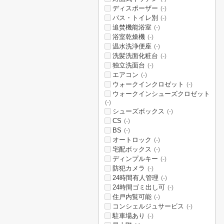
ディスポーザー
(-)
バス・トイレ別
(-)
追焚機能浴室
(-)
浴室乾燥機
(-)
温水洗浄便座
(-)
洗髪洗面化粧台
(-)
独立洗面台
(-)
エアコン
(-)
ウォークインクロゼット
(-)
ウォークインシューズクロゼット
(-)
シューズボックス
(-)
CS
(-)
BS
(-)
オートロック
(-)
宅配ボックス
(-)
ディンプルキー
(-)
防犯カメラ
(-)
24時間有人管理
(-)
24時間ゴミ出し可
(-)
住戸内覧可能
(-)
コンシェルジュサービス
(-)
駐車場あり
(-)