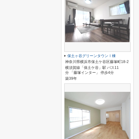
保土ヶ谷グリーンタウンⅠ棟
神奈川県横浜市保土ケ谷区藤塚町18-2
横須賀線「保土ケ谷」駅 バス11
分 「藤塚インター」 停歩4分
築39年