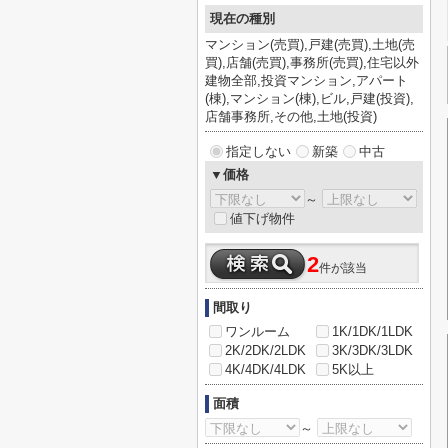
現在の種別
マンション(売買),戸建(売買),土地(売
買),店舗(売買),事務所(売買),住宅以外
建物全部,投資マンション,アパート
(棟),マンション(棟),ビル,戸建(投資),
店舗事務所,その他,土地(投資)
指定しない
新築
中古
▼価格
～
値下げ物件
2
件が該当
間取り
ワンルーム
1K/1DK/1LDK
2K/2DK/2LDK
3K/3DK/3LDK
4K/4DK/4LDK
5K以上
面積
～