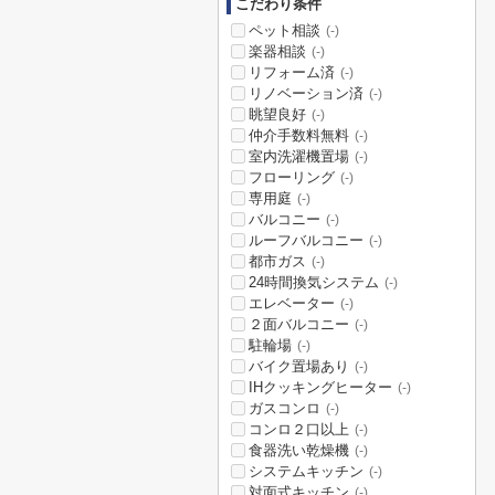
こだわり条件
ペット相談
(-)
楽器相談
(-)
リフォーム済
(-)
リノベーション済
(-)
眺望良好
(-)
仲介手数料無料
(-)
室内洗濯機置場
(-)
フローリング
(-)
専用庭
(-)
バルコニー
(-)
ルーフバルコニー
(-)
都市ガス
(-)
24時間換気システム
(-)
エレベーター
(-)
２面バルコニー
(-)
駐輪場
(-)
バイク置場あり
(-)
IHクッキングヒーター
(-)
ガスコンロ
(-)
コンロ２口以上
(-)
食器洗い乾燥機
(-)
システムキッチン
(-)
対面式キッチン
(-)