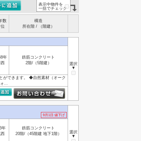
表示中物件を
一括でチェック
年数
構造
方位
所在階 / （階建）
48年
鉄筋コンクリート
南西
2階/（5階建）
選択
▼
ことができます。 ◆自然素材（オーク
...
9月1日 値下げ
3年
鉄筋コンクリート
選択
北西
20階/（45階建 地下1階）
▼