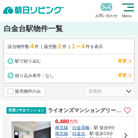
お問い合わせ
Menu
白金台駅物件一覧
4
2
1～4
該当物件数
件
販売数
件
件を表示
駅で絞り込む
変更
変更
絞り込み条件：
なし
販売物件のみ
ライオンズマンショングリーン白金
売買 | 中古マンション
6,480
万
円
南北線
「
白金高輪
」駅 徒歩9分
南北線
「
白金台
」駅 徒歩13分