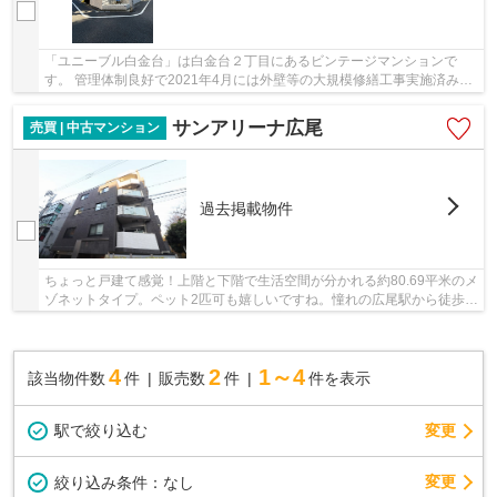
「ユニーブル白金台」は白金台２丁目にあるビンテージマンションで
す。 管理体制良好で2021年4月には外壁等の大規模修繕工事実施済みで
す。 港区で物件をお探しでしたらお気軽に当社...
サンアリーナ広尾
売買 | 中古マンション
過去掲載物件
ちょっと戸建て感覚！上階と下階で生活空間が分かれる約80.69平米のメ
ゾネットタイプ。ペット2匹可も嬉しいですね。憧れの広尾駅から徒歩3
分の好立地！ 渋谷・恵比寿・表参道・六本木...
4
2
1～4
該当物件数
件
販売数
件
件を表示
駅で絞り込む
変更
変更
絞り込み条件：
なし