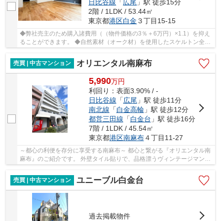
日比谷線
「
広尾
」駅 徒歩15分
2階 / 1LDK / 53.44㎡
東京都
港区
白金
３丁目15-15
◆弊社売主のため購入諸費用（（物件価格の3％＋6万円）×1.1）を抑え
ることができます。 ◆自然素材（オーク材）を使用したスケルトン全面
リフォームを実施！ 是非一度現地で本リフォ...
オリエンタル南麻布
売買 | 中古マンション
5,990
万
円
利回り：表面3.90% / -
日比谷線
「
広尾
」駅 徒歩11分
南北線
「
白金高輪
」駅 徒歩12分
都営三田線
「
白金台
」駅 徒歩16分
7階 / 1LDK / 45.54㎡
東京都
港区
南麻布
４丁目11-27
～都心の利便を存分に享受する南麻布～ 都心と繋がる『オリエンタル南
麻布』のご紹介です。 外壁タイル貼りで、品格漂うヴィンテージマンシ
ョンです。 オートロック完備で女性も安心♪ ...
ユニーブル白金台
売買 | 中古マンション
過去掲載物件