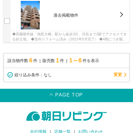
過去掲載物件
◆田園都市線「池尻大橋」駅から徒歩3分、渋谷まで1駅でアクセスでき
る好立地。 ◆室内リフォーム済み（2021年5月完了） ◆4階につき陽当
たり通風良好。防音性抜群な2重サッシ。
6
1
1～6
該当物件数
件
販売数
件
件を表示
変更
絞り込み条件：
なし
PAGE TOP
会社情報
店舗一覧
お問い合わせ