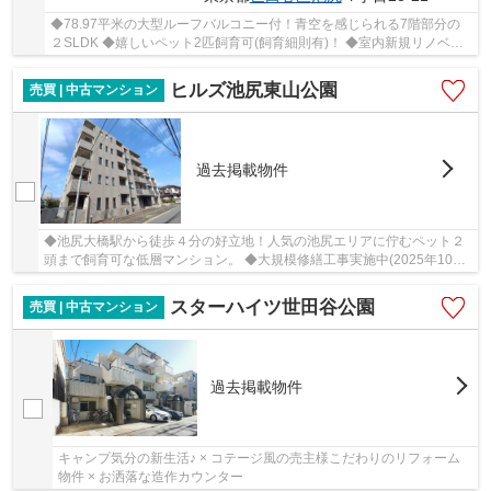
◆78.97平米の大型ルーフバルコニー付！青空を感じられる7階部分の
２SLDK ◆嬉しいペット2匹飼育可(飼育細則有)！ ◆室内新規リノベー
ション済
ヒルズ池尻東山公園
売買 | 中古マンション
過去掲載物件
◆池尻大橋駅から徒歩４分の好立地！人気の池尻エリアに佇むペット２
頭まで飼育可な低層マンション。 ◆大規模修繕工事実施中(2025年10月
から2026年3月まで予定) ◆期間内に是非！弊社仲...
スターハイツ世田谷公園
売買 | 中古マンション
過去掲載物件
キャンプ気分の新生活♪ × コテージ風の売主様こだわりのリフォーム
物件 × お洒落な造作カウンター