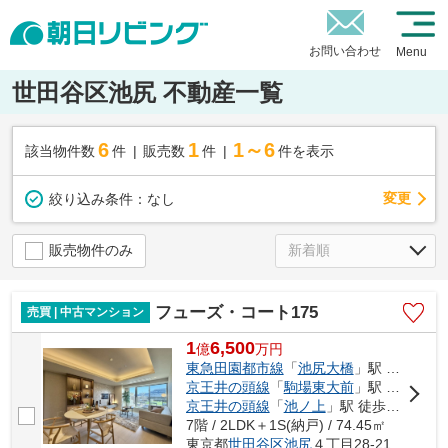
お問い合わせ
Menu
世田谷区池尻 不動産一覧
6
1
1～6
該当物件数
件
販売数
件
件を表示
変更
絞り込み条件：
なし
販売物件のみ
フューズ・コート175
売買 | 中古マンション
1
6,500
億
万
円
東急田園都市線
「
池尻大橋
」駅 徒歩11分
京王井の頭線
「
駒場東大前
」駅 徒歩12分
京王井の頭線
「
池ノ上
」駅 徒歩14分
7階 / 2LDK＋1S(納戸) / 74.45㎡
東京都
世田谷区
池尻
４丁目28-21