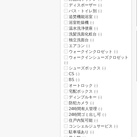
ディスポーザー
(-)
バス・トイレ別
(-)
追焚機能浴室
(-)
浴室乾燥機
(-)
温水洗浄便座
(-)
洗髪洗面化粧台
(-)
独立洗面台
(-)
エアコン
(-)
ウォークインクロゼット
(-)
ウォークインシューズクロゼット
(-)
シューズボックス
(-)
CS
(-)
BS
(-)
オートロック
(-)
宅配ボックス
(-)
ディンプルキー
(-)
防犯カメラ
(-)
24時間有人管理
(-)
24時間ゴミ出し可
(-)
住戸内覧可能
(-)
コンシェルジュサービス
(-)
駐車場あり
(-)