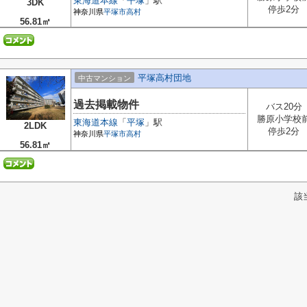
東海道本線
「
平塚
」駅
3DK
停歩2分
神奈川県
平塚市
高村
56.81㎡
平塚高村団地
中古マンション
過去掲載物件
バス20分
勝原小学校
東海道本線
「
平塚
」駅
2LDK
停歩2分
神奈川県
平塚市
高村
56.81㎡
該