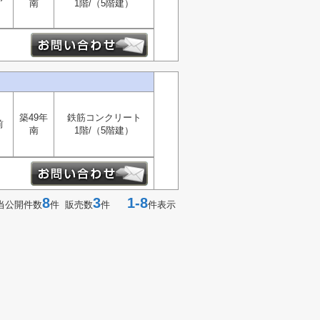
南
1階/（5階建）
築49年
鉄筋コンクリート
前
南
1階/（5階建）
8
3
1-8
当公開件数
件 販売数
件
件表示