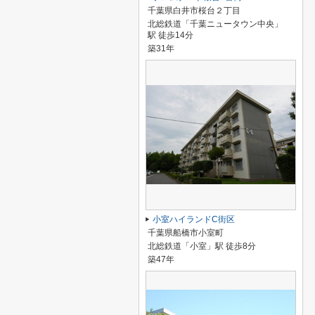
千葉県白井市桜台２丁目
北総鉄道「千葉ニュータウン中央」
駅 徒歩14分
築31年
小室ハイランドC街区
千葉県船橋市小室町
北総鉄道「小室」駅 徒歩8分
築47年