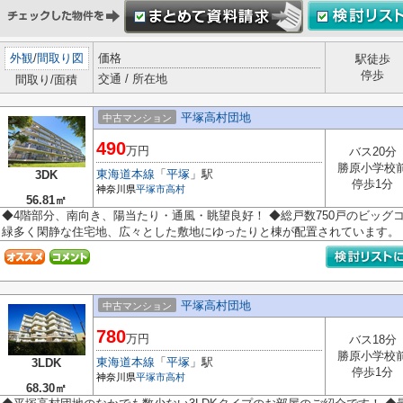
外観
/
間取り図
価格
駅徒歩
停歩
交通 / 所在地
間取り/面積
平塚高村団地
中古マンション
490
万円
バス20分
勝原小学校
東海道本線
「
平塚
」駅
3DK
停歩1分
神奈川県
平塚市
高村
56.81㎡
◆4階部分、南向き、陽当たり・通風・眺望良好！ ◆総戸数750戸のビッグ
緑多く閑静な住宅地、広々とした敷地にゆったりと棟が配置されています。 ◆
平塚高村団地
中古マンション
780
万円
バス18分
勝原小学校
東海道本線
「
平塚
」駅
3LDK
停歩1分
神奈川県
平塚市
高村
68.30㎡