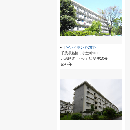
小室ハイランドC街区
千葉県船橋市小室町901
北総鉄道「小室」駅 徒歩10分
築47年