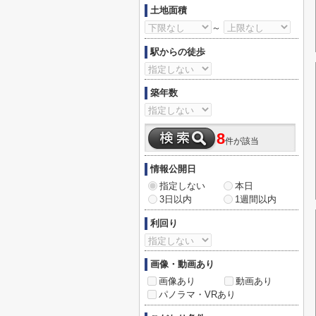
土地面積
～
駅からの徒歩
築年数
8
件が該当
情報公開日
指定しない
本日
3日以内
1週間以内
利回り
画像・動画あり
画像あり
動画あり
パノラマ・VRあり