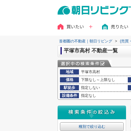
買いたい
売りたい
首都圏の不動産｜朝日リビング
>
(売買
平塚市高村 不動産一覧
地域
平塚市高村
価格
下限なし～上限なし
駅徒歩
指定しない
設備条件
指定なし
種別で絞り込む