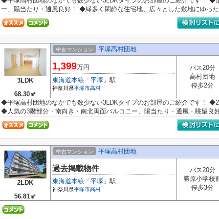
◆平塚高村団地のなかでも数少ない3LDKタイプのお部屋のご紹介です！ 
ー、陽当たり・通風良好！ ◆緑多く閑静な住宅地、広々とした敷地にゆったり
平塚高村団地
中古マンション
1,399
万円
バス20分
高村団地
東海道本線
「
平塚
」駅
3LDK
停歩2分
神奈川県
平塚市
高村
68.30㎡
◆平塚高村団地のなかでも数少ない3LDKタイプのお部屋のご紹介です！ ◆2
◆人気の3階部分・南向き・南北両面バルコニー、陽当たり・通風・眺望良好！ 
平塚高村団地
中古マンション
過去掲載物件
バス20分
勝原小学校
東海道本線
「
平塚
」駅
2LDK
停歩3分
神奈川県
平塚市
高村
56.81㎡