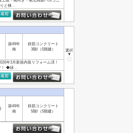
◆最上階・南向き・南北両面バルコニ
と棟...
築49年
鉄筋コンクリート
南
3階/（5階建）
選択
▼
026年3月新規内装リフォーム済！
◆緑...
築49年
鉄筋コンクリート
前
南
5階/（5階建）