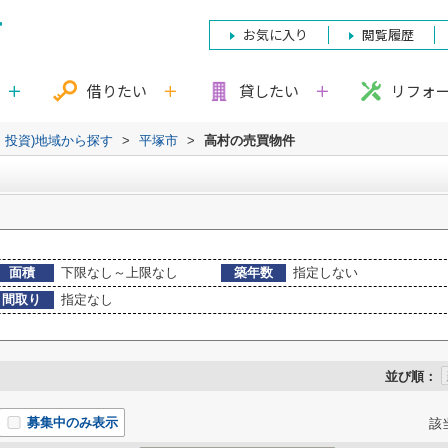
お気に入り
閲覧履歴
借りたい
貸したい
リフォ
・投資)地域から探す
>
平塚市
>
高村の売買物件
面積
下限なし～上限なし
築年数
指定しない
間取り
指定なし
並び順：
募集中のみ表示
該