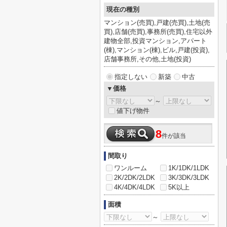
現在の種別
マンション(売買),戸建(売買),土地(売
買),店舗(売買),事務所(売買),住宅以外
建物全部,投資マンション,アパート
(棟),マンション(棟),ビル,戸建(投資),
店舗事務所,その他,土地(投資)
指定しない
新築
中古
▼価格
～
値下げ物件
8
件が該当
間取り
ワンルーム
1K/1DK/1LDK
2K/2DK/2LDK
3K/3DK/3LDK
4K/4DK/4LDK
5K以上
面積
～