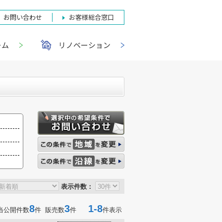
お問い合わせ
お客様総合窓口
ーム
リノベーション
表示件数：
8
3
1-8
当公開件数
件 販売数
件
件表示