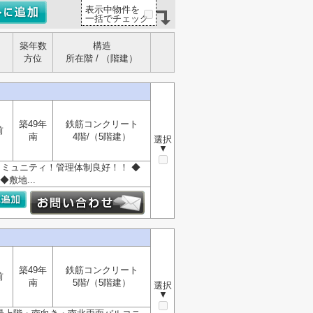
表示中物件を
一括でチェック
築年数
構造
方位
所在階 / （階建）
築49年
鉄筋コンクリート
前
南
4階/（5階建）
選択
▼
コミュニティ！管理体制良好！！ ◆
敷地...
築49年
鉄筋コンクリート
前
南
5階/（5階建）
選択
▼