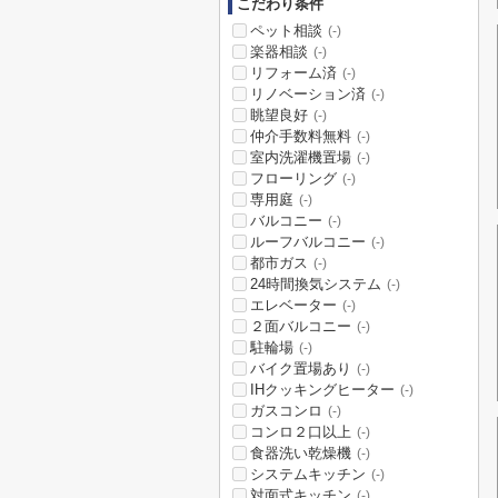
こだわり条件
ペット相談
(-)
楽器相談
(-)
リフォーム済
(-)
リノベーション済
(-)
眺望良好
(-)
仲介手数料無料
(-)
室内洗濯機置場
(-)
フローリング
(-)
専用庭
(-)
バルコニー
(-)
ルーフバルコニー
(-)
都市ガス
(-)
24時間換気システム
(-)
エレベーター
(-)
２面バルコニー
(-)
駐輪場
(-)
バイク置場あり
(-)
IHクッキングヒーター
(-)
ガスコンロ
(-)
コンロ２口以上
(-)
食器洗い乾燥機
(-)
システムキッチン
(-)
対面式キッチン
(-)