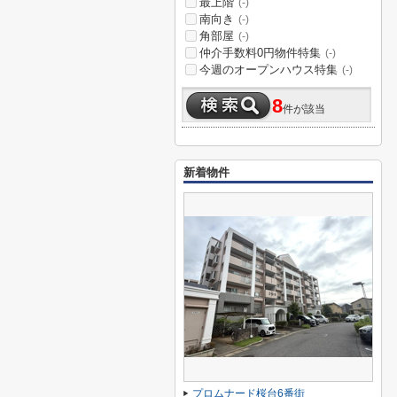
最上階
(-)
南向き
(-)
角部屋
(-)
仲介手数料0円物件特集
(-)
今週のオープンハウス特集
(-)
8
件が該当
新着物件
プロムナード桜台6番街