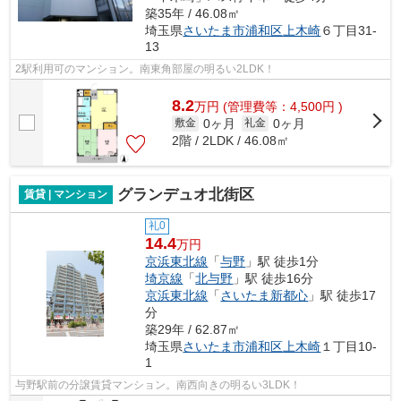
築35年 / 46.08㎡
埼玉県
さいたま市浦和区
上木崎
６丁目31-
13
2駅利用可のマンション。南東角部屋の明るい2LDK！
8.2
万
円
(管理費等：4,500円 )
0ヶ月
0ヶ月
敷金
礼金
2階 / 2LDK / 46.08㎡
グランデュオ北街区
賃貸 | マンション
礼0
14.4
万円
京浜東北線
「
与野
」駅 徒歩1分
埼京線
「
北与野
」駅 徒歩16分
京浜東北線
「
さいたま新都心
」駅 徒歩17
分
築29年 / 62.87㎡
埼玉県
さいたま市浦和区
上木崎
１丁目10-
1
与野駅前の分譲賃貸マンション。南西向きの明るい3LDK！