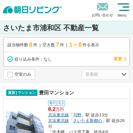
お問い合わせ
Menu
さいたま市浦和区 不動産一覧
8
7
1～8
該当物件数
件
空き数
件
件を表示
変更
絞り込み条件：
なし
空室のみ
豊田マンション
賃貸 | マンション
敷0
礼0
8.2
万円
京浜東北線
「
与野
」駅 徒歩13分
京浜東北線
「
さいたま新都心
」駅 徒歩26
分
「中木崎」バス停下車 徒歩4分