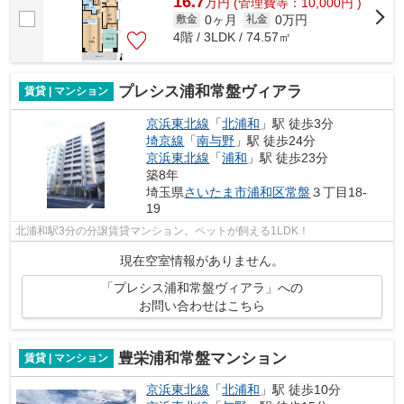
16.7
万
円
(管理費等：10,000円 )
0ヶ月
0万円
敷金
礼金
4階 / 3LDK / 74.57㎡
プレシス浦和常盤ヴィアラ
賃貸 | マンション
京浜東北線
「
北浦和
」駅 徒歩3分
埼京線
「
南与野
」駅 徒歩24分
京浜東北線
「
浦和
」駅 徒歩23分
築8年
埼玉県
さいたま市浦和区
常盤
３丁目18-
19
北浦和駅3分の分譲賃貸マンション。ペットが飼える1LDK！
現在空室情報がありません。
「プレシス浦和常盤ヴィアラ」への
お問い合わせはこちら
豊栄浦和常盤マンション
賃貸 | マンション
京浜東北線
「
北浦和
」駅 徒歩10分