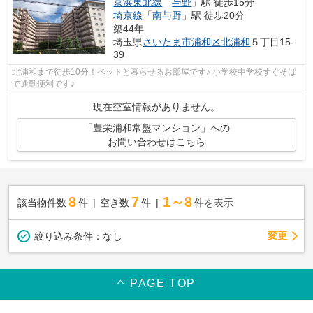
京浜東北線
「
与野
」駅 徒歩15分
埼京線
「
南与野
」駅 徒歩20分
築44年
埼玉県
さいたま市浦和区
北浦和
５丁目15-
39
北浦和まで徒歩10分！ペットと暮らせるお部屋です♪ 小学校中学校すぐそば
で通勤便利です♪
現在空室情報がありません。
「豊栄浦和常盤マンション」への
お問い合わせはこちら
8
7
1～8
該当物件数
件
空き数
件
件を表示
変更
絞り込み条件：
なし
PAGE TOP