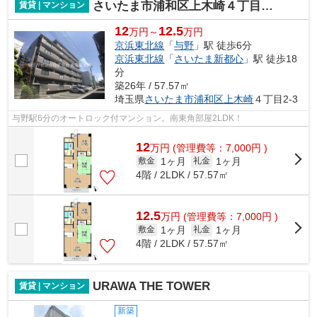
さいたま市浦和区上木崎４丁目のマンション
賃貸 | マンション
12
12.5
万円～
万円
京浜東北線
「
与野
」駅 徒歩6分
京浜東北線
「
さいたま新都心
」駅 徒歩18
分
築26年 / 57.57㎡
埼玉県
さいたま市浦和区
上木崎
４丁目2-3
与野駅6分のオートロック付マンション。南東角部屋2LDK！
12
万
円
(管理費等：7,000円 )
1ヶ月
1ヶ月
敷金
礼金
4階 / 2LDK / 57.57㎡
12.5
万
円
(管理費等：7,000円 )
1ヶ月
1ヶ月
敷金
礼金
4階 / 2LDK / 57.57㎡
URAWA THE TOWER
賃貸 | マンション
新築