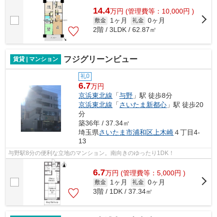
14.4
万
円
(管理費等：10,000円 )
1ヶ月
0ヶ月
敷金
礼金
2階 / 3LDK / 62.87㎡
フジグリーンビュー
賃貸 | マンション
礼0
6.7
万円
京浜東北線
「
与野
」駅 徒歩8分
京浜東北線
「
さいたま新都心
」駅 徒歩20
分
築36年 / 37.34㎡
埼玉県
さいたま市浦和区
上木崎
４丁目4-
13
与野駅8分の便利な立地のマンション。南向きのゆったり1DK！
6.7
万
円
(管理費等：5,000円 )
1ヶ月
0ヶ月
敷金
礼金
3階 / 1DK / 37.34㎡