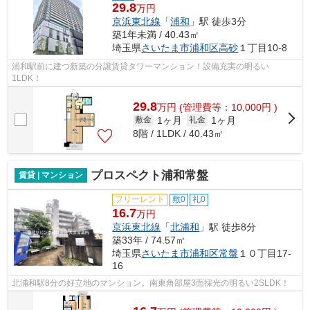
29.8
万円
京浜東北線
「
浦和
」駅 徒歩3分
築1年未満 / 40.43㎡
埼玉県
さいたま市浦和区
高砂
１丁目10-8
浦和駅前に建つ新築の分譲賃貸タワーマンション！設備充実の明るい
1LDK！
29.8
万
円
(管理費等：10,000円 )
1ヶ月
1ヶ月
敷金
礼金
8階 / 1LDK / 40.43㎡
プロスペクト浦和常盤
賃貸 | マンション
フリーレント
敷0
礼0
16.7
万円
京浜東北線
「
北浦和
」駅 徒歩8分
築33年 / 74.57㎡
埼玉県
さいたま市浦和区
常盤
１０丁目17-
16
北浦和駅8分の好立地のマンション。南東角部屋3面採光の明るい2SLDK！