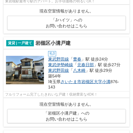
東岩槻駅最寄り駅のアパート。お手頃価格の明るい1K！
現在空室情報がありません。
「Jハイツ」への
お問い合わせはこちら
岩槻区小溝戸建
賃貸 | 一戸建て
礼0
東武野田線
「
豊春
」駅 徒歩24分
東武伊勢崎線
「
北春日部
」駅 徒歩27分
東武野田線
「
八木崎
」駅 徒歩29分
築54年
埼玉県
さいたま市岩槻区
大字小溝
876-
143
フルリフォーム完了したきれいな戸建！収納豊富な4DK！
現在空室情報がありません。
「岩槻区小溝戸建」への
お問い合わせはこちら