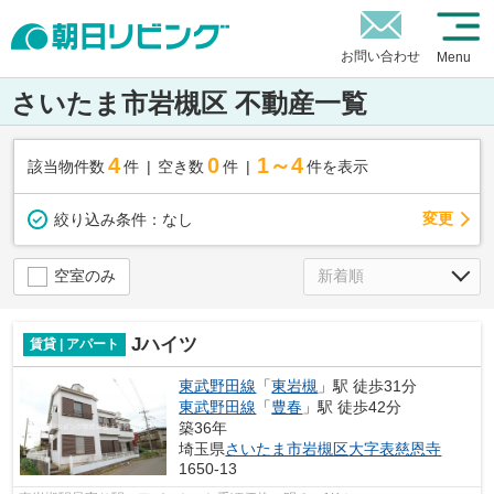
お問い合わせ
Menu
さいたま市岩槻区 不動産一覧
4
0
1～4
該当物件数
件
空き数
件
件を表示
変更
絞り込み条件：
なし
空室のみ
Jハイツ
賃貸 | アパート
東武野田線
「
東岩槻
」駅 徒歩31分
東武野田線
「
豊春
」駅 徒歩42分
築36年
埼玉県
さいたま市岩槻区
大字表慈恩寺
1650-13