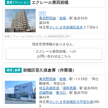
エクレール第四岩槻
賃貸 | マンション
礼0
東武野田線
「
岩槻
」駅 徒歩15分
築32年
埼玉県
さいたま市岩槻区
並木
２丁目8-1
全面リフォームできれいになった南東角部屋3LDK！
現在空室情報がありません。
「エクレール第四岩槻」への
お問い合わせはこちら
岩槻区笹久保倉庫（作業場）
賃貸 | 倉庫
東武野田線
「
岩槻
」駅 バス19分 「和土
郵便局」 停歩1分
埼玉高速鉄道
「
浦和美園
」駅 徒歩36分
武蔵野線
「
東川口
」駅 徒歩70分
築41年
埼玉県
さいたま市岩槻区
大字笹久保
180-
3