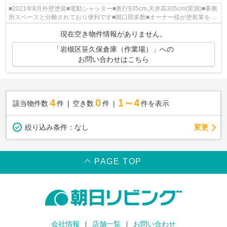
■2021年8月外壁塗装■電動シャッター■奥行935cm,天井高305cm(実測)■事務
所スペースと分離されており便利です■開口部多数■オーナー様が塗装業を長
くやられていた建物です
現在空き物件情報がありません。
「岩槻区笹久保倉庫（作業場）」への
お問い合わせはこちら
4
0
1～4
該当物件数
件
空き数
件
件を表示
変更
絞り込み条件：
なし
PAGE TOP
会社情報
店舗一覧
お問い合わせ