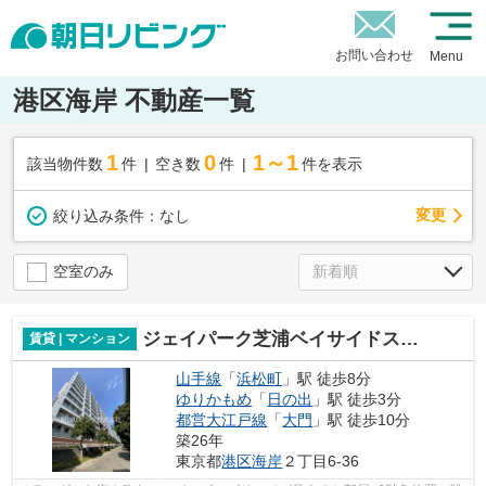
お問い合わせ
Menu
港区海岸 不動産一覧
1
0
1～1
該当物件数
件
空き数
件
件を表示
変更
絞り込み条件：
なし
空室のみ
ジェイパーク芝浦ベイサイドスクエア
賃貸 | マンション
山手線
「
浜松町
」駅 徒歩8分
ゆりかもめ
「
日の出
」駅 徒歩3分
都営大江戸線
「
大門
」駅 徒歩10分
築26年
東京都
港区
海岸
２丁目6-36