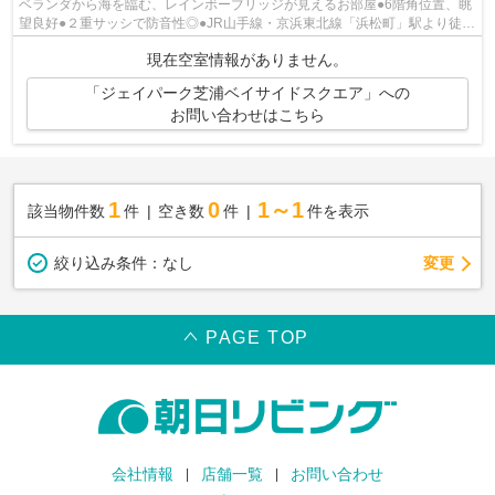
ベランダから海を臨む、レインボーブリッジが見えるお部屋●6階角位置、眺
望良好●２重サッシで防音性◎●JR山手線・京浜東北線「浜松町」駅より徒歩
8分●【充実の設備】浴室換気乾燥機、追...
現在空室情報がありません。
「ジェイパーク芝浦ベイサイドスクエア」への
お問い合わせはこちら
1
0
1～1
該当物件数
件
空き数
件
件を表示
変更
絞り込み条件：
なし
PAGE TOP
会社情報
店舗一覧
お問い合わせ