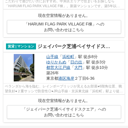
こだわりで選びたい方におすすめ。中央区エリアで住まいをお探しなら
「HARUMI FLAG PARK VILLAGE F棟」。新築マンションです。築5年以内
と築浅なので、内装も外観もキレイです。エレベ...
現在空室情報がありません。
「HARUMI FLAG PARK VILLAGE F棟」への
お問い合わせはこちら
ジェイパーク芝浦ベイサイドスクエア
賃貸 | マンション
山手線
「
浜松町
」駅 徒歩8分
ゆりかもめ
「
日の出
」駅 徒歩3分
都営大江戸線
「
大門
」駅 徒歩10分
築26年
東京都
港区
海岸
２丁目6-36
ベランダから海を臨む、レインボーブリッジが見えるお部屋●6階角位置、眺
望良好●２重サッシで防音性◎●JR山手線・京浜東北線「浜松町」駅より徒歩
8分●【充実の設備】浴室換気乾燥機、追...
現在空室情報がありません。
「ジェイパーク芝浦ベイサイドスクエア」への
お問い合わせはこちら