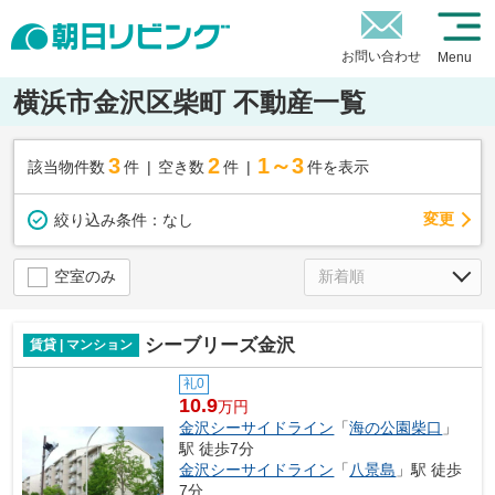
お問い合わせ
Menu
横浜市金沢区柴町 不動産一覧
3
2
1～3
該当物件数
件
空き数
件
件を表示
変更
絞り込み条件：
なし
空室のみ
シーブリーズ金沢
賃貸 | マンション
礼0
10.9
万円
金沢シーサイドライン
「
海の公園柴口
」
駅 徒歩7分
金沢シーサイドライン
「
八景島
」駅 徒歩
7分