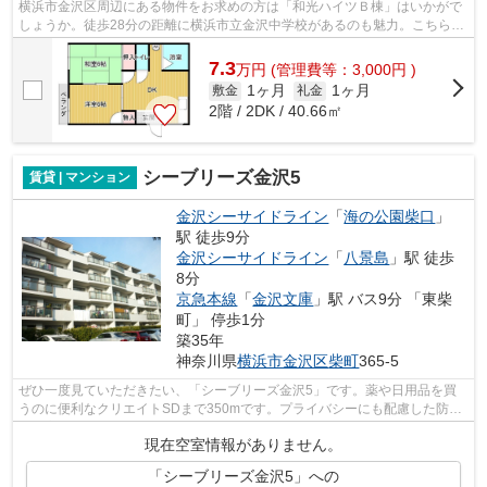
横浜市金沢区周辺にある物件をお求めの方は「和光ハイツＢ棟」はいかがで
しょうか。徒歩28分の距離に横浜市立金沢中学校があるのも魅力。こちらの
物件はアパートです。こちらの物件か...
7.3
万
円
(管理費等：3,000円 )
1ヶ月
1ヶ月
敷金
礼金
2階 / 2DK / 40.66㎡
シーブリーズ金沢5
賃貸 | マンション
金沢シーサイドライン
「
海の公園柴口
」
駅 徒歩9分
金沢シーサイドライン
「
八景島
」駅 徒歩
8分
京急本線
「
金沢文庫
」駅 バス9分 「東柴
町」 停歩1分
築35年
神奈川県
横浜市金沢区
柴町
365-5
ぜひ一度見ていただきたい、「シーブリーズ金沢5」です。薬や日用品を買
うのに便利なクリエイトSDまで350mです。プライバシーにも配慮した防音
性の高いマンション。2駅利用可能で利便...
現在空室情報がありません。
「シーブリーズ金沢5」への