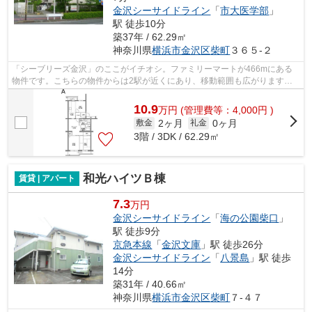
金沢シーサイドライン
「
市大医学部
」
駅 徒歩10分
築37年 / 62.29㎡
神奈川県
横浜市金沢区
柴町
３６５-２
「シーブリーズ金沢」のここがイチオシ。ファミリーマートが466mにある
物件です。こちらの物件からは2駅が近くにあり、移動範囲も広がります。
アクセスの良い徒歩7分の物件です。当物...
10.9
万
円
(管理費等：4,000円 )
2ヶ月
0ヶ月
敷金
礼金
3階 / 3DK / 62.29㎡
和光ハイツＢ棟
賃貸 | アパート
7.3
万円
金沢シーサイドライン
「
海の公園柴口
」
駅 徒歩9分
京急本線
「
金沢文庫
」駅 徒歩26分
金沢シーサイドライン
「
八景島
」駅 徒歩
14分
築31年 / 40.66㎡
神奈川県
横浜市金沢区
柴町
７-４７