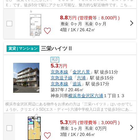
Ｅ」です。徒歩5分で駅にアクセス可能な、魅力的な駅近物件です。こちら
はエレベーター付き物件です。こちら...
8.8
万
円
(管理費等：8,000円 )
0ヶ月
0ヶ月
敷金
礼金
4階 / 1K / 26.42㎡
三栄ハイツⅡ
賃貸 | マンション
礼0
5.3
万円
京急本線
「
金沢八景
」駅 徒歩11分
京急逗子線
「
六浦
」駅 徒歩15分
京急本線
「
追浜
」駅 徒歩17分
築37年 / 20.46㎡
神奈川県
横浜市金沢区
六浦
１丁目１３
横浜市金沢区周辺にある物件をお求めの方は「三栄ハイツⅡ」はいかがでし
ょうか。クリエイトSD(エス・ディー) 六浦中学校入口店まで徒歩3分にある
ので、体調が悪くなっても安心。こちら...
5.3
万
円
(管理費等：3,000円 )
1ヶ月
0万円
敷金
礼金
3階 / 1K / 20.46㎡