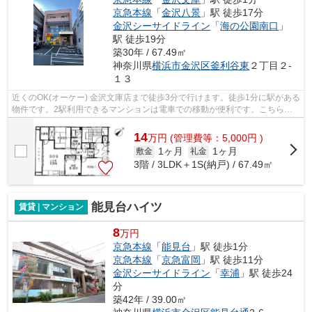
京急本線
「
金沢八景
」駅 徒歩17分
金沢シーサイドライン
「
海の公園南口
」
駅 徒歩19分
築30年 / 67.49㎡
神奈川県
横浜市金沢区
釜利谷東
２丁目２-
１３
近くのOK(オーケー) 金沢文庫店まで徒歩3分で行けます。徒歩1分に駅がある
物件です。2駅利用できるマンションは電車での移動が便利です。こちらの
物件はマンションです。できるだけ早...
14
万
円
(管理費等：5,000円 )
1ヶ月
1ヶ月
敷金
礼金
3階 / 3LDK＋1S(納戸) / 67.49㎡
能見台ハイツ
賃貸 | マンション
8
万円
京急本線
「
能見台
」駅 徒歩1分
京急本線
「
京急富岡
」駅 徒歩11分
金沢シーサイドライン
「
幸浦
」駅 徒歩24
分
築42年 / 39.00㎡