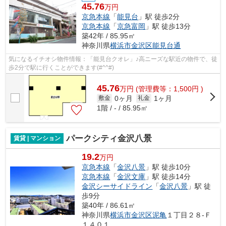
45.76
万円
京急本線
「
能見台
」駅 徒歩2分
京急本線
「
京急富岡
」駅 徒歩13分
築42年 / 85.95㎡
神奈川県
横浜市金沢区
能見台通
気になるイチオシ物件情報：「能見台クオレ」♪高ニーズな駅近の物件で、徒
歩2分で駅に行くことができます(#^^#)
45.76
万
円
(管理費等：1,500円 )
0ヶ月
1ヶ月
敷金
礼金
1階 / - / 85.95㎡
パークシティ金沢八景
賃貸 | マンション
19.2
万円
京急本線
「
金沢八景
」駅 徒歩10分
京急本線
「
金沢文庫
」駅 徒歩14分
金沢シーサイドライン
「
金沢八景
」駅 徒
歩9分
築40年 / 86.61㎡
神奈川県
横浜市金沢区
泥亀
１丁目２８-Ｆ
１４０１