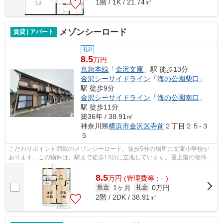
1階 / 1K / 21.74㎡
メゾンシーロード
賃貸 | アパート
礼0
8.5
万円
京急本線
「
金沢文庫
」駅 徒歩13分
金沢シーサイドライン
「
海の公園柴口
」
駅 徒歩9分
金沢シーサイドライン
「
海の公園南口
」
駅 徒歩11分
築36年 / 38.91㎡
神奈川県
横浜市金沢区
寺前
２丁目２５-３
５
こだわりポイント満載のメゾンシーロード。徒歩5分の場所に文庫小学校が
あります。この物件は、駅まで徒歩13分に立地しています。最上階の物件で
す。当社スタッフが地域の賃貸情報をご...
8.5
万
円
(管理費等：- )
1ヶ月
0万円
敷金
礼金
2階 / 2DK / 38.91㎡