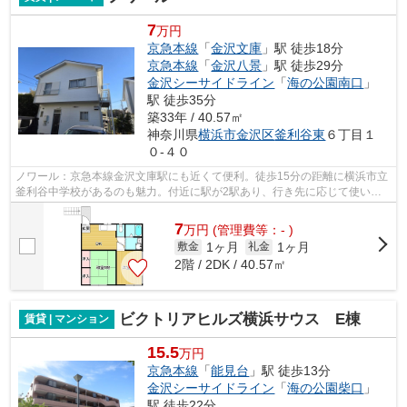
7
万円
京急本線
「
金沢文庫
」駅 徒歩18分
京急本線
「
金沢八景
」駅 徒歩29分
金沢シーサイドライン
「
海の公園南口
」
駅 徒歩35分
築33年 / 40.57㎡
神奈川県
横浜市金沢区
釜利谷東
６丁目１
０-４０
ノワール：京急本線金沢文庫駅にも近くて便利。徒歩15分の距離に横浜市立
釜利谷中学校があるのも魅力。付近に駅が2駅あり、行き先に応じて使い分
けができます。こちらの物件から300mの...
7
万
円
(管理費等：- )
1ヶ月
1ヶ月
敷金
礼金
2階 / 2DK / 40.57㎡
ビクトリアヒルズ横浜サウス E棟
賃貸 | マンション
15.5
万円
京急本線
「
能見台
」駅 徒歩13分
金沢シーサイドライン
「
海の公園柴口
」
駅 徒歩22分