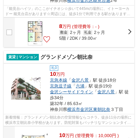
神奈川県
横浜市金沢区
能見台通
2-6
「能見台ハイツ」のここがイチオシ☆歩いて445mの場所に、イトーヨーカ
ドー 能見台店があります☆周辺には、徒歩1分で利用できる駅があります☆
こちらの物件は陽当り良好です☆できるだけ...
8
万
円
(管理費等：- )
2ヶ月
2ヶ月
敷金
礼金
5階 / 2DK / 39.00㎡
グランドメゾン朝比奈
賃貸 | マンション
礼0
10
万円
京急本線
「
金沢八景
」駅 徒歩18分
京急逗子線
「
六浦
」駅 徒歩19分
金沢シーサイドライン
「
金沢八景
」駅 徒
歩34分
築32年 / 85.63㎡
神奈川県
横浜市金沢区
東朝比奈
３丁目
新着情報：グランドメゾン朝比奈の空室情報ならコチラ。徒歩11分の場所に
横浜市立朝比奈小学校があります。防犯対策もバッチリなマンションタイプ
の物件です。付近にある2つの駅は、用...
10
万
円
(管理費等：10,000円 )