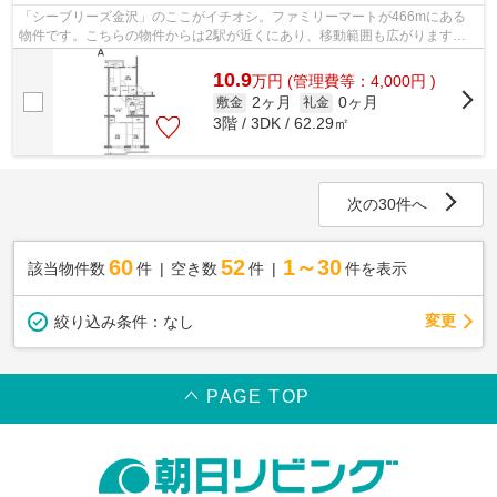
「シーブリーズ金沢」のここがイチオシ。ファミリーマートが466mにある
物件です。こちらの物件からは2駅が近くにあり、移動範囲も広がります。
アクセスの良い徒歩7分の物件です。当物...
10.9
万
円
(管理費等：4,000円 )
2ヶ月
0ヶ月
敷金
礼金
3階 / 3DK / 62.29㎡
次の30件へ
60
52
1～30
該当物件数
件
空き数
件
件を表示
変更
絞り込み条件：
なし
PAGE TOP