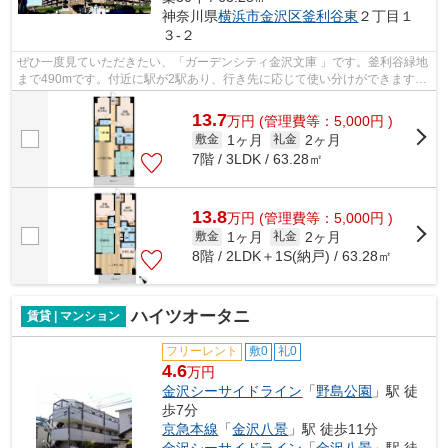
神奈川県
横浜市金沢区
釜利谷東
２丁目１
３-２
ぜひ一度見ていただきたい、「ガーデンシティ金沢文庫 」です。釜利谷緑地
まで490mです。付近に駅が2駅あり、行き先に応じて使い分けができます。
11階建ての建物で地域にマッチしたマ...
13.7
万
円
(管理費等：5,000円 )
1ヶ月
2ヶ月
敷金
礼金
7階 / 3LDK / 63.28㎡
13.8
万
円
(管理費等：5,000円 )
1ヶ月
2ヶ月
敷金
礼金
8階 / 2LDK＋1S(納戸) / 63.28㎡
ハイツオータニ
賃貸 | マンション
フリーレント
敷0
礼0
4.6
万円
金沢シーサイドライン
「
野島公園
」駅 徒
歩7分
京急本線
「
金沢八景
」駅 徒歩11分
金沢シーサイドライン
「
金沢八景
」駅 徒