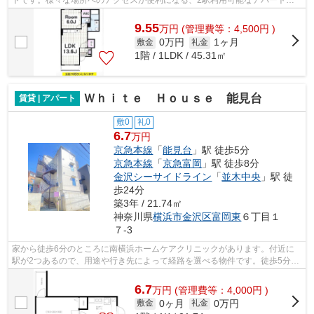
す。こだわりの条件として多い、駅徒歩7...
9.55
万
円
(管理費等：4,500円 )
0万円
1ヶ月
敷金
礼金
1階 / 1LDK / 45.31㎡
Ｗｈｉｔｅ Ｈｏｕｓｅ 能見台
賃貸 | アパート
敷0
礼0
6.7
万円
京急本線
「
能見台
」駅 徒歩5分
京急本線
「
京急富岡
」駅 徒歩8分
金沢シーサイドライン
「
並木中央
」駅 徒
歩24分
築3年 / 21.74㎡
神奈川県
横浜市金沢区
富岡東
６丁目１
７-3
家から徒歩6分のところに南横浜ホームケアクリニックがあります。付近に
駅が2つあるので、用途や行き先によって経路を選べる物件です。徒歩5分の
位置に駅がある物件です。落ち着きのあ...
6.7
万
円
(管理費等：4,000円 )
0ヶ月
0万円
敷金
礼金