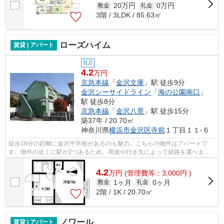
20万円
0万円
敷金
礼金
3階 / 3LDK / 85.63㎡
ローズハイム
賃貸 | アパート
礼0
4.2
万円
京急本線
「
金沢文庫
」駅 徒歩9分
金沢シーサイドライン
「
海の公園南口
」
駅 徒歩8分
京急本線
「
金沢八景
」駅 徒歩15分
築37年 / 20.70㎡
神奈川県
横浜市金沢区
寺前
１丁目１１-６
徒歩18分の距離に金沢中学校があるのも魅力。こちらの物件はアパートで
す。物件の近くに駅が2つあるため、用途や行き先によって経路を選べま
す。最上階のアパートです。できるだけ早め...
4.2
万
円
(管理費等：3,000円 )
1ヶ月
0ヶ月
敷金
礼金
2階 / 1K / 20.70㎡
ノワール
賃貸 | アパート