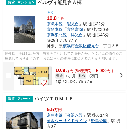
ベルヴィ能見台Ａ棟
賃貸 | マンション
礼0
10.8
万円
京急本線
「
能見台
」駅 徒歩32分
京急本線
「
京急富岡
」駅 徒歩30分
京浜東北線
「
洋光台
」駅 徒歩46分
築25年 / 75.77㎡
神奈川県
横浜市金沢区
能見台
１丁目３５
物件探しをはじめた方、当社をご利用してみませんか。たくさんの物件をご
用意しておりますので、お気に入りの物件に出会えることかと思います。
10.8
万
円
(管理費等：5,000円 )
1ヶ月
0万円
敷金
礼金
4階 / 3LDK / 75.77㎡
ハイツＴＯＭＩＥ
賃貸 | アパート
5.5
万円
京急本線
「
金沢八景
」駅 徒歩14分
金沢シーサイドライン
「
野島公園
」駅 徒
歩8分