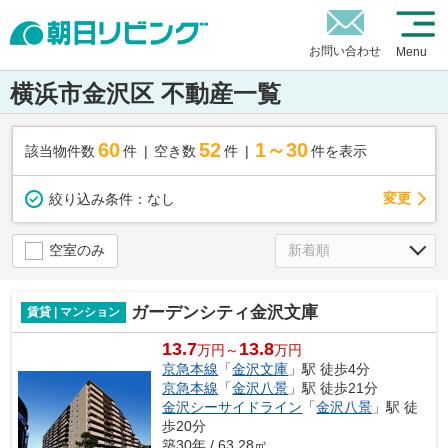
お問い合わせ
Menu
横浜市金沢区 不動産一覧
60
52
1～30
該当物件数
件
空き数
件
件を表示
変更
絞り込み条件：
なし
空室のみ
ガーデンシティ金沢文庫
賃貸 | マンション
13.7
13.8
万円～
万円
京急本線
「
金沢文庫
」駅 徒歩4分
京急本線
「
金沢八景
」駅 徒歩21分
金沢シーサイドライン
「
金沢八景
」駅 徒
歩20分
築30年 / 63.28㎡