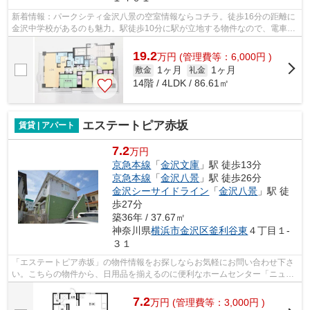
新着情報：パークシティ金沢八景の空室情報ならコチラ。徒歩16分の距離に
金沢中学校があるのも魅力。駅徒歩10分に駅が立地する物件なので、電車を
多く利用する方にとって便利です。周...
19.2
万
円
(管理費等：6,000円 )
1ヶ月
1ヶ月
敷金
礼金
14階 / 4LDK / 86.61㎡
エステートピア赤坂
賃貸 | アパート
7.2
万円
京急本線
「
金沢文庫
」駅 徒歩13分
京急本線
「
金沢八景
」駅 徒歩26分
金沢シーサイドライン
「
金沢八景
」駅 徒
歩27分
築36年 / 37.67㎡
神奈川県
横浜市金沢区
釜利谷東
４丁目１-
３１
「エステートピア赤坂」の物件情報をお探しならお気軽にお問い合わせ下さ
い。こちらの物件から、日用品を揃えるのに便利なホームセンター「ニュー
トンカチ」まで237mです。2駅利用でき...
7.2
万
円
(管理費等：3,000円 )