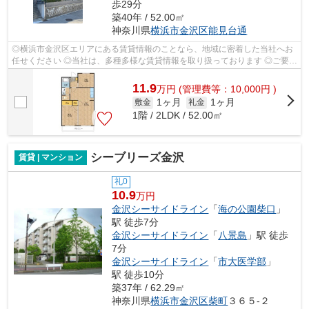
歩29分
築40年 / 52.00㎡
神奈川県
横浜市金沢区
能見台通
◎横浜市金沢区エリアにある賃貸情報のことなら、地域に密着した当社へお
任せください ◎当社は、多種多様な賃貸情報を取り扱っております ◎ご要望
や不明な点などございましたら、お気軽...
11.9
万
円
(管理費等：10,000円 )
1ヶ月
1ヶ月
敷金
礼金
1階 / 2LDK / 52.00㎡
シーブリーズ金沢
賃貸 | マンション
礼0
10.9
万円
金沢シーサイドライン
「
海の公園柴口
」
駅 徒歩7分
金沢シーサイドライン
「
八景島
」駅 徒歩
7分
金沢シーサイドライン
「
市大医学部
」
駅 徒歩10分
築37年 / 62.29㎡
神奈川県
横浜市金沢区
柴町
３６５-２