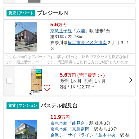
プレジールＮ
賃貸 | アパート
5.6
万円
京急逗子線
「
六浦
」駅 徒歩1分
築31年 / 22.76㎡
神奈川県
横浜市金沢区
六浦南
２丁目３-１
３
こちらの物件はアパートです。駅まで1分と、駅近でアクセスも良好な物件
です。最上階のアパートです。周辺環境にこだわる方にご紹介したいのが横
浜市金沢区エリアです。当社では、特に...
5.6
万
円
(管理費等：- )
1ヶ月
1ヶ月
敷金
礼金
2階 / 1K / 22.76㎡
パステル能見台
賃貸 | マンション
11.9
万円
京急本線
「
能見台
」駅 徒歩3分
京急本線
「
京急富岡
」駅 徒歩13分
金沢シーサイドライン
「
並木中央
」駅 徒