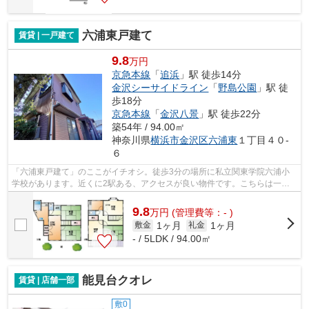
六浦東戸建て
賃貸 | 一戸建て
9.8
万円
京急本線
「
追浜
」駅 徒歩14分
金沢シーサイドライン
「
野島公園
」駅 徒
歩18分
京急本線
「
金沢八景
」駅 徒歩22分
築54年 / 94.00㎡
神奈川県
横浜市金沢区
六浦東
１丁目４０-
６
「六浦東戸建て」のここがイチオシ。徒歩3分の場所に私立関東学院六浦小
学校があります。近くに2駅ある、アクセスが良い物件です。こちらは一戸
建て物件です。横浜市金沢区と京急本線...
9.8
万
円
(管理費等：- )
1ヶ月
1ヶ月
敷金
礼金
- / 5LDK / 94.00㎡
能見台クオレ
賃貸 | 店舗一部
敷0