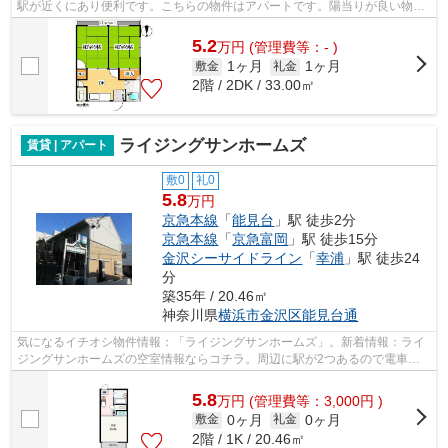
駅が近くにあり便利です。こちらの物件はアパートです。陽当りが良い物件
です。横浜市金沢区エリアにある賃貸...
5.2
万
円
(管理費等：- )
1ヶ月
1ヶ月
敷金
礼金
2階 / 2DK / 33.00㎡
ライジングサンホームズ
賃貸 | アパート
敷0
礼0
5.8
万円
京急本線
「
能見台
」駅 徒歩2分
京急本線
「
京急富岡
」駅 徒歩15分
金沢シーサイドライン
「
幸浦
」駅 徒歩24
分
築35年 / 20.46㎡
神奈川県
横浜市金沢区
能見台通
気になるイチオシ物件情報：「ライジングサンホームズ」。新着情報：ライ
ジングサンホームズの空室情報ならコチラ。周辺に駅が2つあるので電車で
の移動が便利です。最上階のアパートで...
5.8
万
円
(管理費等：3,000円 )
0ヶ月
0ヶ月
敷金
礼金
2階 / 1K / 20.46㎡