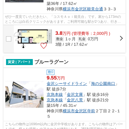
築36年 / 17.62㎡
神奈川県
横浜市金沢区
能見台通
３３-３
ぜひ一度見ていただきたい、「コスモＡｏｉ能見台」です。家から173mの
ところには白石クリニックがあります。ご利用可能な駅が2つあり、行き先
に応じて乗車駅の使い分けができます。こ...
3.8
万
円
(管理費等：2,000円 )
1ヶ月
0万円
敷金
礼金
3階 / 1R / 17.62㎡
ブルーラグーン
賃貸 | アパート
敷0
9.55
万円
金沢シーサイドライン
「
海の公園南口
」
駅 徒歩7分
京急本線
「
金沢文庫
」駅 徒歩16分
京急本線
「
金沢八景
」駅 徒歩21分
築15年 / 45.31㎡
神奈川県
横浜市金沢区
寺前
２丁目２２-１
５
こちらの物件は1696m以内に金沢中学校があります。こちらの物件はアパー
トです。様々な場所へのアクセスが便利になる、2駅利用可能なアパートで