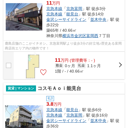
11
万円
京急本線
「
京急富岡
」駅 徒歩3分
京急本線
「
能見台
」駅 徒歩14分
金沢シーサイドライン
「
並木中央
」駅 徒
歩22分
築65年 / 40.66㎡
神奈川県
横浜市金沢区
富岡西
７丁目
鹿島店舗のここがイチオシ。京急富岡駅より徒歩3分の好立地♪歴史ある富岡
商店街エリア内の物件です！
11
万
円
(管理費等：- )
0ヶ月
1.1ヶ月
敷金
礼金
1階 / - / 40.66㎡
コスモＡｏｉ能見台
賃貸 | マンション
礼0
3.8
万円
京急本線
「
能見台
」駅 徒歩6分
京急本線
「
京急富岡
」駅 徒歩16分
金沢シーサイドライン
「
並木中央
」駅 徒
歩36分