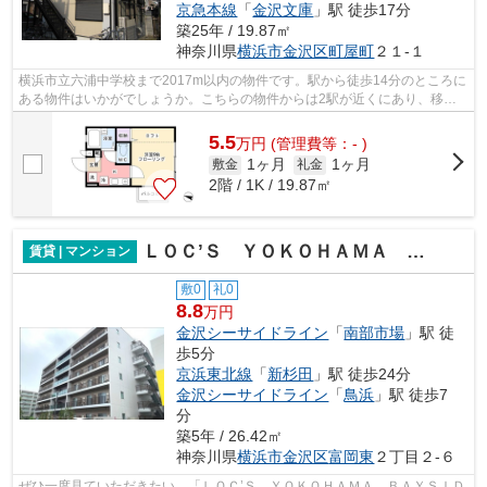
京急本線
「
金沢文庫
」駅 徒歩17分
築25年 / 19.87㎡
神奈川県
横浜市金沢区
町屋町
２１-１
横浜市立六浦中学校まで2017m以内の物件です。駅から徒歩14分のところに
ある物件はいかがでしょうか。こちらの物件からは2駅が近くにあり、移動
範囲も広がります。最上階の物件です。...
5.5
万
円
(管理費等：- )
1ヶ月
1ヶ月
敷金
礼金
2階 / 1K / 19.87㎡
ＬＯＣ’Ｓ ＹＯＫＯＨＡＭＡ ＢＡＹＳＩＤＥ
賃貸 | マンション
敷0
礼0
8.8
万円
金沢シーサイドライン
「
南部市場
」駅 徒
歩5分
京浜東北線
「
新杉田
」駅 徒歩24分
金沢シーサイドライン
「
鳥浜
」駅 徒歩7
分
築5年 / 26.42㎡
神奈川県
横浜市金沢区
富岡東
２丁目２-６
ぜひ一度見ていただきたい、「ＬＯＣ’Ｓ ＹＯＫＯＨＡＭＡ ＢＡＹＳＩＤ