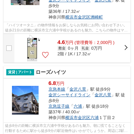
歩9分
築36年 / 17.32㎡
神奈川県
横浜市金沢区
洲崎町
「ハイツオータニ」の物件情報をお探しならお気軽にお問い合わせ下さい。
徒歩21分の距離に横浜市立六浦中学校があるのも魅力。こちらの物件はマン
ションです。徒歩7分に駅のある、ニー...
4.6
万
円
(管理費等：2,000円 )
0ヶ月
0万円
敷金
礼金
2階 / 1K / 17.32㎡
ローズハイツ
賃貸 | アパート
6.8
万円
京急本線
「
金沢八景
」駅 徒歩9分
金沢シーサイドライン
「
金沢八景
」駅 徒
歩8分
京急逗子線
「
六浦
」駅 徒歩18分
築37年 / 40.00㎡
神奈川県
横浜市金沢区
六浦
１丁目２
徒歩8分の距離に横浜市立六浦中学校があるのも魅力。朝に慌てることなく
行動するために駅から徒歩9分の駅近物件はいかがでしょうか。周辺に2駅あ