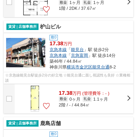
1ヶ月
1ヶ月
敷金
礼金
1階 / 2DK / 37.67㎡
枦山ビル
賃貸 | 店舗事務所
敷0
17.38
万円
京急本線
「
能見台
」駅 徒歩2分
京急本線
「
京急富岡
」駅 徒歩14分
築46年 / 44.84㎡
神奈川県
横浜市金沢区
能見台通
8-2
☆京急線能見台駅徒歩2分の好立地 ☆能見台通に面し視認性も良好 ☆業種相
談
17.38
万
円
(管理費等：- )
0ヶ月
1.1ヶ月
敷金
礼金
2階 / - / 44.84㎡
鹿島店舗
賃貸 | 店舗事務所
敷0