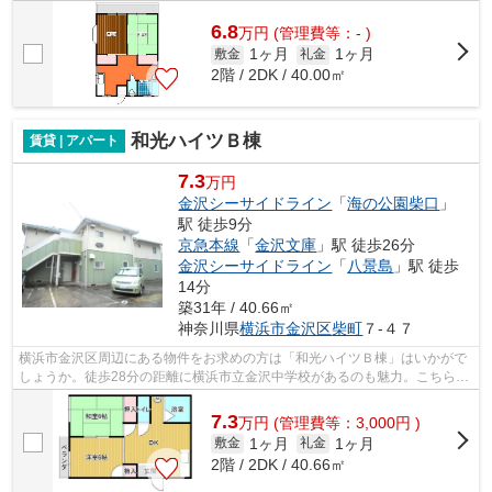
るので電車通勤しやすいです。横浜市金...
6.8
万
円
(管理費等：- )
1ヶ月
1ヶ月
敷金
礼金
2階 / 2DK / 40.00㎡
和光ハイツＢ棟
賃貸 | アパート
7.3
万円
金沢シーサイドライン
「
海の公園柴口
」
駅 徒歩9分
京急本線
「
金沢文庫
」駅 徒歩26分
金沢シーサイドライン
「
八景島
」駅 徒歩
14分
築31年 / 40.66㎡
神奈川県
横浜市金沢区
柴町
７-４７
横浜市金沢区周辺にある物件をお求めの方は「和光ハイツＢ棟」はいかがで
しょうか。徒歩28分の距離に横浜市立金沢中学校があるのも魅力。こちらの
物件はアパートです。こちらの物件か...
7.3
万
円
(管理費等：3,000円 )
1ヶ月
1ヶ月
敷金
礼金
2階 / 2DK / 40.66㎡