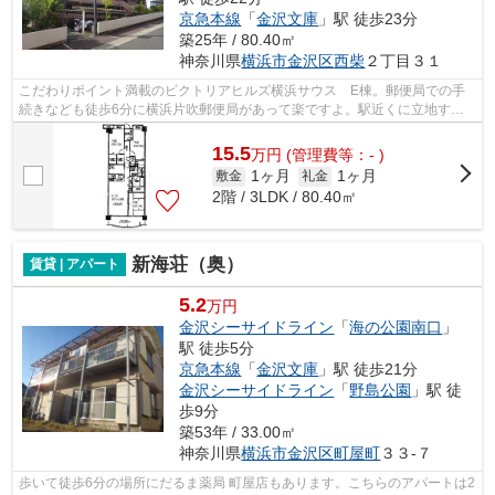
京急本線
「
金沢文庫
」駅 徒歩23分
築25年 / 80.40㎡
神奈川県
横浜市金沢区
西柴
２丁目３１
こだわりポイント満載のビクトリアヒルズ横浜サウス E棟。郵便局での手
続きなども徒歩6分に横浜片吹郵便局があって楽ですよ。駅近くに立地する
物件で、徒歩13分程でアクセスできます...
15.5
万
円
(管理費等：- )
1ヶ月
1ヶ月
敷金
礼金
2階 / 3LDK / 80.40㎡
新海荘（奥）
賃貸 | アパート
5.2
万円
金沢シーサイドライン
「
海の公園南口
」
駅 徒歩5分
京急本線
「
金沢文庫
」駅 徒歩21分
金沢シーサイドライン
「
野島公園
」駅 徒
歩9分
築53年 / 33.00㎡
神奈川県
横浜市金沢区
町屋町
３３-７
歩いて徒歩6分の場所にだるま薬局 町屋店もあります。こちらのアパートは2