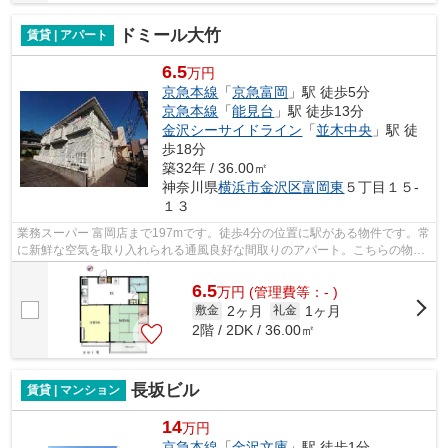
ドミール大竹
賃貸 | アパート
6.5
万円
京急本線
「
京急富岡
」駅 徒歩5分
京急本線
「
能見台
」駅 徒歩13分
金沢シーサイドライン
「
並木中央
」駅 徒
歩18分
築32年 / 36.00㎡
神奈川県
横浜市金沢区
富岡東
５丁目１５-
１３
業務スーパー 富岡店まで197mです。徒歩4分の位置に駅がある物件です。常
に新鮮な空気を取り入れられる通風良好な間取りのアパート。こちらの物件
はアパートです。物件のお問い合わせ...
6.5
万
円
(管理費等：- )
2ヶ月
1ヶ月
敷金
礼金
2階 / 2DK / 36.00㎡
長坂ビル
賃貸 | マンション
14
万円
京急本線
「
金沢文庫
」駅 徒歩1分