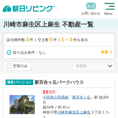
お問い合わせ
Menu
川崎市麻生区上麻生 不動産一覧
3
5
1～3
該当物件数
件
空き数
件
件を表示
変更
絞り込み条件：
なし
空室のみ
新百合ヶ丘パークハウス
賃貸 | マンション
23
万円
小田急小田原線
「
新百合ヶ丘
」駅 徒歩8
分
築34年 / 95.97㎡
神奈川県
川崎市麻生区
上麻生
３丁目１５-
１