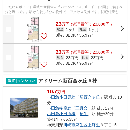
こだわりポイント満載の新百合ヶ丘パークハウス。山口白山公園まで徒歩6
分と近いです。駅から徒歩8分の物件で、アクセス良好です。防犯対策もバ
ッチリなマンションタイプの物件です。...
23
万
円
(管理費等：20,000円 )
1ヶ月
1ヶ月
敷金
礼金
3階 / 3LDK / 95.97㎡
23
万
円
(管理費等：20,000円 )
23万円
23万円
敷金
礼金
3階 / 3LDK / 95.97㎡
アドリーム新百合ヶ丘Ａ棟
賃貸 | マンション
10.7
万円
小田急小田原線
「
新百合ヶ丘
」駅 徒歩10
分
小田急多摩線
「
五月台
」駅 徒歩17分
小田急小田原線
「
柿生
」駅 徒歩20分
築41年 / 65.38㎡
神奈川県
川崎市麻生区
上麻生
３丁目15