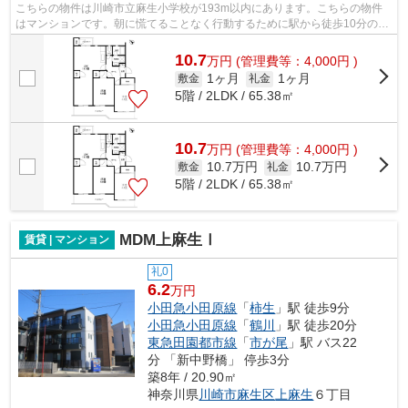
こちらの物件は川崎市立麻生小学校が193m以内にあります。こちらの物件
はマンションです。朝に慌てることなく行動するために駅から徒歩10分の駅
近物件はいかがでしょうか。周辺に駅が...
10.7
万
円
(管理費等：4,000円 )
1ヶ月
1ヶ月
敷金
礼金
5階 / 2LDK / 65.38㎡
10.7
万
円
(管理費等：4,000円 )
10.7万円
10.7万円
敷金
礼金
5階 / 2LDK / 65.38㎡
MDM上麻生Ⅰ
賃貸 | マンション
礼0
6.2
万円
小田急小田原線
「
柿生
」駅 徒歩9分
小田急小田原線
「
鶴川
」駅 徒歩20分
東急田園都市線
「
市が尾
」駅 バス22
分 「新中野橋」 停歩3分
築8年 / 20.90㎡
神奈川県
川崎市麻生区
上麻生
６丁目