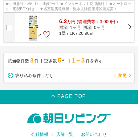
★小田急線「柿生駅」徒歩9分！ ★インターネット使用無料！ ★オートロッ
ク、宅配BOX付き！ ★浴室暖房乾燥機・温水洗浄便座等設備充実！
6.2
万
円
(管理費等：3,000円 )
1ヶ月
0ヶ月
敷金
礼金
1階 / 1K / 20.90㎡
3
5
1～3
該当物件数
件
空き数
件
件を表示
変更
絞り込み条件：
なし
PAGE TOP
会社情報
店舗一覧
お問い合わせ