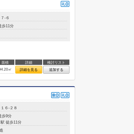
７-６
徒歩11分
面積
詳細
検討リスト
94.20㎡
詳細を見る
追加する
１６-２８
徒歩9分
駅 徒歩11分
造