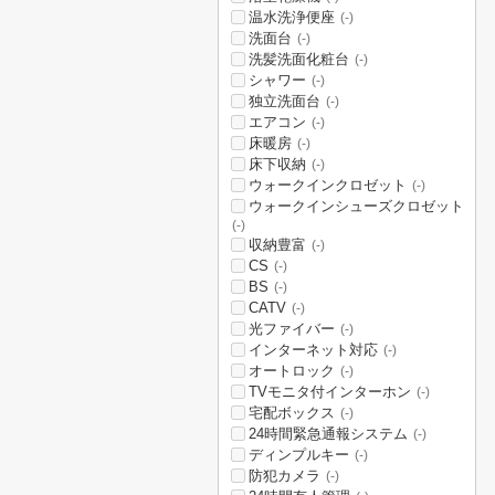
温水洗浄便座
(-)
洗面台
(-)
洗髪洗面化粧台
(-)
シャワー
(-)
独立洗面台
(-)
エアコン
(-)
床暖房
(-)
床下収納
(-)
ウォークインクロゼット
(-)
ウォークインシューズクロゼット
(-)
収納豊富
(-)
CS
(-)
BS
(-)
CATV
(-)
光ファイバー
(-)
インターネット対応
(-)
オートロック
(-)
TVモニタ付インターホン
(-)
宅配ボックス
(-)
24時間緊急通報システム
(-)
ディンプルキー
(-)
防犯カメラ
(-)