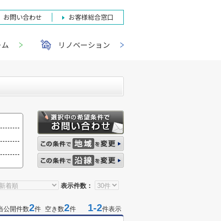
お問い合わせ
お客様総合窓口
ーム
リノベーション
表示件数：
2
2
1-2
当公開件数
件 空き数
件
件表示