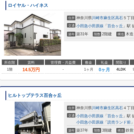
ロイヤル・ハイネス
神奈川県
川崎市麻生区
高石
５丁目
住所
交通
小田急小田原線
「
百合ヶ丘
」駅 
築31年
2階建
木造
築年
階数
構造
所在階
賃料
管理費・共益費
敷金
礼金
間取り
14.5
万円
0ヶ月
1階
-
1ヶ月
4LDK
ヒルトップテラス百合ヶ丘
神奈川県
川崎市麻生区
高石
４丁目
住所
交通
小田急小田原線
「
百合ヶ丘
」駅 
小田急小田原線
「
読売ランド前
」
築37年
3階建
鉄骨
築年
階数
構造