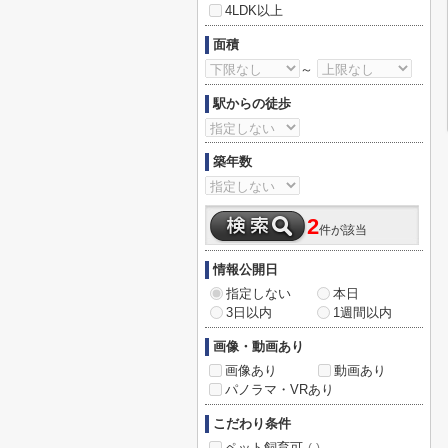
4LDK以上
面積
～
駅からの徒歩
築年数
2
件が該当
情報公開日
指定しない
本日
3日以内
1週間以内
画像・動画あり
画像あり
動画あり
パノラマ・VRあり
こだわり条件
ペット飼育可