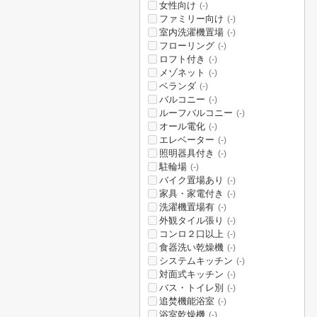
女性向け
(-)
ファミリー向け
(-)
室内洗濯機置場
(-)
フローリング
(-)
ロフト付き
(-)
メゾネット
(-)
ベランダ
(-)
バルコニー
(-)
ルーフバルコニー
(-)
オール電化
(-)
エレベーター
(-)
照明器具付き
(-)
駐輪場
(-)
バイク置場あり
(-)
家具・家電付き
(-)
洗濯機置場有
(-)
外観タイル張り
(-)
コンロ２口以上
(-)
食器洗い乾燥機
(-)
システムキッチン
(-)
対面式キッチン
(-)
バス・トイレ別
(-)
追焚機能浴室
(-)
浴室乾燥機
(-)