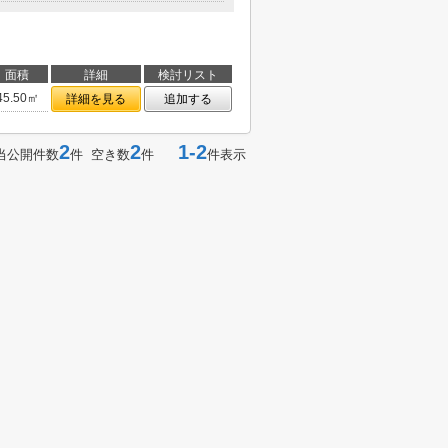
面積
詳細
検討リスト
45.50㎡
詳細を見る
追加する
2
2
1-2
当公開件数
件 空き数
件
件表示