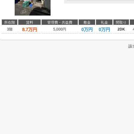
所在階
賃料
管理費・共益費
敷金
礼金
間取り
8.7
万円
0万円
0万円
3階
5,000円
2DK
該