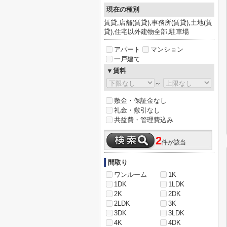
現在の種別
賃貸,店舗(賃貸),事務所(賃貸),土地(賃
貸),住宅以外建物全部,駐車場
アパート
マンション
一戸建て
▼賃料
～
敷金・保証金なし
礼金・敷引なし
共益費・管理費込み
2
件が該当
間取り
ワンルーム
1K
1DK
1LDK
2K
2DK
2LDK
3K
3DK
3LDK
4K
4DK