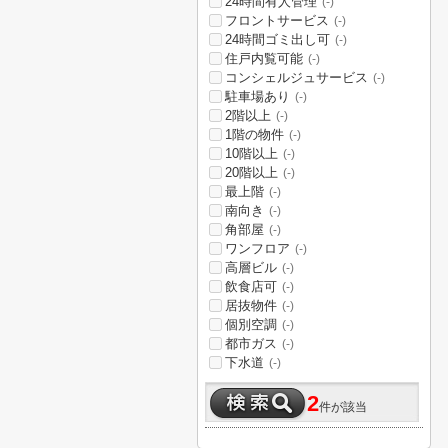
24時間有人管理
(-)
フロントサービス
(-)
24時間ゴミ出し可
(-)
住戸内覧可能
(-)
コンシェルジュサービス
(-)
駐車場あり
(-)
2階以上
(-)
1階の物件
(-)
10階以上
(-)
20階以上
(-)
最上階
(-)
南向き
(-)
角部屋
(-)
ワンフロア
(-)
高層ビル
(-)
飲食店可
(-)
居抜物件
(-)
個別空調
(-)
都市ガス
(-)
下水道
(-)
2
件が該当