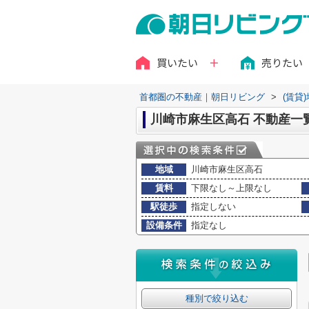
買いたい
売りたい
首都圏の不動産｜朝日リビング
>
(賃貸
川崎市麻生区高石 不動産一
地域
川崎市麻生区高石
賃料
下限なし～上限なし
駅徒歩
指定しない
設備条件
指定なし
種別で絞り込む