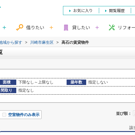
お気に入り
閲覧履歴
借りたい
貸したい
リフォ
)地域から探す
>
川崎市麻生区
>
高石の賃貸物件
覧
面積
下限なし～上限なし
築年数
指定しない
間取り
指定なし
並び順：
空室物件のみ表示
該