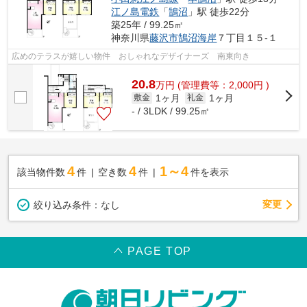
江ノ島電鉄
「
鵠沼
」駅 徒歩22分
築25年 / 99.25㎡
神奈川県
藤沢市
鵠沼海岸
７丁目１５-１
広めのテラスが嬉しい物件 おしゃれなデザイナーズ 南東向き
20.8
万
円
(管理費等：2,000円 )
1ヶ月
1ヶ月
敷金
礼金
- / 3LDK / 99.25㎡
4
4
1～4
該当物件数
件
空き数
件
件を表示
変更
絞り込み条件：
なし
PAGE TOP