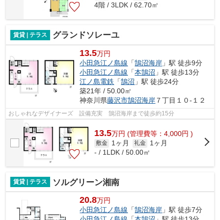
4階 / 3LDK / 62.70㎡
グランドソレーユ
賃貸 | テラス
13.5
万円
小田急江ノ島線
「
鵠沼海岸
」駅 徒歩9分
小田急江ノ島線
「
本鵠沼
」駅 徒歩13分
江ノ島電鉄
「
鵠沼
」駅 徒歩24分
築21年 / 50.00㎡
神奈川県
藤沢市
鵠沼海岸
７丁目１０-１２
おしゃれなデザイナーズ 設備充実 鵠沼海岸まで徒歩約15分
13.5
万
円
(管理費等：4,000円 )
1ヶ月
1ヶ月
敷金
礼金
- / 1LDK / 50.00㎡
ソルグリーン湘南
賃貸 | テラス
20.8
万円
小田急江ノ島線
「
鵠沼海岸
」駅 徒歩7分
小田急江ノ島線
「
本鵠沼
」駅 徒歩13分