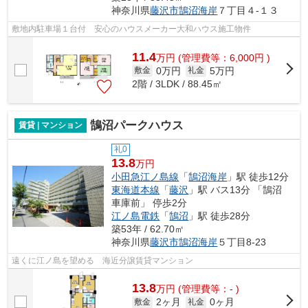
神奈川県
藤沢市
鵠沼海岸
７丁目４-１３
敷地内駐車場１台付 安心のハウスメーカー大和ハウス施工物件
11.4
万
円
(管理費等：6,000円 )
0万円
5万円
敷金
礼金
2階 / 3LDK / 88.45㎡
鵠沼パークハウス
賃貸 | マンション
礼0
13.8
万円
小田急江ノ島線
「
鵠沼海岸
」駅 徒歩12分
東海道本線
「
藤沢
」駅 バス13分 「鵠沼
車庫前」 停歩2分
江ノ島電鉄
「
鵠沼
」駅 徒歩28分
築53年 / 62.70㎡
神奈川県
藤沢市
鵠沼海岸
５丁目8-23
遠くに江ノ島を望める 海近分譲賃貸マンション
13.8
万
円
(管理費等：- )
2ヶ月
0ヶ月
敷金
礼金