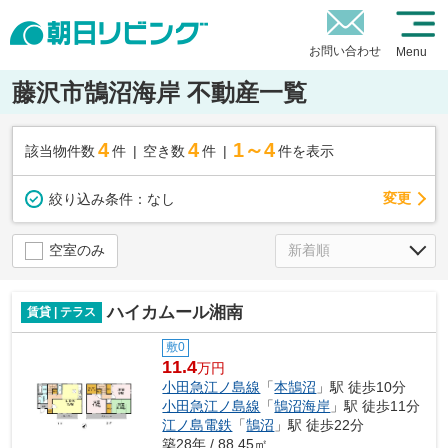
お問い合わせ
Menu
藤沢市鵠沼海岸 不動産一覧
4
4
1～4
該当物件数
件
空き数
件
件を表示
変更
絞り込み条件：
なし
空室のみ
ハイカムール湘南
賃貸 | テラス
敷0
11.4
万円
小田急江ノ島線
「
本鵠沼
」駅 徒歩10分
小田急江ノ島線
「
鵠沼海岸
」駅 徒歩11分
江ノ島電鉄
「
鵠沼
」駅 徒歩22分
築28年 / 88.45㎡