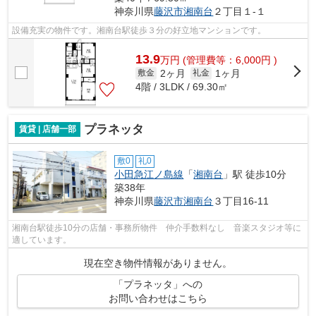
神奈川県
藤沢市
湘南台
２丁目１-１
設備充実の物件です。湘南台駅徒歩３分の好立地マンションです。
13.9
万
円
(管理費等：6,000円 )
2ヶ月
1ヶ月
敷金
礼金
4階 / 3LDK / 69.30㎡
プラネッタ
賃貸 | 店舗一部
敷0
礼0
小田急江ノ島線
「
湘南台
」駅 徒歩10分
築38年
神奈川県
藤沢市
湘南台
３丁目16-11
湘南台駅徒歩10分の店舗・事務所物件 仲介手数料なし 音楽スタジオ等に
適しています。
現在空き物件情報がありません。
「プラネッタ」への
お問い合わせはこちら