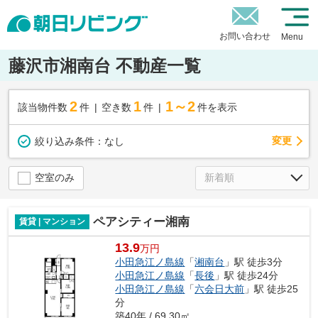
お問い合わせ
Menu
藤沢市湘南台 不動産一覧
2
1
1～2
該当物件数
件
空き数
件
件を表示
変更
絞り込み条件：
なし
空室のみ
ペアシティー湘南
賃貸 | マンション
13.9
万円
小田急江ノ島線
「
湘南台
」駅 徒歩3分
小田急江ノ島線
「
長後
」駅 徒歩24分
小田急江ノ島線
「
六会日大前
」駅 徒歩25
分
築40年 / 69.30㎡