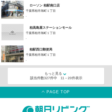
ローソン 柏駅南口店
千葉県柏市旭町１丁目
-
柏高島屋ステーションモール
千葉県柏市旭町１丁目
-
柏駅西口郵便局
千葉県柏市旭町１丁目
-
もっと見る
該当件数327件中
11
－
20
件表示
PAGE TOP