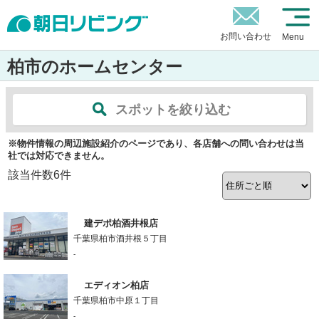
お問い合わせ
Menu
柏市のホームセンター
スポットを絞り込む
※物件情報の周辺施設紹介のページであり、各店舗への問い合わせは当
社では対応できません。
該当件数
6
件
建デポ柏酒井根店
千葉県柏市酒井根５丁目
-
エディオン柏店
千葉県柏市中原１丁目
-