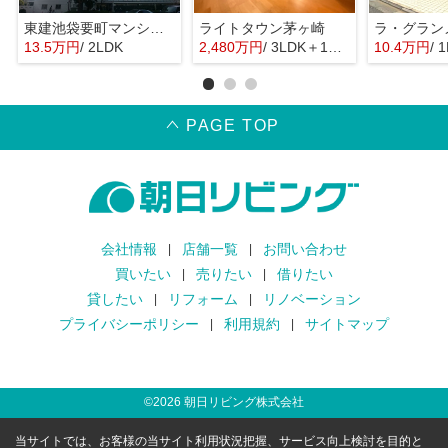
東建池袋要町マンション
ライトタウン茅ヶ崎
ラ・グラン
13.5万円
/ 2LDK
2,480万円
/ 3LDK＋1S(納戸)
10.4万円
/ 
PAGE TOP
会社情報
店舗一覧
お問い合わせ
買いたい
売りたい
借りたい
貸したい
リフォーム
リノベーション
プライバシーポリシー
利用規約
サイトマップ
©
2026
朝日リビング株式会社
当サイトでは、お客様の当サイト利用状況把握、サービス向上検討を目的と