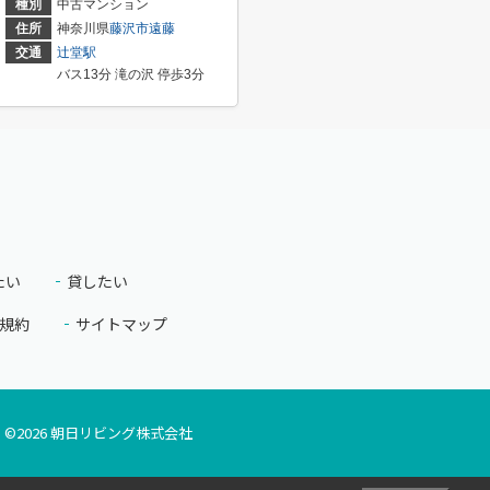
種別
中古マンション
住所
神奈川県
藤沢市
遠藤
交通
辻堂駅
バス13分 滝の沢 停歩3分
たい
貸したい
規約
サイトマップ
©
2026
朝日リビング株式会社