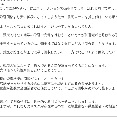
ね。
よって差押をされ、官公庁オークションで売られてしまう流れと同じですね
取引価格より安い値段になってしまうため、住宅ローンを貸し付けている銀
よりも安くなると考えればイメージしやすいかもしれません。
、競売ではなく通常の取引で売却を行おう、というのが任意売却と呼ばれる
主導権を握っているのは、売主様ではなく銀行などの「債権者」となります
、競売が始まる前までに早く回収したいし、一方でなるべく多く回収したい
、残債の額によって、購入できる金額が決まってくることになります。
売り払う可能性もあるということですし。
様の資産状況に問題がある、という点です。
滞納があったりする場合には慎重に手続きを進める必要があります。
動産を複数の金融業者が担保にしていて、そこから回収をめぐって昼ドラよ
言だけで判断せずに、具体的な取引状況をチェックしましょう。
ますが、それなりのリスクが存在するので、経験豊富な不動産業者への相談