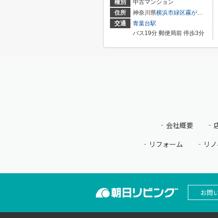
種別
中古マンション
住所
神奈川県
横浜市緑区
霧が丘
４丁目
交通
青葉台駅
バス19分 郵便局前 停歩3分
会社概要
リフォーム
リノ
お問