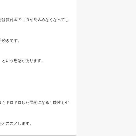
。
行は貸付金の回収が見込めなくなってし
手続きです。
。
、という思惑があります。
銀行も贅沢な
りもドロドロした展開になる可能性もゼ
をオススメします。