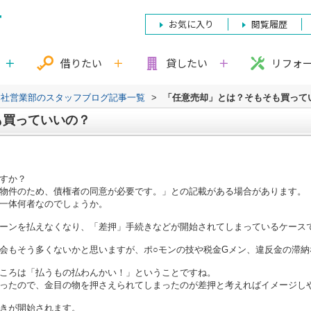
お気に入り
閲覧履歴
借りたい
貸したい
リフォ
本社営業部のスタッフブログ記事一覧
>
「任意売却」とは？そもそも買って
も買っていいの？
すか？
物件のため、債権者の同意が必要です。」との記載がある場合があります。
一体何者なのでしょうか。
ーンを払えなくなり、「差押」手続きなどが開始されてしまっているケース
会もそう多くないかと思いますが、
ポ○モンの技や税金Gメン、違反金の滞
ころは「払うもの払わんかい！」ということですね。
ったので、金目の物を押さえられてしまったのが差押と考えればイメージし
きが開始されます。