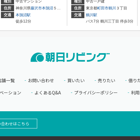
種別
中古マンション
種別
中古一戸建
1-7
住所
神奈川県
藤沢市
本鵠沼
５丁目
住所
東京都
町田市
鶴川
３丁目
交通
本鵠沼駅
交通
鶴川駅
徒歩12分
バス7分 鶴川三丁目 停歩3分
店舗一覧
お問い合わせ
買いたい
売りたい
借り
ベーション
よくあるQ&A
プライバシーポリシー
利用
い合わせはこちら