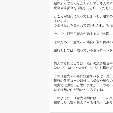
裁判所ってこんなこともしているんです
税金や違反金を滞納するとGメンたちに
ところが競売になってしまうと、通常の
まいます。
つまり足元を見られて買い叩かれ、相場
そこで、競売手続きが始まるまでの間に
そのため、任意売却の場合に取引価格の
銀行としては、残っている住宅ローンを
悩みですね。
購入する側としては、銀行の急ぎ度合や
急いでいるのであれば、なりふり構わず
この任意売却の際に注意すべきは、売主
銀行の住宅ローン以外にも借金や税金の
現実では少ないと思いますが、一つの不
ロでは無いのが怖いところですね。
このように、任意売却物件は
チラシの文
相場よりも安く購入できる可能性もあり