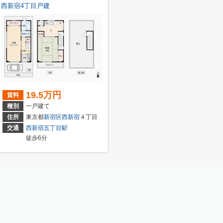
西新宿4丁目戸建
19.5万円
賃料
種別
一戸建て
川
２丁目
住所
東京都
新宿区
西新宿
４丁目
交通
西新宿五丁目駅
徒歩6分