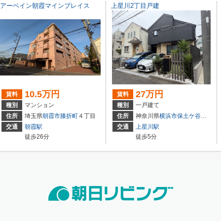
アーベイン朝霞マインプレイス
上星川2丁目戸建
10.5万円
27万円
賃料
賃料
種別
マンション
種別
一戸建て
住所
埼玉県
朝霞市
膝折町
４丁目
住所
神奈川県
横浜市保土ケ谷区
上星
交通
朝霞駅
交通
上星川駅
徒歩26分
徒歩5分