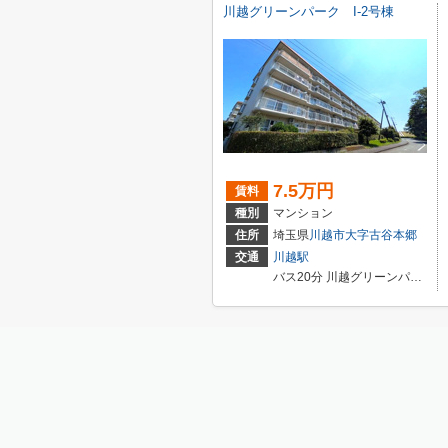
川越グリーンパーク I-2号棟
7.5万円
賃料
種別
マンション
住所
埼玉県
川越市
大字古谷本郷
交通
川越駅
バス20分 川越グリーンパーク 停歩6分