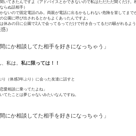
聞いてきたんですよ（アドバイスとかできないので私はただただ聞くだけ。
ならぬ話相手）
かないので固定電話のみ。両親が電話に出るかもしれない危険を冒してまで
の公園に呼び出されるとかもよくあったんですよ。
は休みの日に公園で2人で会ってるってだけで付き合ってるだの騒がれるよ
疑惑）
間にか相談してた相手を好きになっちゃう」
ん、私は。
私に限っては！！
ぶり（体感3年ぶり）に会った友達に話すと
恋愛相談に乗ってたよね」
いてたことは夢じゃないみたいなんですね。
間にか相談してた相手を好きになっちゃう」