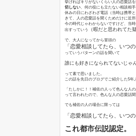
挙げればキリがないくらい人の恋愛話を
切しない
、何の役にも立たない相談相手
休みの日にわざわざ電話（当時は携帯と
きて、人の恋愛話を聞くためだけに近所
今の時代じゃわからないですけど、当時
（暇だと思われてた
出すっていう
で、大人になってから冒頭の
「恋愛相談してたら、いつの
っていうパターンの話を聞いて
誰にも好きになられてないじゃ
って素で思いました。
この話を先日のブログでご紹介した5年
「たしかに！！補佐の人って色んな人の
って言われたので、色んな人の恋愛話聞
でも補佐の人の場合に限っては
「恋愛相談してたら、いつの
これ都市伝説認定。