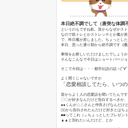
本日絶不調でして（唐突な体調
というのもですね私、昔からなぜかスト
なので筋トレとかストレッチとか魔が差
で、昨日魔が差しました。ちょっとした
本日、思った通り朝から絶不調です
（生
事情をお察しいただけましたでしょうか
そんなこんなで今日はショートバージョ
そこで今回は・・・都市伝説の話ヽ(ﾟ∀ﾟ 
よく聞くじゃないですか
「恋愛相談してたら、いつの
昔からよく人の恋愛話を聞いてたんです
〇〇が好きなんだけど告白するべきか、
●●くんが△△さんと仲良さげなんだけ
□□から告白されたんだけど好きとはち
■■ってこれ（←ちょっとしたプレゼン
▲▲と別れたいんだけど、とか