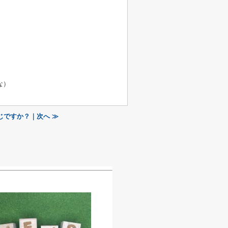
な）
じですか？｜次へ ≫