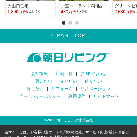
大山口住宅
小室ハイランドC街区
グリーンビ
1,890万円
/ 4LDK
480万円
/ 3DK
2,680万円
/
PAGE TOP
会社情報
店舗一覧
お問い合わせ
買いたい
売りたい
借りたい
貸したい
リフォーム
リノベーション
プライバシーポリシー
利用規約
サイトマップ
©
2026
朝日リビング株式会社
当サイトでは、お客様の当サイト利用状況把握、サービス向上検討を目的と