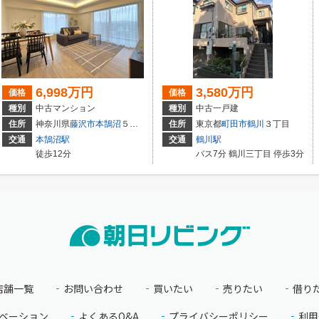
6,998万円
3,580万円
価格
価格
種別
中古マンション
種別
中古一戸建
1-7
住所
神奈川県
藤沢市
本鵠沼
５丁目
住所
東京都
町田市
鶴川
３丁目
交通
本鵠沼駅
交通
鶴川駅
徒歩12分
バス7分 鶴川三丁目 停歩3分
店舗一覧
お問い合わせ
買いたい
売りたい
借り
ベーション
よくあるQ&A
プライバシーポリシー
利用