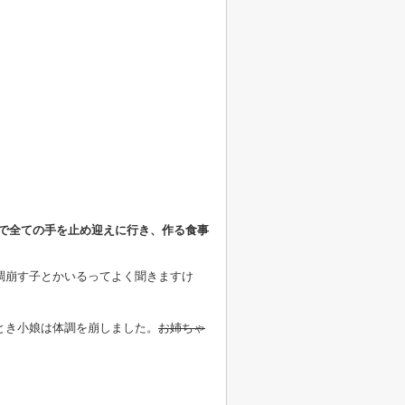
Eで全ての手を止め迎えに行き、作る食事
調崩す子とかいるってよく聞きますけ
とき小娘は体調を崩しました。
お姉ちゃ