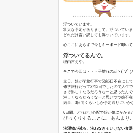
浮ついています。
壮大な予定がありまして、浮ついていま
どれだけ言い訳しても浮ついています。
心ここにあらずで今もキーボード叩いて
浮ついてるんで。
理由言えや。
そこで今回は・・・子離れの話ヽ(ﾟ∀ﾟ )
先日、娘が学校行事で5泊6日不在にし
修学旅行だって2泊3日でしたので人生
さぞ淋しくなるだろうなーと思ったんで
淋しくなるだろうなーと思いつつ娘不在
結果、3日間くらいしか予定通りにいか
6日間、どれだけ心配で娘が気にかかる
びっくりすることに、あんまり
洗濯物が減る、洗わなきゃいけない食器