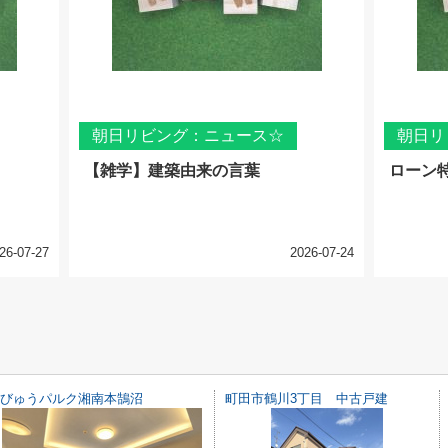
朝日リビング：ニュース☆
朝日リ
【雑学】建築由来の言葉
ローン
26-07-27
2026-07-24
びゅうパルク湘南本鵠沼
町田市鶴川3丁目 中古戸建