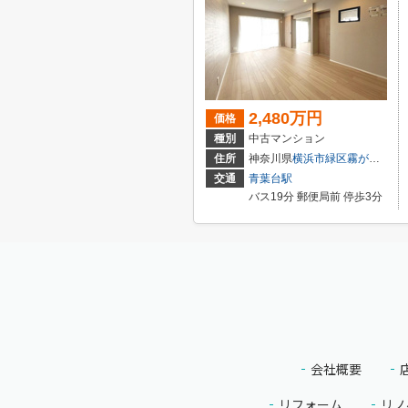
2,480万円
価格
種別
中古マンション
住所
神奈川県
横浜市緑区
霧が丘
４丁目
交通
青葉台駅
バス19分 郵便局前 停歩3分
会社概要
リフォーム
リノ