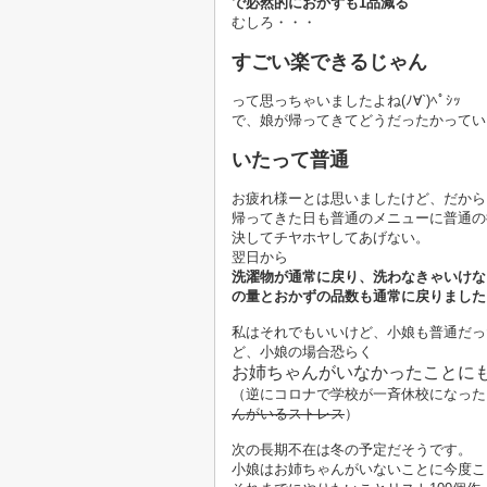
で必然的におかずも1品減る
むしろ・・・
すごい楽できるじゃん
って思っちゃいましたよね(ﾉ∀`)ﾍﾟｼｯ
で、娘が帰ってきてどうだったかってい
いたって普通
お疲れ様ーとは思いましたけど、だから
帰ってきた日も普通のメニューに普通の
決してチヤホヤしてあげない。
翌日から
洗濯物が通常に戻り、洗わなきゃいけな
の量とおかずの品数も通常に戻りました
私はそれでもいいけど、小娘も普通だっ
ど、小娘の場合恐らく
お姉ちゃんがいなかったことに
（逆にコロナで学校が一斉休校になった
んがいるストレス
）
次の長期不在は冬の予定だそうです。
小娘はお姉ちゃんがいないことに今度こ