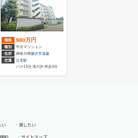
980万円
価格
種別
中古マンション
住所
神奈川県
藤沢市
遠藤
交通
辻堂駅
バス13分 滝の沢 停歩3分
たい
貸したい
規約
サイトマップ