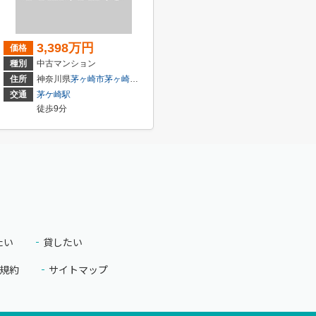
3,398万円
価格
種別
中古マンション
住所
神奈川県
茅ヶ崎市
茅ヶ崎
２丁目
交通
茅ケ崎駅
徒歩9分
たい
貸したい
規約
サイトマップ