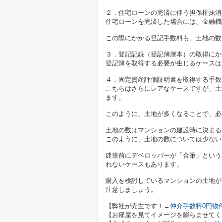
２．住宅ローンの完済に伴う担保権抹消
住宅ローンを完済した場合には、金融機
この際にかかる登記手数料も、土地の数×
３．登記記録（登記簿謄本）の取得にか
登記簿を取得する必要が生じるケースは
４．固定資産評価証明書を取得する手数
こちらはさらにレアなケースですが、土
ます。
このように、土地が多くなることで、必
土地の数はマンションの建設時に決まる
このように、土地の数については少ない
建築前にデベロッパーが「合筆」という
れないケースもあります。
購入を検討しているマンションの土地が
注意しましょう。
【弊社が売主です！→
仲介手数料0円物
【お部屋を見てイメージを膨らませてく