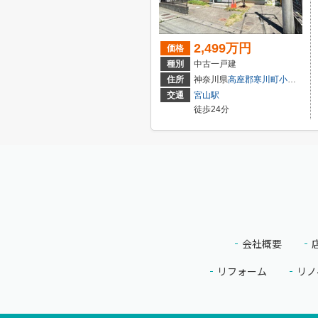
2,499万円
価格
種別
中古一戸建
住所
神奈川県
高座郡寒川町
小谷
２丁
交通
宮山駅
徒歩24分
会社概要
リフォーム
リノ