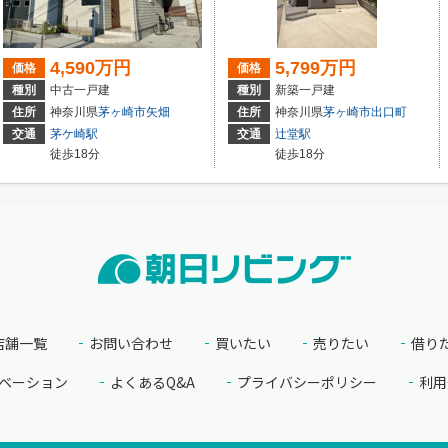
4,590万円
5,799万円
価格
価格
種別
中古一戸建
種別
新築一戸建
目
住所
神奈川県
茅ヶ崎市
矢畑
住所
神奈川県
茅ヶ崎市
出口町
交通
茅ケ崎駅
交通
辻堂駅
徒歩18分
徒歩18分
店舗一覧
お問い合わせ
買いたい
売りたい
借り
ベーション
よくあるQ&A
プライバシーポリシー
利用