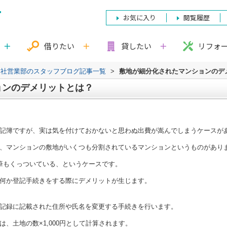
お気に入り
閲覧履歴
借りたい
貸したい
リフォ
本社営業部のスタッフブログ記事一覧
>
敷地が細分化されたマンションのデ
ョンのデメリットとは？
記簿ですが、実は気を付けておかないと思わぬ出費が嵩んでしまうケースが
、マンションの敷地がいくつも分割されているマンションというものがあり
筆もくっついている、というケースです。
何か登記手続きをする際にデメリットが生じます。
記録に記載された住所や氏名を変更する手続きを行います。
、土地の数×1,000円として計算されます。