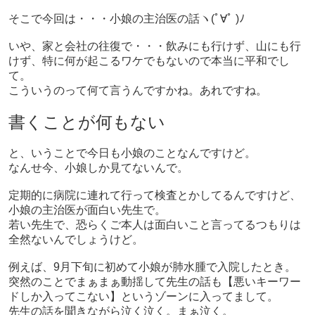
そこで今回は・・・小娘の主治医の話ヽ(ﾟ∀ﾟ )ﾉ
いや、家と会社の往復で・・・飲みにも行けず、山にも行
けず、特に何が起こるワケでもないので本当に平和でし
て。
こういうのって何て言うんですかね。あれですね。
書くことが何もない
と、いうことで今日も小娘のことなんですけど。
なんせ今、小娘しか見てないんで。
定期的に病院に連れて行って検査とかしてるんですけど、
小娘の主治医が面白い先生で。
若い先生で、恐らくご本人は面白いこと言ってるつもりは
全然ないんでしょうけど。
例えば、9月下旬に初めて小娘が肺水腫で入院したとき。
突然のことでまぁまぁ動揺して先生の話も【悪いキーワー
ドしか入ってこない】というゾーンに入ってまして。
先生の話を聞きながら泣く泣く。まぁ泣く。