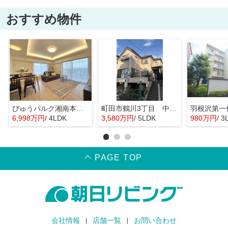
おすすめ物件
びゅうパルク湘南本鵠沼
町田市鶴川3丁目 中古戸建
羽根沢第一
6,998万円
/ 4LDK
3,580万円
/ 5LDK
980万円
/ 3
PAGE TOP
会社情報
店舗一覧
お問い合わせ