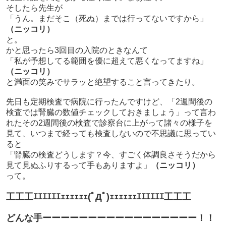
そしたら先生が
「うん。まだそこ（死ぬ）までは行ってないですから」
（ニッコリ）
と。
かと思ったら3回目の入院のときなんて
「私が予想してる範囲を優に超えて悪くなってますね」
（ニッコリ）
と満面の笑みでサラッと絶望すること言ってきたり。
先日も定期検査で病院に行ったんですけど、「2週間後の
検査では腎臓の数値チェックしておきましょう」って言わ
れたその2週間後の検査で診察台に上がって諸々の様子を
見て、いつまで経っても検査しないので不思議に思ってい
ると
「腎臓の検査どうします？今、すごく体調良さそうだから
見て見ぬふりするって手もありますよ」
（ニッコリ）
って。
工工工ｴｴｴｴｴｴｪｪｪｪｪｪ(ﾟДﾟ)ｪｪｪｪｪｪｴｴｴｴｴｴ工工工
どんな手ーーーーーーーーーーーーーーーーー！！