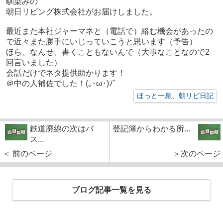
馴染みの
朝日リビング株式会社がお届けしました。
最近また本社ジャーマネと（電話で）絡む機会があったの
で近々また勝手にいじっていこうと思います（予告）
ほら、なんせ、書くこともないんで（大事なことなので2
回言いました）
会話だけでネタ提供助かります！
＠中の人補佐でした！(｡･ω･)ﾉﾞ
ほっと一息、朝リビ日記
鉄道廃線の次はバ
登記簿からわかる所...
ス...
＜ 前のページ
＞次のページ
ブログ記事一覧を見る