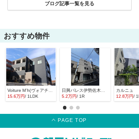
ブログ記事一覧を見る
おすすめ物件
Voiture M’h(ヴォアチュールエムス)
日興パレス伊勢佐木町北
カルニュ
15.6万円
/ 1LDK
5.2万円
/ 1R
12.8万円
/ 
PAGE TOP