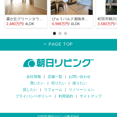
霧が丘グリーンタウン4丁目1街区
びゅうパルク湘南本鵠沼
2,480万円
/ 4LDK
6,998万円
/ 4LDK
3,580万円
/
PAGE TOP
会社情報
店舗一覧
お問い合わせ
買いたい
売りたい
借りたい
貸したい
リフォーム
リノベーション
プライバシーポリシー
利用規約
サイトマップ
©
2026
朝日リビング株式会社