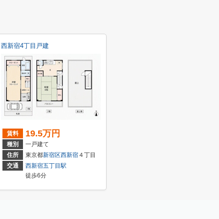
西新宿4丁目戸建
19.5万円
賃料
種別
一戸建て
川
２丁目
住所
東京都
新宿区
西新宿
４丁目
交通
西新宿五丁目駅
徒歩6分