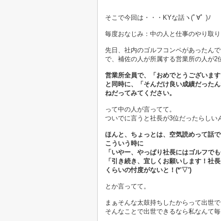
そこで今回は・・・KYな話ヽ(ﾟ∀ﾟ )ﾉ
毎度おなじみ：中の人と仕事のやり取り
先日、社内のゴルフコンペがあったんで
で、補佐の人が所属する営業所の人が2
営業所全員で、「おめでとうございます
と同時に、「そんだけ良い成績だったん
ねだってみてください。
って中の人が言ってて。
ついでに言うと社長が3位だったらしい
ほんと、ちょっとは、空気読めって話で
こういう時に
「いやー、やっぱり社長にはゴルフでも
「引き続き、宜しくお願いします！社長
くらいの忖度がないと！(*'▽')
とか言ってて。
まぁそんな太鼓持ちしたからって出世で
そんなことで出世できるなら私なんて毎