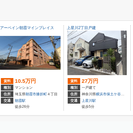
アーベイン朝霞マインプレイス
上星川2丁目戸建
10.5万円
27万円
賃料
賃料
種別
マンション
種別
一戸建て
住所
埼玉県
朝霞市
膝折町
４丁目
住所
神奈川県
横浜市保土ケ谷区
上星
交通
朝霞駅
交通
上星川駅
徒歩26分
徒歩5分