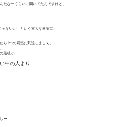
んだなーくらいに聞いてたんですけど、
じゃないか、という重大な事実に。
たら1つの疑惑に到達しまして。
。
の最後が
い中の人より
しー