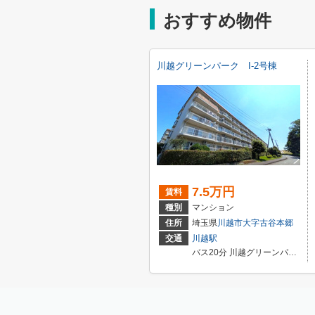
おすすめ物件
川越グリーンパーク I-2号棟
7.5万円
賃料
種別
マンション
住所
埼玉県
川越市
大字古谷本郷
交通
川越駅
バス20分 川越グリーンパーク 停歩6分