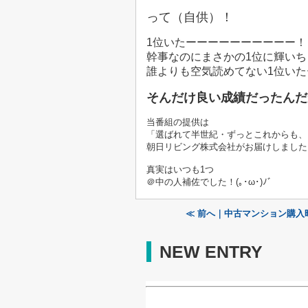
って（自供）！
1位いたーーーーーーーーーー！
幹事なのにまさかの1位に輝い
誰よりも空気読めてない1位い
そんだけ良い成績だったんだ
当番組の提供は
「選ばれて半世紀・ずっとこれからも、
朝日リビング株式会社がお届けしました
真実はいつも1つ
＠中の人補佐でした！(｡･ω･)ﾉﾞ
≪ 前へ｜中古マンション購入時
NEW ENTRY