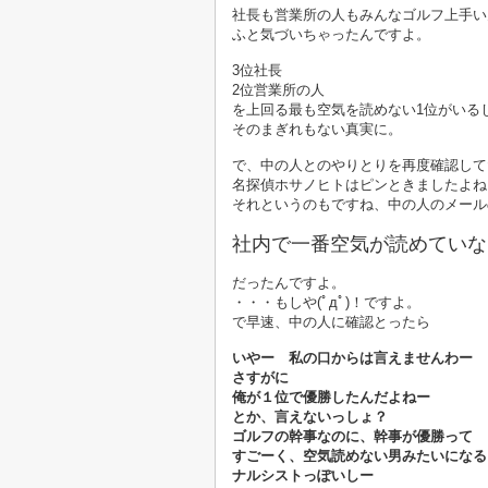
社長も営業所の人もみんなゴルフ上手い
ふと気づいちゃったんですよ。
3位社長
2位営業所の人
を上回る最も空気を読めない1位がいる
そのまぎれもない真実に。
で、中の人とのやりとりを再度確認して
名探偵ホサノヒトはピンときましたよね
それというのもですね、中の人のメール
社内で一番空気が読めていな
だったんですよ。
・・・もしや(ﾟдﾟ)！ですよ。
で早速、中の人に確認とったら
いやー 私の口からは言えませんわー
さすがに
俺が１位で優勝したんだよねー
とか、言えないっしょ？
ゴルフの幹事なのに、幹事が優勝って
すごーく、空気読めない男みたいになる
ナルシストっぽいしー