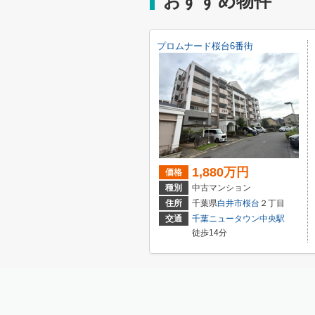
おすすめ物件
プロムナード桜台6番街
1,880万円
価格
種別
中古マンション
住所
千葉県
白井市
桜台
２丁目
交通
千葉ニュータウン中央駅
徒歩14分