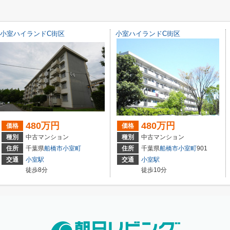
小室ハイランドC街区
小室ハイランドC街区
480万円
480万円
価格
価格
種別
中古マンション
種別
中古マンション
住所
千葉県
船橋市
小室町
住所
千葉県
船橋市
小室町
901
交通
小室駅
交通
小室駅
徒歩8分
徒歩10分