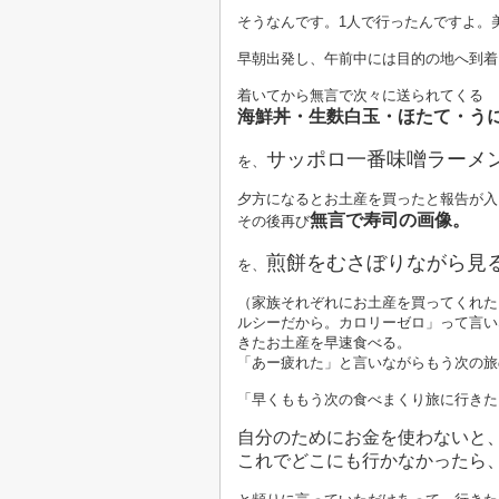
そうなんです。1人で行ったんですよ。
早朝出発し、午前中には目的の地へ到着
着いてから無言で次々に送られてくる
海鮮丼・生麩白玉・ほたて・う
サッポロ一番味噌ラーメ
を、
夕方になるとお土産を買ったと報告が入
無言で寿司の画像。
その後再び
煎餅をむさぼりながら見
を、
（家族それぞれにお土産を買ってくれた
ルシーだから。カロリーゼロ」って言い
きたお土産を早速食べる。
「あー疲れた」と言いながらもう次の旅
「早くももう次の食べまくり旅に行きた
自分のためにお金を使わないと
これでどこにも行かなかったら