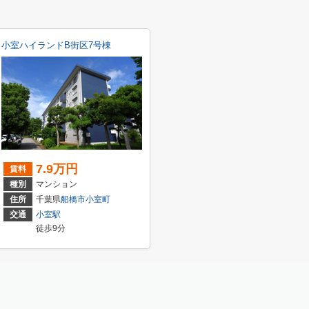
小室ハイランドB街区7号棟
7.9万円
賃料
種別
マンション
住所
千葉県
船橋市
小室町
交通
小室駅
徒歩9分