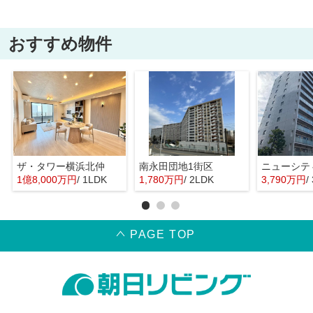
おすすめ物件
ザ・タワー横浜北仲
南永田団地1街区
1億8,000万円
/ 1LDK
1,780万円
/ 2LDK
3,790万円
/
PAGE TOP