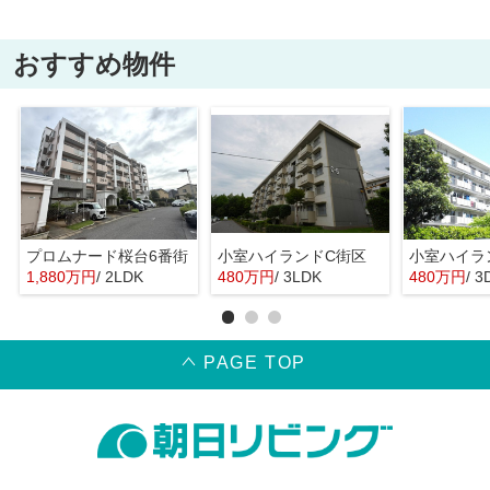
おすすめ物件
プロムナード桜台6番街
小室ハイランドC街区
小室ハイラ
1,880万円
/ 2LDK
480万円
/ 3LDK
480万円
/ 3
PAGE TOP