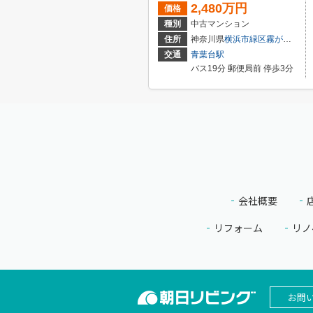
2,480万円
価格
種別
中古マンション
住所
神奈川県
横浜市緑区
霧が丘
４丁目
交通
青葉台駅
バス19分 郵便局前 停歩3分
会社概要
リフォーム
リノ
お問