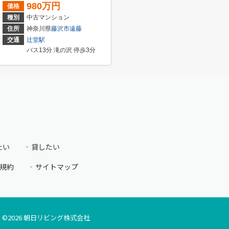
980万円
価格
種別
中古マンション
住所
神奈川県
藤沢市
遠藤
交通
辻堂駅
バス13分 滝の沢 停歩3分
たい
貸したい
規約
サイトマップ
©
2026
朝日リビング株式会社