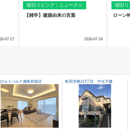
朝日リビング：ニュース☆
朝日リ
【雑学】建築由来の言葉
ローン
26-07-27
2026-07-24
びゅうパルク湘南本鵠沼
町田市鶴川3丁目 中古戸建