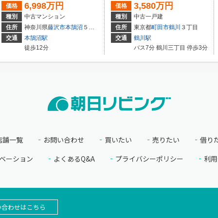
6,998万円
3,580万円
価格
価格
種別
中古マンション
種別
中古一戸建
1-7
住所
神奈川県
藤沢市
本鵠沼
５丁目
住所
東京都
町田市
鶴川
３丁目
交通
本鵠沼駅
交通
鶴川駅
徒歩12分
バス7分 鶴川三丁目 停歩3分
店舗一覧
お問い合わせ
買いたい
売りたい
借り
ベーション
よくあるQ&A
プライバシーポリシー
利用
い合わせはこちら