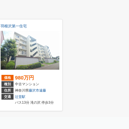
羽根沢第一住宅
980万円
価格
種別
中古マンション
住所
神奈川県
藤沢市
遠藤
交通
辻堂駅
バス13分 滝の沢 停歩3分