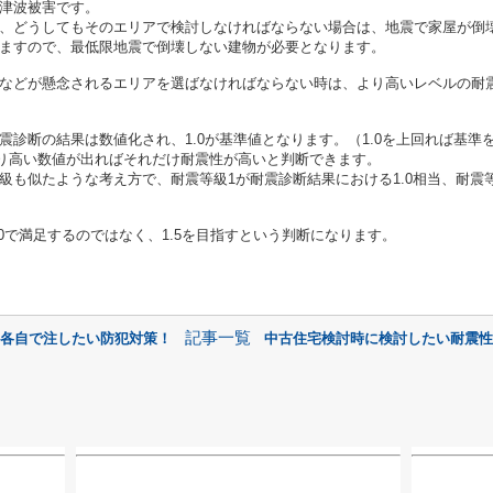
津波被害です。
、どうしてもそのエリアで検討しなければならない場合は、地震で家屋が倒
ますので、最低限地震で倒壊しない建物が必要となります。
などが懸念されるエリアを選ばなければならない時は、より高いレベルの耐
診断の結果は数値化され、1.0が基準値となります。（1.0を上回れば基準
5とより高い数値が出ればそれだけ耐震性が高いと判断できます。
も似たような考え方で、耐震等級1が耐震診断結果における1.0相当、耐震等級2
0で満足するのではなく、1.5を目指すという判断になります。
記事一覧
に各自で注したい防犯対策！
中古住宅検討時に検討したい耐震性