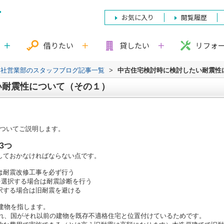
お気に入り
閲覧履歴
借りたい
貸したい
リフォ
本社営業部のスタッフブログ記事一覧
>
中古住宅検討時に検討したい耐震性
い耐震性について（その１）
ついてご説明します。
3つ
しておかなければならない点です。
は耐震改修工事を必ず行う
件を選択する場合は耐震診断を行う
択する場合は旧耐震を避ける
の建物を指します。
正され、国がそれ以前の建物を既存不適格住宅と位置付けているためです。