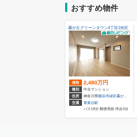
おすすめ物件
霧が丘グリーンタウン4丁目1街区
2,480万円
価格
種別
中古マンション
住所
神奈川県
横浜市緑区
霧が丘
４丁目
交通
青葉台駅
バス19分 郵便局前 停歩3分