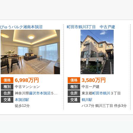
びゅうパルク湘南本鵠沼
町田市鶴川3丁目 中古戸建
6,998万円
3,580万円
価格
価格
種別
中古マンション
種別
中古一戸建
1-7
住所
神奈川県
藤沢市
本鵠沼
５丁目
住所
東京都
町田市
鶴川
３丁目
交通
本鵠沼駅
交通
鶴川駅
徒歩12分
バス7分 鶴川三丁目 停歩3分