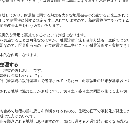
的な費用で実施できる（とは言え旧耐震は高額になります）木造戸建てで旧
り返しており、耐震性に関する規定も大きな地震被害が発生すると改正され
踏まえて耐震性に関する規定が改正されていますので、新耐震物件であっても2
耐震改修工事を行う必要があります。
現実的な費用で実施できるかという判断になります。
を実施することは可能なのですが、耐震診断方法も改修方法も一般的ではな
題なので、区分所有者の一存で耐震改修工事どころか耐震診断すら実施でき
本的な内容になります。
を整理する
「地盤の善し悪し」です。
建物は倒壊しやすいです。
計（新築時の設計基準）で考慮されているため、耐震診断の結果が基準以上
される地域は避けた方が無難ですし、切り土・盛り土の問題を抱える山を切
も含めて地盤の善し悪しを判断されるものの、住宅の直下で液状化が発生し
避けた方が良いです。
化が懸念される地域もありますので、気にし過ぎると選択肢が狭くなる恐れ