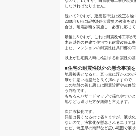
なので、1ですが、耐震改修工事が現実
しなければなりません。
続いて2ですが、建築基準法は改正を繰
2000年6月に阪神淡路大震災の教訓を
合は、耐震診断を実施し、必要に応じて
最後に3ですが、これは耐震改修工事が
木造以外の戸建て住宅でも耐震改修工事
また、マンションの耐震性は共用部の問
以上が住宅購入時に検討する耐震性の基
■住宅の耐震性以外の懸念事項
地震被害となると、真っ先に浮かぶのが
確かに悪い地盤だと良く揺れますので、
この地盤の善し悪しは耐震診断や改修設
う判断です。
もちろんハザードマップで揺れやすいと
地なども避けた方が無難と言えます。
次に液状化です。
詳細は長くなるので省きますが、液状化
ないので、液状化が懸念されるエリアは
ただ、埼玉県の南部など広い範囲で液状