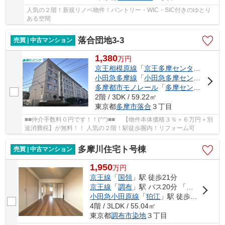
人気の２階！新規リノベ物件！パントリー・WIC・SIC付きのゆとり
ある空間
落合団地3-3
売買 | 中古マンション
1,380
万
円
京王相模原線
「
京王多摩センター
」駅 徒
小田急多摩線
「
小田急多摩センター
」駅 
多摩都市モノレール
「
多摩センター
」駅 
2階 / 3DK / 59.22㎡
東京都
多摩市
落合
３丁目
■■仲介手数料０円です！！(^^)■■ 【物件本体価格３％＋６万円＋別
途消費税】が無料！！ 人気の２階！駅徒歩圏内！リフォーム可
多摩川住宅ト号棟
売買 | 中古マンション
1,950
万
円
京王線
「
国領
」駅 徒歩21分
京王線
「
調布
」駅 バス20分 「多摩川住宅中央」 停歩2分
小田急小田原線
「
狛江
」駅 徒歩26分
4階 / 3LDK / 55.04㎡
東京都
調布市
染地
３丁目