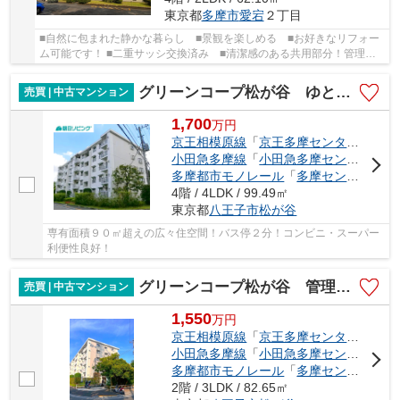
東京都
多摩市
愛宕
２丁目
■自然に包まれた静かな暮らし ■景観を楽しめる ■お好きなリフォー
ム可能です！ ■二重サッシ交換済み ■清潔感のある共用部分！管理も
行き届いています！
グリーンコープ松が谷 ゆとりある住空間と生活利便性が魅力！
売買 | 中古マンション
1,700
万
円
京王相模原線
「
京王多摩センター
」駅 徒
小田急多摩線
「
小田急多摩センター
」駅
多摩都市モノレール
「
多摩センター
」駅
4階 / 4LDK / 99.49㎡
東京都
八王子市
松が谷
専有面積９０㎡超えの広々住空間！バス停２分！コンビニ・スーパー
利便性良好！
グリーンコープ松が谷 管理体制良好！自然を享受できる住環境！
売買 | 中古マンション
1,550
万
円
京王相模原線
「
京王多摩センター
」駅 徒
小田急多摩線
「
小田急多摩センター
」駅
多摩都市モノレール
「
多摩センター
」駅
2階 / 3LDK / 82.65㎡