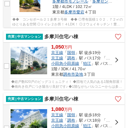
多摩都市モノレール
「
多摩センター
」駅 
1階 / 4LDK / 102.72㎡
東京都
多摩市
愛宕
４丁目
◆◆ コンセボール２１多摩３号棟 ◆◆ ◎専有面積１０２．７２㎡の
ゆとりある空間 ◎トイレ２か所！４LDK！ ◎２ウェイキッチン！豊か
な動線でストレス軽減！
多摩川住宅ハ棟
売買 | 中古マンション
1,050
万
円
京王線
「
国領
」駅 徒歩19分
京王線
「
調布
」駅 バス17分 「交番西」 停歩2分
小田急小田原線
「
狛江
」駅 バス11分 「多摩川住宅中央」 停歩3分
1階 / 3DK / 41.70㎡
東京都
調布市
染地
３丁目
◆総戸数820戸のビッグコミュニティ！ ◆団地で人気のある1階角部屋！
◆南向き住戸につき陽当り良好です♪ ◆1階ながらバルコニーからは多摩
川住宅の緑溢れる景観が望めます ◆室内収納が豊...
多摩川住宅ハ棟
売買 | 中古マンション
1,080
万
円
京王線
「
国領
」駅 徒歩18分
京王線
「
調布
」駅 バス18分 「公園前」 停歩2分
小田急小田原線
「
狛江
」駅 バス11分 「多摩川住宅中央」 停歩4分