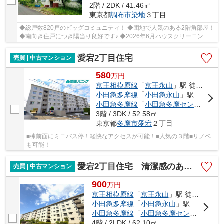
2階 / 2DK / 41.46㎡
東京都
調布市
染地
３丁目
◆総戸数820戸のビッグコミュニティ！ ◆団地で人気のある2階角部屋！
◆南向き住戸につき陽当り良好です♪ ◆2026年6月ハウスクリーニング
実施済！ ◆南面棟との距離が広く開放感のある眺望...
愛宕2丁目住宅
売買 | 中古マンション
580
万
円
京王相模原線
「
京王永山
」駅 徒歩20分
小田急多摩線
「
小田急永山
」駅 徒歩20分
小田急多摩線
「
小田急多摩センター
」駅
3階 / 3DK / 52.58㎡
東京都
多摩市
愛宕
２丁目
■棟前面にミニバス停！軽快なアクセスが可能！■人気の３階■リノベ
も可能！
愛宕2丁目住宅 清潔感のある共用部分！管理体制良好！
売買 | 中古マンション
900
万
円
京王相模原線
「
京王永山
」駅 徒歩17分
小田急多摩線
「
小田急永山
」駅 バス10分 「児童公園前（多摩市）」 停歩2分
小田急多摩線
「
小田急多摩センター
」駅 
4階 / 2LDK / 62.10㎡