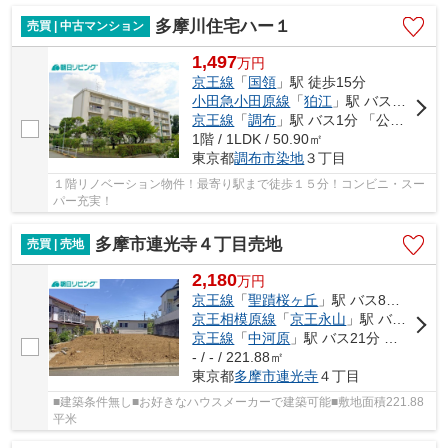
多摩川住宅ハー１
売買 | 中古マンション
1,497
万
円
京王線
「
国領
」駅 徒歩15分
小田急小田原線
「
狛江
」駅 バス11分 「多摩川住宅中央」 停歩5分
京王線
「
調布
」駅 バス1分 「公園前（調布市）」 停歩15分
1階 / 1LDK / 50.90㎡
東京都
調布市
染地
３丁目
１階リノベーション物件！最寄り駅まで徒歩１５分！コンビニ・スー
パー充実！
多摩市連光寺４丁目売地
売買 | 売地
2,180
万
円
京王線
「
聖蹟桜ヶ丘
」駅 バス8分 「桜ヶ丘Ｃ．Ｃ」 停歩2分
京王相模原線
「
京王永山
」駅 バス15分 「桜ヶ丘Ｃ．Ｃ」 停歩2分
京王線
「
中河原
」駅 バス21分 「桜ヶ丘Ｃ．Ｃ」 停歩2分
- / - / 221.88㎡
東京都
多摩市
連光寺
４丁目
■建築条件無し■お好きなハウスメーカーで建築可能■敷地面積221.88
平米