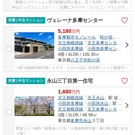
〇新規リノベーション済で綺麗な55㎡超え、広々3LDK！ 〇緑豊かで閑
静なビッグコミュニティ！ 〇近隣にスーパー・コンビニ・ドラッグスト
ア・郵便局などがあり、住環境良好！ 〇南向き...
ヴェレーナ多摩センター
売買 | 中古マンション
5,180
万
円
多摩都市モノレール
「
松が谷
」駅 徒歩9分
京王相模原線
「
京王多摩センター
」駅 徒
小田急多摩線
「
小田急多摩センター
」駅
4階 / 4LDK / 105.30㎡
東京都
八王子市
松が谷
４駅３路線利用可能！１０５．３０㎡の広い住空間！ペット飼育可！
永山三丁目第一住宅
売買 | 中古マンション
1,680
万
円
京王相模原線
「
京王永山
」駅 徒歩10分
小田急多摩線
「
小田急永山
」駅 徒歩10分
京王相模原線
「
京王多摩センター
」駅 
1階 / 2LDK / 48.98㎡
東京都
多摩市
永山
３丁目
新規リノベ物件！駅徒歩１０分！２路線利用可能！伸び伸び過ごせる
１階！