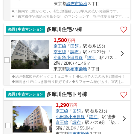
東京都
調布市
染地
３丁目
■ハ棟内では数が少ない、登記簿面積53.88平米の広いお部屋です。
■「東京都住宅供給公社旧分譲」のマンションで、管理体制良好です。 ■
人気の1階物件 ■南向き ■スーパー、コンビニ、小...
多摩川住宅ハ棟
売買 | 中古マンション
1,580
万
円
京王線
「
国領
」駅 徒歩15分
京王線
「
調布
」駅 バス21分 「調布第三中学校」 停歩5分
小田急小田原線
「
狛江
」駅 バス11分 「多摩川住宅中央」 停歩8分
2階 / 2DK / 41.46㎡
東京都
調布市
染地
３丁目
◆総戸数820戸のビッグコミュニティ！ ◆団地で人気のある2階部分！
◆南向き住戸につき陽当り良好です♪ ◆リフォーム歴があり、室内お綺
麗です♪ ◆バルコニー収納もあり充実した収納設備！...
多摩川住宅ト号棟
売買 | 中古マンション
1,290
万
円
京王線
「
国領
」駅 徒歩21分
小田急小田原線
「
狛江
」駅 徒歩23分
京王線
「
調布
」駅 バス9分 「染地通り」 停歩2分
5階 / 2LDK / 55.04㎡
東京都
調布市
染地
３丁目