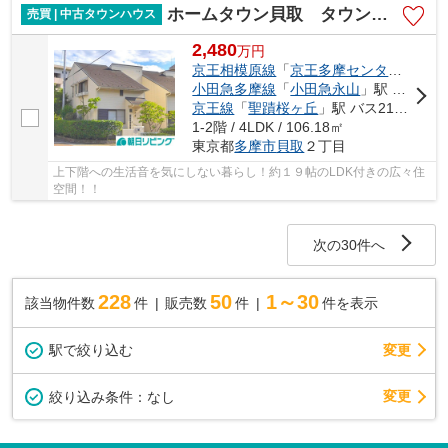
ホームタウン貝取 タウンハウスならではの魅力が詰まった物件
売買 | 中古タウンハウス
2,480
万
円
京王相模原線
「
京王多摩センター
」駅 
小田急多摩線
「
小田急永山
」駅 バス14分 「貝取２丁目」 停歩1分
京王線
「
聖蹟桜ヶ丘
」駅 バス21分 「貝取２丁目」 停歩1分
1-2階 / 4LDK / 106.18㎡
東京都
多摩市
貝取
２丁目
上下階への生活音を気にしない暮らし！約１９帖のLDK付きの広々住
空間！！
次の30件へ
228
50
1～30
該当物件数
件
販売数
件
件を表示
駅で絞り込む
変更
変更
絞り込み条件：
なし