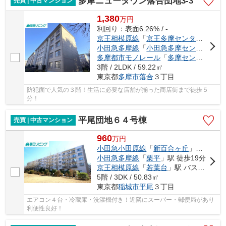
多摩ニュータウン落合団地3-3
売買 | 中古マンション
1,380
万
円
利回り：表面6.26% / -
京王相模原線
「
京王多摩センター
」駅 徒
小田急多摩線
「
小田急多摩センター
」駅
多摩都市モノレール
「
多摩センター
」駅
3階 / 2LDK / 59.22㎡
東京都
多摩市
落合
３丁目
防犯面で人気の３階！生活に必要な店舗が揃った商店街まで徒歩５
分！
平尾団地６４号棟
売買 | 中古マンション
960
万
円
小田急小田原線
「
新百合ヶ丘
」駅 バス12分 「平尾団地」 停歩4分
小田急多摩線
「
栗平
」駅 徒歩19分
京王相模原線
「
若葉台
」駅 バス19分 「台原（東京都）」 停歩7分
5階 / 3DK / 50.83㎡
東京都
稲城市
平尾
３丁目
エアコン４台・冷蔵庫・洗濯機付き！近隣にスーパー・郵便局があり
利便性良好！