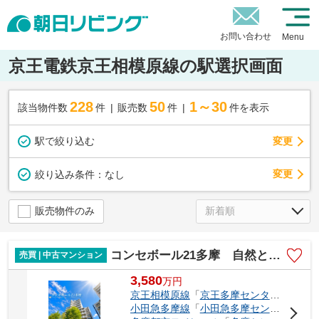
お問い合わせ
Menu
京王電鉄京王相模原線の駅選択画面
228
50
1～30
該当物件数
件
販売数
件
件を表示
駅で絞り込む
変更
変更
絞り込み条件：
なし
販売物件のみ
コンセボール21多摩 自然と融合した伸びやかな住まい
売買 | 中古マンション
3,580
万
円
京王相模原線
「
京王多摩センター
」駅 徒
小田急多摩線
「
小田急多摩センター
」駅 