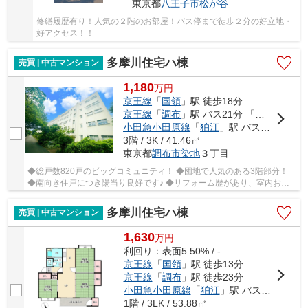
東京都
八王子市
松が谷
修繕履歴有り！人気の２階のお部屋！バス停まで徒歩２分の好立地・
好アクセス！！
多摩川住宅ハ棟
売買 | 中古マンション
1,180
万
円
京王線
「
国領
」駅 徒歩18分
京王線
「
調布
」駅 バス21分 「調布第三中学校」 停歩3分
小田急小田原線
「
狛江
」駅 バス11分 「多摩川住宅中央」 停歩5分
3階 / 3K / 41.46㎡
東京都
調布市
染地
３丁目
◆総戸数820戸のビッグコミュニティ！ ◆団地で人気のある3階部分！
◆南向き住戸につき陽当り良好です♪ ◆リフォーム歴があり、室内お綺
麗です♪ ◆押入れが4か所、バルコニー収納もあり充...
多摩川住宅ハ棟
売買 | 中古マンション
1,630
万
円
利回り：表面5.50% / -
京王線
「
国領
」駅 徒歩13分
京王線
「
調布
」駅 徒歩23分
小田急小田原線
「
狛江
」駅 バス11分 「多摩川住宅中央」 停歩8分
1階 / 3LK / 53.88㎡