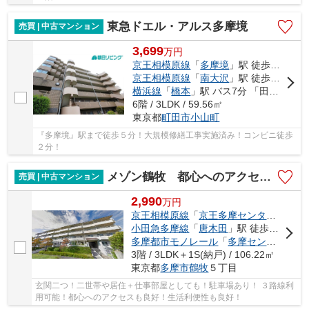
東急ドエル・アルス多摩境
売買 | 中古マンション
3,699
万
円
京王相模原線
「
多摩境
」駅 徒歩5分
京王相模原線
「
南大沢
」駅 徒歩26分
横浜線
「
橋本
」駅 バス7分 「田端（町田市）」 停歩5分
6階 / 3LDK / 59.56㎡
東京都
町田市
小山町
『多摩境』駅まで徒歩５分！大規模修繕工事実施済み！コンビニ徒歩
２分！
メゾン鶴牧 都心へのアクセス良好！３路線利用可能！
売買 | 中古マンション
2,990
万
円
京王相模原線
「
京王多摩センター
」駅 徒
小田急多摩線
「
唐木田
」駅 徒歩17分
多摩都市モノレール
「
多摩センター
」駅
3階 / 3LDK＋1S(納戸) / 106.22㎡
東京都
多摩市
鶴牧
５丁目
玄関二つ！二世帯や居住＋仕事部屋としても！駐車場あり！ ３路線利
用可能！都心へのアクセスも良好！生活利便性も良好！