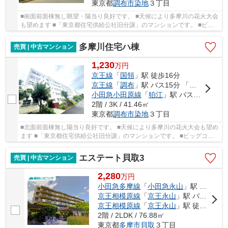
東京都
調布市
染地
３丁目
■南面前面棟無し眺望・陽当り良好です。 ■天候により多摩川の花火大会
も望めます ■「東京都住宅供給公社旧分譲」のマンションです。 ■ビッ
グコミュニティのハ棟全体で820世帯 ■スーパ...
多摩川住宅ハ棟
売買 | 中古マンション
1,230
万
円
京王線
「
国領
」駅 徒歩16分
京王線
「
調布
」駅 バス15分 「公園前」 停歩1分
小田急小田原線
「
狛江
」駅 バス10分 「多摩川住宅中央」 停歩5分
2階 / 3K / 41.46㎡
東京都
調布市
染地
３丁目
■北面前面棟無し陽当り良好です。 ■天候により多摩川の花火大会も望め
ます ■「東京都住宅供給公社旧分譲」のマンションです。 ■ビッグコミ
ュニティのハ棟全体で820世帯 ■スーパー、小...
エステート貝取3
売買 | 中古マンション
2,280
万
円
小田急多摩線
「
小田急永山
」駅 バス11分 「南瓜生」 停歩2分
京王相模原線
「
京王永山
」駅 バス11分 「南瓜生」 停歩2分
京王相模原線
「
京王永山
」駅 徒歩33分
2階 / 2LDK / 76.88㎡
東京都
多摩市
貝取
３丁目