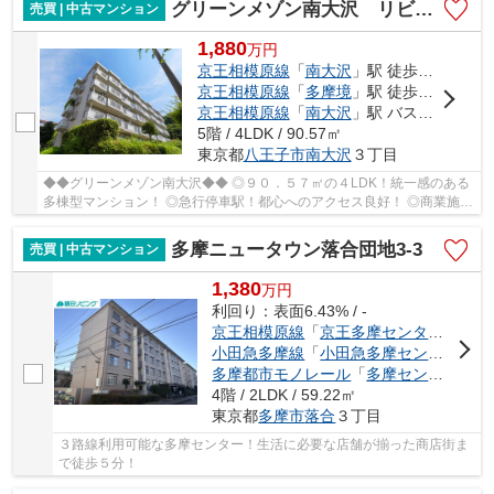
グリーンメゾン南大沢 リビングを中心にした団らん設計！
売買 | 中古マンション
1,880
万
円
京王相模原線
「
南大沢
」駅 徒歩15分
京王相模原線
「
多摩境
」駅 徒歩23分
京王相模原線
「
南大沢
」駅 バス5分 「南大沢団地」 停歩2分
5階 / 4LDK / 90.57㎡
東京都
八王子市
南大沢
３丁目
◆◆グリーンメゾン南大沢◆◆ ◎９０．５７㎡の４LDK！統一感のある
多棟型マンション！ ◎急行停車駅！都心へのアクセス良好！ ◎商業施設
が充実した『南大沢』エリア！ ◎遊歩道！小さなお子...
多摩ニュータウン落合団地3-3
売買 | 中古マンション
1,380
万
円
利回り：表面6.43% / -
京王相模原線
「
京王多摩センター
」駅 徒
小田急多摩線
「
小田急多摩センター
」駅
多摩都市モノレール
「
多摩センター
」駅
4階 / 2LDK / 59.22㎡
東京都
多摩市
落合
３丁目
３路線利用可能な多摩センター！生活に必要な店舗が揃った商店街ま
で徒歩５分！