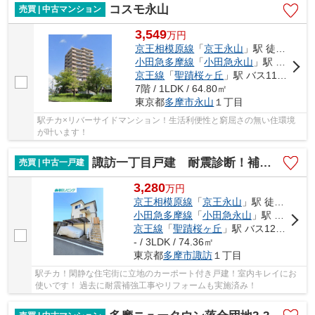
コスモ永山
売買 | 中古マンション
3,549
万
円
京王相模原線
「
京王永山
」駅 徒歩9分
小田急多摩線
「
小田急永山
」駅 徒歩9分
京王線
「
聖蹟桜ヶ丘
」駅 バス11分 「消防署前（多摩市）」 停歩9分
7階 / 1LDK / 64.80㎡
東京都
多摩市
永山
１丁目
駅チカ×リバーサイドマンション！生活利便性と窮屈さの無い住環境
が叶います！
諏訪一丁目戸建 耐震診断！補強工事実施！室内キレイ！
売買 | 中古一戸建
3,280
万
円
京王相模原線
「
京王永山
」駅 徒歩9分
小田急多摩線
「
小田急永山
」駅 徒歩9分
京王線
「
聖蹟桜ヶ丘
」駅 バス12分 「諏訪神社（多摩市）」 停歩7分
- / 3LDK / 74.36㎡
東京都
多摩市
諏訪
１丁目
駅チカ！閑静な住宅街に立地のカーポート付き戸建！室内キレイにお
使いです！ 過去に耐震補強工事やリフォームも実施済み！