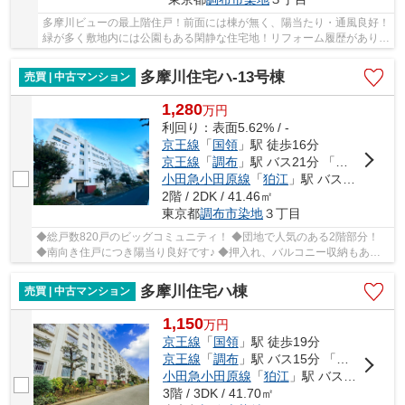
多摩川ビューの最上階住戸！前面には棟が無く、陽当たり・通風良好！
緑が多く敷地内には公園もある閑静な住宅地！リフォーム履歴がありま
す♪
多摩川住宅ハ-13号棟
売買 | 中古マンション
1,280
万
円
利回り：表面5.62% / -
京王線
「
国領
」駅 徒歩16分
京王線
「
調布
」駅 バス21分 「調布第三中学校」 停歩3分
小田急小田原線
「
狛江
」駅 バス11分 「多摩川住宅中央」 停歩5分
2階 / 2DK / 41.46㎡
東京都
調布市
染地
３丁目
◆総戸数820戸のビッグコミュニティ！ ◆団地で人気のある2階部分！
◆南向き住戸につき陽当り良好です♪ ◆押入れ、バルコニー収納もあり
充実した収納設備！ ◆コープや郵便局、コンビニ徒...
多摩川住宅ハ棟
売買 | 中古マンション
1,150
万
円
京王線
「
国領
」駅 徒歩19分
京王線
「
調布
」駅 バス15分 「多摩川住宅中央」 停歩2分
小田急小田原線
「
狛江
」駅 バス10分 「多摩川住宅中央」 停歩2分
3階 / 3DK / 41.70㎡