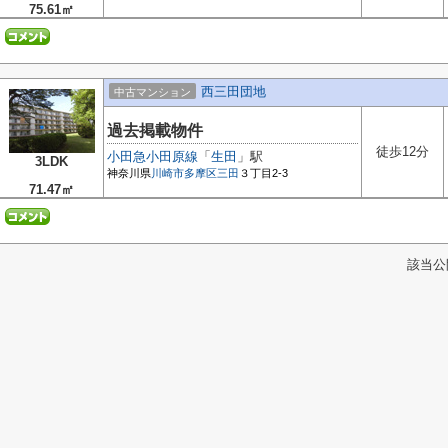
75.61㎡
西三田団地
中古マンション
過去掲載物件
徒歩12分
小田急小田原線
「
生田
」駅
3LDK
神奈川県
川崎市多摩区
三田
３丁目2-3
71.47㎡
該当公