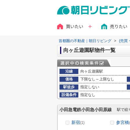
買いたい
売りたい
首都圏の不動産｜朝日リビング
>
(売買
向ヶ丘遊園駅物件一覧
沿線
向ヶ丘遊園駅
価格
下限なし～上限なし
駅徒歩
指定しない
設備条件
指定なし
小田急電鉄小田急小田原線
駅で絞
新宿
参宮橋
(1)