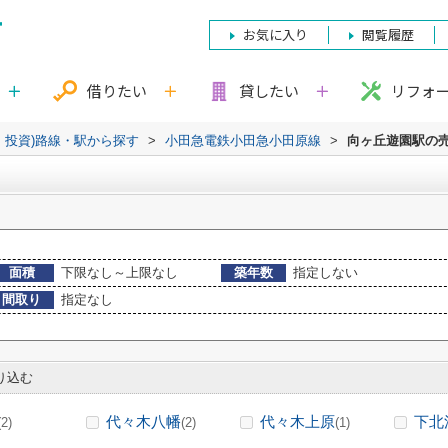
お気に入り
閲覧履歴
借りたい
貸したい
リフォ
・投資)路線・駅から探す
>
小田急電鉄小田急小田原線
>
向ヶ丘遊園駅の
面積
下限なし～上限なし
築年数
指定しない
間取り
指定なし
り込む
代々木八幡
代々木上原
下北
(2)
(2)
(1)