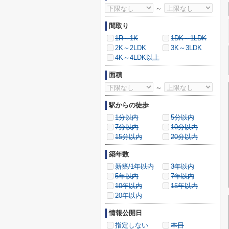
～
間取り
1R～1K
1DK～1LDK
2K～2LDK
3K～3LDK
4K～4LDK以上
面積
～
駅からの徒歩
1分以内
5分以内
7分以内
10分以内
15分以内
20分以内
築年数
新築/1年以内
3年以内
5年以内
7年以内
10年以内
15年以内
20年以内
情報公開日
指定しない
本日