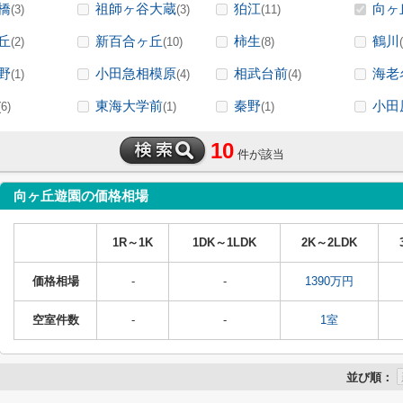
橋
祖師ヶ谷大蔵
狛江
向ヶ
(3)
(3)
(11)
丘
新百合ヶ丘
柿生
鶴川
(2)
(10)
(8)
野
小田急相模原
相武台前
海老
(1)
(4)
(4)
東海大学前
秦野
小田
(6)
(1)
(1)
10
件が該当
向ヶ丘遊園の価格相場
1R～1K
1DK～1LDK
2K～2LDK
価格相場
-
-
1390万円
空室件数
-
-
1室
並び順：