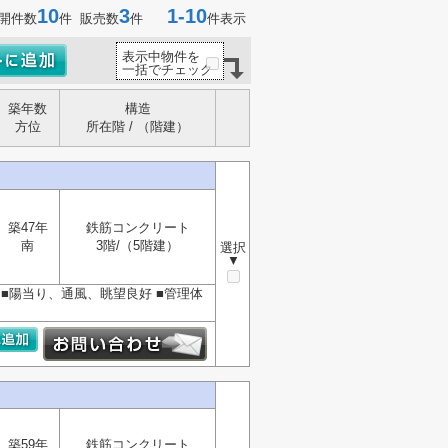
10
3
1-10
開件数
件 販売数
件
件表示
表示中物件を
一括でチェック
築年数
構造
方位
所在階 / （階建）
築47年
鉄筋コンクリート
南
3階/（5階建）
選択
▼
 ■陽当り、通風、眺望良好 ■管理体
築59年
鉄筋コンクリート