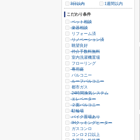
3日以内
1週間以内
こだわり条件
ペット相談
楽器相談
リフォーム済
リノベーション済
眺望良好
仲介手数料無料
室内洗濯機置場
フローリング
専用庭
バルコニー
ルーフバルコニー
都市ガス
24時間換気システム
エレベーター
２面バルコニー
駐輪場
バイク置場あり
IHクッキングヒーター
ガスコンロ
コンロ２口以上