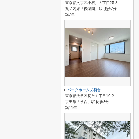
東京都文京区小石川３丁目25-8
丸ノ内線「後楽園」駅 徒歩7分
築7年
パークホームズ初台
東京都渋谷区初台１丁目10-2
京王線「初台」駅 徒歩3分
築11年