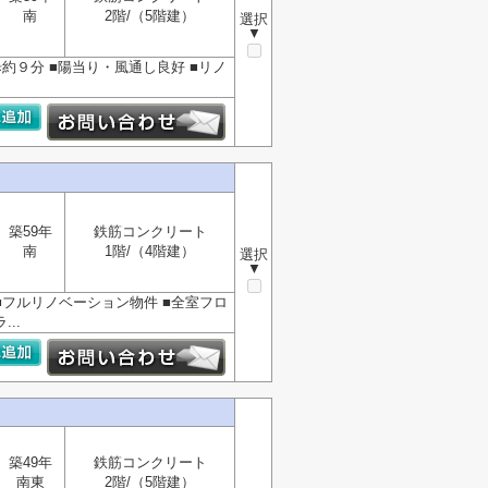
南
2階/（5階建）
選択
▼
約９分 ■陽当り・風通し良好 ■リノ
築59年
鉄筋コンクリート
南
1階/（4階建）
選択
▼
■フルリノベーション物件 ■全室フロ
..
築49年
鉄筋コンクリート
南東
2階/（5階建）