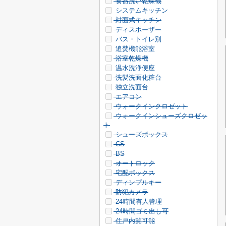
食器洗い乾燥機
システムキッチン
対面式キッチン
ディスポーザー
バス・トイレ別
追焚機能浴室
浴室乾燥機
温水洗浄便座
洗髪洗面化粧台
独立洗面台
エアコン
ウォークインクロゼット
ウォークインシューズクロゼッ
ト
シューズボックス
CS
BS
オートロック
宅配ボックス
ディンプルキー
防犯カメラ
24時間有人管理
24時間ゴミ出し可
住戸内覧可能