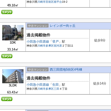
神奈川県
川崎市宮前区
南平台
19-2
49.10㎡
レインボー向ヶ丘
中古マンション
過去掲載物件
徒歩9分
小田急小田原線
「
登戸
」駅
1DK
神奈川県
川崎市多摩区
宿河原
２丁目11
33.14㎡
西三田団地5街区4号棟
中古マンション
過去掲載物件
徒歩14分
小田急小田原線
「
生田
」駅
3LDK
神奈川県
川崎市多摩区
三田
４丁目
63.43㎡