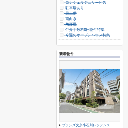
コンシェルジュサービス
駐車場あり
最上階
南向き
角部屋
仲介手数料0円物件特集
今週のオープンハウス特集
新着物件
ブランズ文京小石川レジデンス