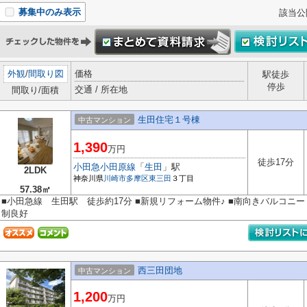
募集中のみ表示
該当公
外観
/
間取り図
価格
駅徒歩
停歩
交通 / 所在地
間取り/面積
生田住宅１号棟
中古マンション
1,390
万円
徒歩17分
小田急小田原線
「
生田
」駅
2LDK
神奈川県
川崎市多摩区
東三田
３丁目
57.38㎡
■小田急線 生田駅 徒歩約17分 ■新規リフォーム物件♪ ■南向きバルコニー
制良好
西三田団地
中古マンション
1,200
万円