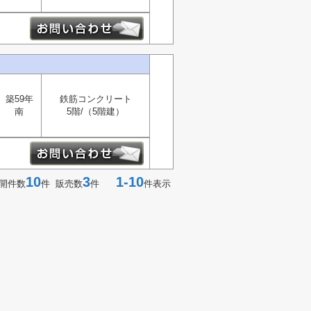
築59年
鉄筋コンクリート
南
5階/（5階建）
10
3
1-10
開件数
件 販売数
件
件表示