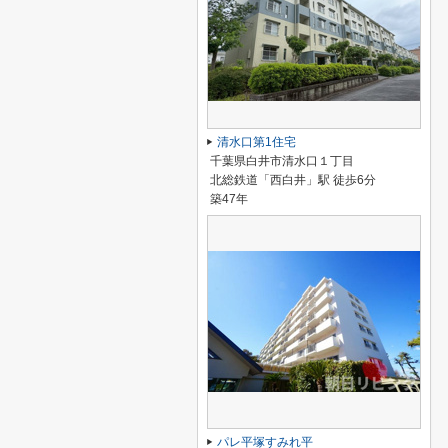
清水口第1住宅
千葉県白井市清水口１丁目
北総鉄道「西白井」駅 徒歩6分
築47年
パレ平塚すみれ平