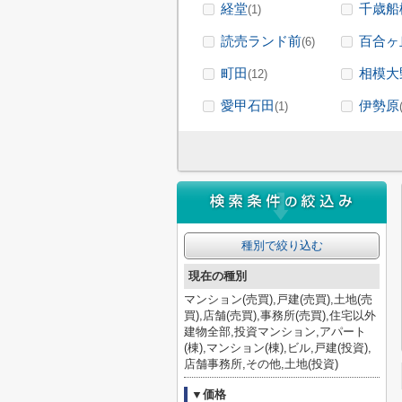
経堂
千歳船
(1)
読売ランド前
百合ヶ
(6)
町田
相模大
(12)
愛甲石田
伊勢原
(1)
種別で絞り込む
現在の種別
マンション(売買),戸建(売買),土地(売
買),店舗(売買),事務所(売買),住宅以外
建物全部,投資マンション,アパート
(棟),マンション(棟),ビル,戸建(投資),
店舗事務所,その他,土地(投資)
▼価格