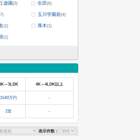
丘遊園
生田
(3)
(6)
玉川学園前
(7)
(4)
名
厚木
(1)
(1)
原
(1)
3K～3LDK
4K～4LDK以上
1540万円
-
2室
-
表示件数：