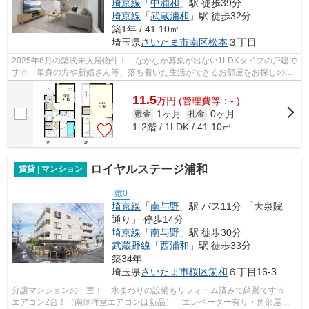
埼京線
「
中浦和
」駅 徒歩39分
埼京線
「
武蔵浦和
」駅 徒歩32分
築1年 / 41.10㎡
埼玉県
さいたま市南区
松本
３丁目
2025年6月の築浅未入居物件！ なかなか募集が出ない1LDKタイプの戸建で
す☆ 単身の方や新婚さん等、落ち着いた生活ができるお部屋をお探しの方
におススメです！ 1階洋室にエアコン有り☆
11.5
万
円
(管理費等：- )
1ヶ月
0ヶ月
敷金
礼金
1-2階 / 1LDK / 41.10㎡
ロイヤルステージ浦和
賃貸 | マンション
敷0
埼京線
「
南与野
」駅 バス11分 「大泉院
通り」 停歩14分
埼京線
「
南与野
」駅 徒歩30分
武蔵野線
「
西浦和
」駅 徒歩33分
築34年
埼玉県
さいたま市桜区
栄和
６丁目16-3
分譲マンションの一室！ 水まわりの設備もリフォーム済みで綺麗です☆
エアコン2台！（南側洋室エアコンは新品） エレベーター有り・角部屋