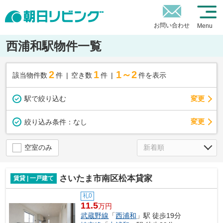
お問い合わせ
Menu
西浦和駅物件一覧
2
1
1～2
該当物件数
件
空き数
件
件を表示
駅で絞り込む
変更
変更
絞り込み条件：
なし
空室のみ
さいたま市南区松本貸家
賃貸 | 一戸建て
礼0
11.5
万円
武蔵野線
「
西浦和
」駅 徒歩19分