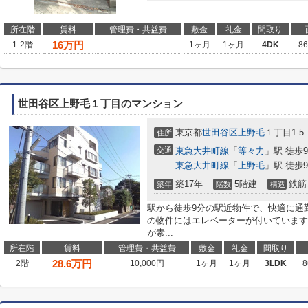
所在階
賃料
管理費・共益費
敷金
礼金
間取り
16
万円
1-2階
-
1ヶ月
1ヶ月
4DK
8
世田谷区上野毛１丁目のマンション
東京都
世田谷区
上野毛
１丁目1-5
住所
交通
東急大井町線
「
等々力
」駅 徒歩
東急大井町線
「
上野毛
」駅 徒歩
築17年
5階建
鉄筋
築年
階数
構造
駅から徒歩9分の駅近物件で、快適に通
の物件にはエレベーターが付いています
が素...
所在階
賃料
管理費・共益費
敷金
礼金
間取り
28.6
万円
2階
10,000円
1ヶ月
1ヶ月
3LDK
8