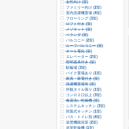
女性向け (
室)
ファミリー向け (
2
室)
室内洗濯機置場 (
4
室)
フローリング (
3
室)
ロフト付き (
室)
メゾネット (
室)
ベランダ (
室)
バルコニー (
2
室)
ルーフバルコニー (
室)
オール電化 (
室)
エレベーター (
2
室)
照明器具付き (
室)
駐輪場 (
3
室)
バイク置場あり (
1
室)
家具・家電付き (
室)
洗濯機置場有 (
室)
外観タイル張り (
1
室)
コンロ２口以上 (
3
室)
食器洗い乾燥機 (
室)
システムキッチン (
3
室)
対面式キッチン (
1
室)
バス・トイレ別 (
4
室)
追焚機能浴室 (
2
室)
浴室乾燥機 (
1
室)