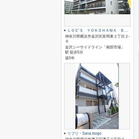
ＬＯＣ’Ｓ ＹＯＫＯＨＡＭＡ ＢＡＹＳＩＤＥ
神奈川県横浜市金沢区富岡東２丁目２-
６
金沢シーサイドライン「南部市場」
駅 徒歩5分
築5年
リブリ・Sana Isogo