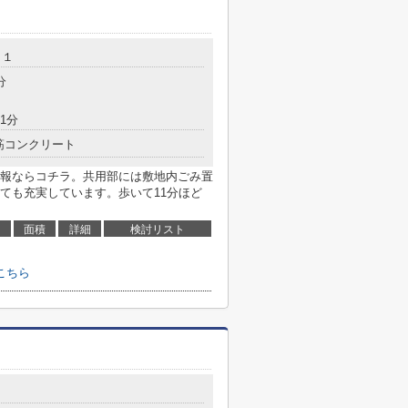
１１
分
1分
筋コンクリート
報ならコチラ。共用部には敷地内ごみ置
ても充実しています。歩いて11分ほど
面積
詳細
検討リスト
こちら