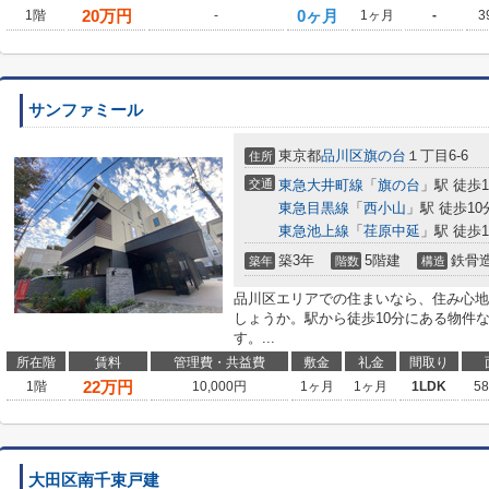
20
万円
0ヶ月
1階
-
1ヶ月
-
3
サンファミール
東京都
品川区
旗の台
１丁目6-6
住所
交通
東急大井町線
「
旗の台
」駅 徒歩1
東急目黒線
「
西小山
」駅 徒歩10
東急池上線
「
荏原中延
」駅 徒歩1
築3年
5階建
鉄骨
築年
階数
構造
品川区エリアでの住まいなら、住み心地
しょうか。駅から徒歩10分にある物件
す。...
所在階
賃料
管理費・共益費
敷金
礼金
間取り
22
万円
1階
10,000円
1ヶ月
1ヶ月
1LDK
5
大田区南千束戸建