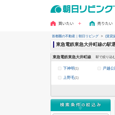
買いたい
売りたい
首都圏の不動産｜朝日リビング
>
(賃貸
東急電鉄東急大井町線の駅
東急電鉄東急大井町線
駅で絞り込
下神明
戸越公
(1)
上野毛
(1)