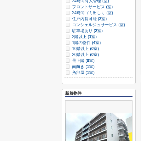
24時間有人管理 (
室)
フロントサービス (
室)
24時間ゴミ出し可 (
室)
住戸内覧可能 (
2
室)
コンシェルジュサービス (
室)
駐車場あり (
2
室)
2階以上 (
1
室)
1階の物件 (
4
室)
10階以上 (
0
室)
20階以上 (
0
室)
最上階 (
0
室)
南向き (
1
室)
角部屋 (
1
室)
新着物件