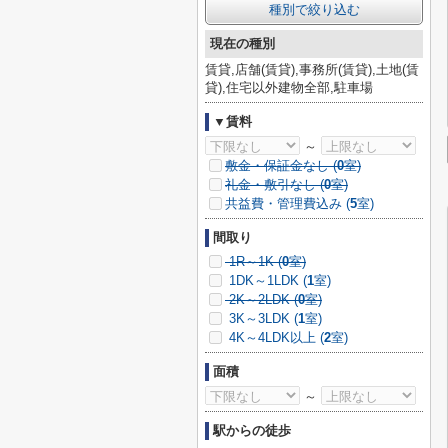
種別で絞り込む
現在の種別
賃貸,店舗(賃貸),事務所(賃貸),土地(賃
貸),住宅以外建物全部,駐車場
▼賃料
～
敷金・保証金なし (
0
室)
礼金・敷引なし (
0
室)
共益費・管理費込み (
5
室)
間取り
1R～1K (
0
室)
1DK～1LDK (
1
室)
2K～2LDK (
0
室)
3K～3LDK (
1
室)
4K～4LDK以上 (
2
室)
面積
～
駅からの徒歩