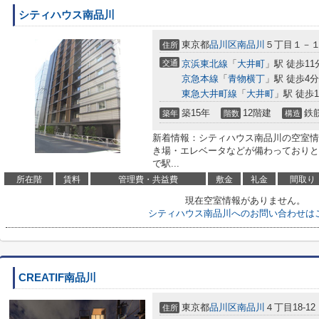
シティハウス南品川
東京都
品川区
南品川
５丁目１－
住所
交通
京浜東北線
「
大井町
」駅 徒歩11
京急本線
「
青物横丁
」駅 徒歩4分
東急大井町線
「
大井町
」駅 徒歩1
築15年
12階建
鉄
築年
階数
構造
新着情報：シティハウス南品川の空室情
き場・エレベータなどが備わっておりと
で駅...
所在階
賃料
管理費・共益費
敷金
礼金
間取り
現在空室情報がありません。
シティハウス南品川へのお問い合わせは
CREATIF南品川
東京都
品川区
南品川
４丁目18-12
住所