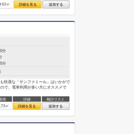
9.62㎡
詳細を見る
追加する
0分
分
0分
造
も快適な「サンファミール」はいかがで
なので、電車利用が多い方にオススメで
面積
詳細
検討リスト
8.73㎡
詳細を見る
追加する