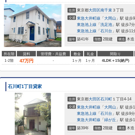
東京都
大田区
南千束
３丁目
住所
交通
東急大井町線
「
大岡山
」駅 徒歩
東急池上線
「
洗足池
」駅 徒歩7分
東急池上線
「
石川台
」駅 徒歩11
築41年
2階建
木造
築年
階数
構造
所在階
賃料
管理費・共益費
敷金
礼金
間取り
47
万円
1-2階
-
1ヶ月
1ヶ月
4LDK＋1S(納戸)
石川町1丁目貸家
東京都
大田区
石川町
１丁目4-14
住所
交通
東急大井町線
「
大岡山
」駅 徒歩1
東急池上線
「
石川台
」駅 徒歩9分
東急大井町線
「
緑が丘
」駅 徒歩1
築39年
2階建
木造
築年
階数
構造