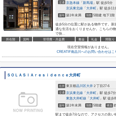
交通
京急本線
「
新馬場
」駅 徒歩5分
京浜東北線
「
大井町
」駅 徒歩11
築1年未満
5階建 地下1階
築年
階数
徒歩5分の位置に駅がある物件です。新
適な生活をおくりませんか。こちらの物
で快...
所在階
賃料
管理費・共益費
敷金
礼金
間取り
現在空室情報がありません。
CREATIF南品川へのお問い合わせはこ
ＳＯＬＡＳＩＡｒｅｓｉｄｅｎｃｅ大井町
東京都
品川区
大井
２丁目27-6
住所
交通
京浜東北線
「
大井町
」駅 徒歩7分
東急大井町線
「
大井町
」駅 徒歩
築1年未満
5階建
築年
階数
構造
駅まで徒歩7分なので、アクセスの良い