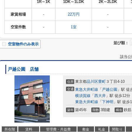
1R～1K
1DK～1LDK
2K～2LDK
家賃相場
-
22万円
-
空室件数
-
1室
-
並び順：
空室物件のみ表示
該当公
戸越公園 店舗
東京都
品川区
豊町
３丁目4-10
住所
交通
東急大井町線
「
戸越公園
」駅 徒
横須賀線
「
西大井
」駅 徒歩12分
東急大井町線
「
下神明
」駅 徒歩1
築45年
3階建
鉄筋
築年
階数
構造
所在階
賃料
管理費・共益費
敷金
礼金
間取り