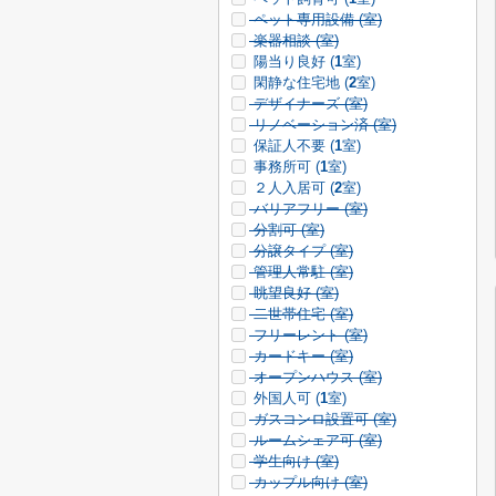
ペット専用設備 (
室)
楽器相談 (
室)
陽当り良好 (
1
室)
閑静な住宅地 (
2
室)
デザイナーズ (
室)
リノベーション済 (
室)
保証人不要 (
1
室)
事務所可 (
1
室)
２人入居可 (
2
室)
バリアフリー (
室)
分割可 (
室)
分譲タイプ (
室)
管理人常駐 (
室)
眺望良好 (
室)
二世帯住宅 (
室)
フリーレント (
室)
カードキー (
室)
オープンハウス (
室)
外国人可 (
1
室)
ガスコンロ設置可 (
室)
ルームシェア可 (
室)
学生向け (
室)
カップル向け (
室)