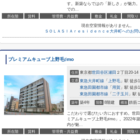
す。新築ならではの「新しさ」が魅力。
での...
所在階
賃料
管理費・共益費
敷金
礼金
間取り
現在空室情報がありません。
ＳＯＬＡＳＩＡｒｅｓｉｄｅｎｃｅ大井町へのお問
プレミアムキューブ上野毛♯mo
東京都
世田谷区
瀬田
２丁目20-14
住所
交通
東急大井町線
「
上野毛
」駅 徒歩1
東急田園都市線
「
用賀
」駅 徒歩1
東急田園都市線
「
二子玉川
」駅 
築4年
8階建
鉄筋
築年
階数
構造
こだわりで選びたい方におすすめ。世田
ミアムキューブ上野毛♯mo」。2022
内が魅...
所在階
賃料
管理費・共益費
敷金
礼金
間取り