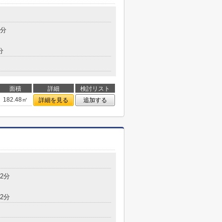
9分
分
面積
詳細
検討リスト
182.48㎡
詳細を見る
追加する
2分
2分