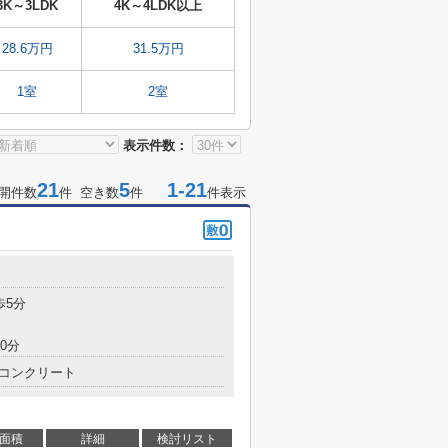
3K～3LDK
4K～4LDK以上
28.6万円
31.5万円
1室
2室
表示件数：
21
5
1-21
開件数
件 空き数
件
件表示
歩5分
0分
コンクリート
面積
詳細
検討リスト