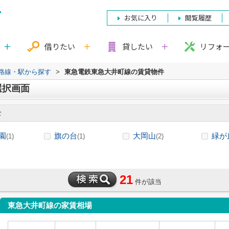
お気に入り
閲覧履歴
借りたい
貸したい
リフォ
)路線・駅から探す
>
東急電鉄東急大井町線の賃貸物件
選択画面
む
園
旗の台
大岡山
緑が
(1)
(1)
(2)
21
件が該当
東急大井町線の家賃相場