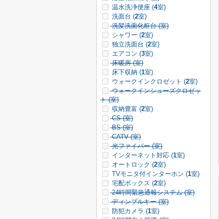
温水洗浄便座 (
4
室)
洗面台 (
2
室)
洗髪洗面化粧台 (
室)
シャワー (
2
室)
独立洗面台 (
2
室)
エアコン (
3
室)
床暖房 (
室)
床下収納 (
1
室)
ウォークインクロゼット (
2
室)
ウォークインシューズクロゼッ
ト (
室)
収納豊富 (
2
室)
CS (
室)
BS (
室)
CATV (
室)
光ファイバー (
室)
インターネット対応 (
1
室)
オートロック (
2
室)
TVモニタ付インターホン (
1
室)
宅配ボックス (
2
室)
24時間緊急通報システム (
室)
ディンプルキー (
室)
防犯カメラ (
1
室)