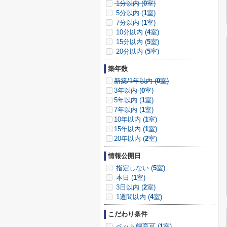
1分以内 (
0
室)
5分以内 (
1
室)
7分以内 (
1
室)
10分以内 (
4
室)
15分以内 (
5
室)
20分以内 (
5
室)
築年数
新築/1年以内 (
0
室)
3年以内 (
0
室)
5年以内 (
1
室)
7年以内 (
1
室)
10年以内 (
1
室)
15年以内 (
1
室)
20年以内 (
2
室)
情報公開日
指定しない (
5
室)
本日 (
1
室)
3日以内 (
2
室)
1週間以内 (
4
室)
こだわり条件
ペット飼育可 (
1
室)