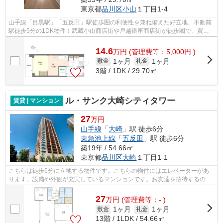
東京都
品川区
小山
１丁目1-4
山手線「目黒駅」「五反田」駅徒歩圏の利便性を兼ね備えた好立地、不動前
駅徒歩5分の1DK物件！武蔵小山商店街や戸越銀座商店街が徒歩圏で、買い
物や外食等、休日の散歩にオススメ。最...
14.6
万
円
(管理費等：5,000円 )
1ヶ月
1ヶ月
敷金
礼金
3階 / 1DK / 29.70㎡
ル・サンク大崎シティタワー
賃貸 | マンション
27
万円
山手線
「
大崎
」駅 徒歩6分
東急池上線
「
五反田
」駅 徒歩6分
築19年 / 54.66㎡
東京都
品川区
大崎
１丁目1-1
こちらは徒歩6分に立地する物件です。こちらの物件にはエレベーターがあ
ります。設備や外観が充実しているマンションです。お友達を招待するのも
恥ずかしくない物件。地上27階建てのこ...
27
万
円
(管理費等：- )
1ヶ月
1ヶ月
敷金
礼金
13階 / 1LDK / 54.66㎡