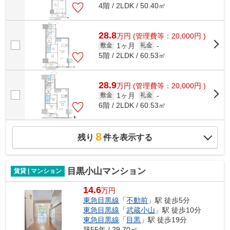
4階 / 2LDK / 50.40㎡
28.8
万
円
(管理費等：20,000円 )
1ヶ月
敷金
礼金
-
5階 / 2LDK / 60.53㎡
28.9
万
円
(管理費等：20,000円 )
1ヶ月
敷金
礼金
-
6階 / 2LDK / 60.53㎡
8
残り
件を表示する
目黒小山マンション
賃貸 | マンション
14.6
万円
東急目黒線
「
不動前
」駅 徒歩5分
東急目黒線
「
武蔵小山
」駅 徒歩10分
東急目黒線
「
目黒
」駅 徒歩19分
築55年 / 29.70㎡