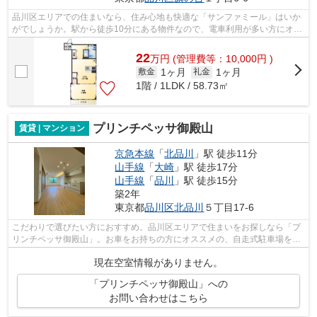
品川区エリアでの住まいなら、住み心地も快適な「サンファミール」はいか
がでしょうか。駅から徒歩10分にある物件なので、電車利用が多い方にオス
スメです。造りとデザインに関して、...
22
万
円
(管理費等：10,000円 )
1ヶ月
1ヶ月
敷金
礼金
1階 / 1LDK / 58.73㎡
プリンチペッサ御殿山
賃貸 | マンション
京急本線
「
北品川
」駅 徒歩11分
山手線
「
大崎
」駅 徒歩17分
山手線
「
品川
」駅 徒歩15分
築2年
東京都
品川区
北品川
５丁目17-6
こだわりで選びたい方におすすめ。品川区エリアで住まいをお探しなら「プ
リンチペッサ御殿山」。お車をお持ちの方にオススメの、自走式駐車場を利
用できる物件です。この物件は内観も...
現在空室情報がありません。
「プリンチペッサ御殿山」への
お問い合わせはこちら