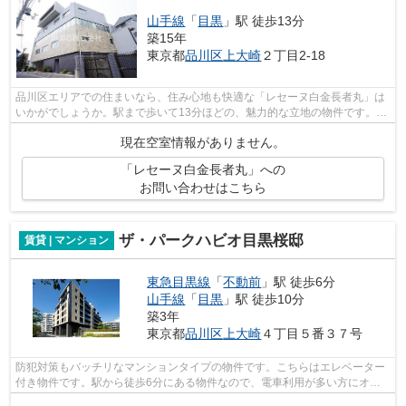
山手線
「
目黒
」駅 徒歩13分
築15年
東京都
品川区
上大崎
２丁目2-18
品川区エリアでの住まいなら、住み心地も快適な「レセーヌ白金長者丸」は
いかがでしょうか。駅まで歩いて13分ほどの、魅力的な立地の物件です。マ
ンションタイプのお部屋です。目黒に...
現在空室情報がありません。
「レセーヌ白金長者丸」への
お問い合わせはこちら
ザ・パークハビオ目黒桜邸
賃貸 | マンション
東急目黒線
「
不動前
」駅 徒歩6分
山手線
「
目黒
」駅 徒歩10分
築3年
東京都
品川区
上大崎
４丁目５番３７号
防犯対策もバッチリなマンションタイプの物件です。こちらはエレベーター
付き物件です。駅から徒歩6分にある物件なので、電車利用が多い方にオス
スメです。充実の設備と綺麗な室内を兼...