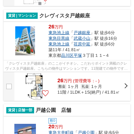
クレヴィスタ戸越銀座
賃貸 | マンション
26
万円
東急池上線
「
戸越銀座
」駅 徒歩6分
東急目黒線
「
武蔵小山
」駅 徒歩16分
東急池上線
「
荏原中延
」駅 徒歩6分
築11年 / 41.81㎡
東京都
品川区
平塚
３丁目１１−４
「クレヴィスタ戸越銀座」のここがイチオシ。こだわりポイント満載のクレ
ヴィスタ戸越銀座。こちらの物件はマンションです。11階建ての物件です。
品川区の賃貸情報は私どもにお任せく...
26
万
円
(管理費等：- )
1ヶ月
1ヶ月
敷金
礼金
11階 / 1LDK＋1S(納戸) / 41.81㎡
戸越公園 店舗
賃貸 | 店舗一部
敷0
20
万円
東急大井町線
「
戸越公園
」駅 徒歩5分