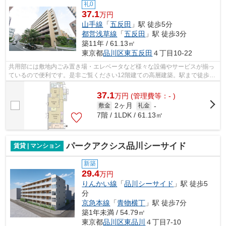
礼0
37.1
万円
山手線
「
五反田
」駅 徒歩5分
都営浅草線
「
五反田
」駅 徒歩3分
築11年 / 61.13㎡
東京都
品川区
東五反田
４丁目10-22
共用部には敷地内ごみ置き場・エレベータなど様々な設備やサービスが揃っ
ているので便利です。是非ご覧ください12階建ての高層建築。駅まで徒歩5
分の立地が魅力的な、利便性の高い物件...
37.1
万
円
(管理費等：- )
2ヶ月
敷金
礼金
-
7階 / 1LDK / 61.13㎡
パークアクシス品川シーサイド
賃貸 | マンション
新築
29.4
万円
りんかい線
「
品川シーサイド
」駅 徒歩5
分
京急本線
「
青物横丁
」駅 徒歩7分
築1年未満 / 54.79㎡
東京都
品川区
東品川
４丁目7-10