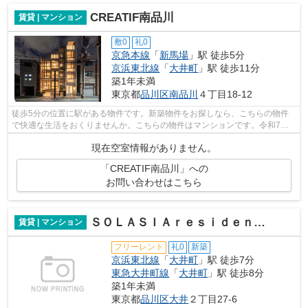
CREATIF南品川
賃貸 | マンション
敷0
礼0
京急本線
「
新馬場
」駅 徒歩5分
京浜東北線
「
大井町
」駅 徒歩11分
築1年未満
東京都
品川区
南品川
４丁目18-12
徒歩5分の位置に駅がある物件です。新築物件をお探しなら、こちらの物件
で快適な生活をおくりませんか。こちらの物件はマンションです。令和7年
築の物件で快適な住まいとなっています...
現在空室情報がありません。
「CREATIF南品川」への
お問い合わせはこちら
ＳＯＬＡＳＩＡｒｅｓｉｄｅｎｃｅ大井町
賃貸 | マンション
フリーレント
礼0
新築
京浜東北線
「
大井町
」駅 徒歩7分
東急大井町線
「
大井町
」駅 徒歩8分
築1年未満
東京都
品川区
大井
２丁目27-6