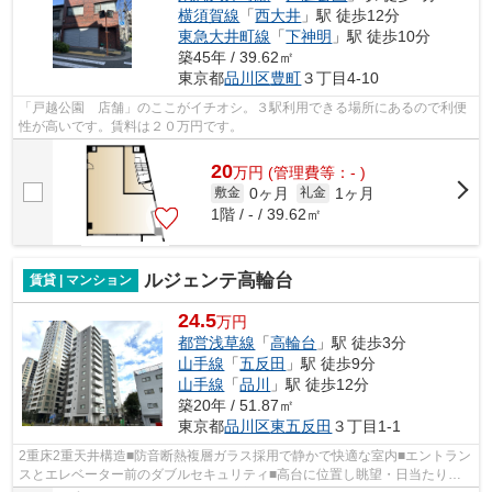
横須賀線
「
西大井
」駅 徒歩12分
東急大井町線
「
下神明
」駅 徒歩10分
築45年 / 39.62㎡
東京都
品川区
豊町
３丁目4-10
「戸越公園 店舗」のここがイチオシ。３駅利用できる場所にあるので利便
性が高いです。賃料は２０万円です。
20
万
円
(管理費等：- )
0ヶ月
1ヶ月
敷金
礼金
1階 / - / 39.62㎡
ルジェンテ高輪台
賃貸 | マンション
24.5
万円
都営浅草線
「
高輪台
」駅 徒歩3分
山手線
「
五反田
」駅 徒歩9分
山手線
「
品川
」駅 徒歩12分
築20年 / 51.87㎡
東京都
品川区
東五反田
３丁目1-1
2重床2重天井構造■防音断熱複層ガラス採用で静かで快適な室内■エントラン
スとエレベーター前のダブルセキュリティ■高台に位置し眺望・日当たり良