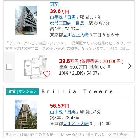
礼0
39.6
万円
山手線
「
目黒
」駅 徒歩7分
都営三田線
「
目黒
」駅 徒歩7分
築5年 / 54.97㎡
東京都
品川区
上大崎
３丁目６番６号
「ザ・パークハビオ目黒レジデンス」：品川区エリアの新居にピッタリ。中
古住宅選びの中でニーズの高い築5年の物件となっています。当社では目黒
駅近くの物件をご紹介可能です。tokyo-...
39.6
万
円
(管理費等：20,000円 )
39.6万円
0ヶ月
敷金
礼金
10階 / 2LDK / 54.97㎡
Ｂｒｉｌｌｉａ Ｔｏｗｅｒｓ目黒 サウスレジデンス
賃貸 | マンション
56.5
万円
山手線
「
目黒
」駅 徒歩3分
築8年 / 73.45㎡
東京都
品川区
上大崎
３丁目1-30
共用部には敷地内ごみ置き場・エレベータなどが揃っており、とても充実し