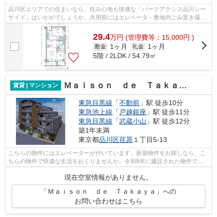
品川区エリアでの住まいなら、住み心地も快適な「パークアクシス品川シー
サイド」はいかがでしょうか。共用部にはエレベータ・敷地内ごみ置き場な
どが備わっておりとても充実していま...
29.4
万
円
(管理費等：15,000円 )
1ヶ月
1ヶ月
敷金
礼金
5階 / 2LDK / 54.79㎡
Ｍａｉｓｏｎ ｄｅ Ｔａｋａｙａ
賃貸 | マンション
東急目黒線
「
不動前
」駅 徒歩10分
東急池上線
「
戸越銀座
」駅 徒歩11分
東急目黒線
「
武蔵小山
」駅 徒歩12分
築1年未満
東京都
品川区
荏原
１丁目5-13
こちらの物件にはエレベーターが付いています。新築物件をお探しなら、こ
ちらの物件で快適な生活をおくりませんか。令和8年に建設された物件で
す。駅から徒歩10分の駅近物件で、快適に...
現在空室情報がありません。
「Ｍａｉｓｏｎ ｄｅ Ｔａｋａｙａ」への
お問い合わせはこちら