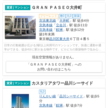
ＧＲＡＮ ＰＡＳＥＯ大井町
賃貸 | マンション
フリーレント
敷0
礼0
新築
京浜東北線
「
大井町
」駅 徒歩4分
京急本線
「
立会川
」駅 徒歩11分
京急本線
「
鮫洲
」駅 徒歩12分
築1年未満
東京都
品川区
東大井
６丁目４番５
日常の行動範囲が広がる3駅以上利用可のマンションです。快適に通勤や通
学ができる、徒歩4分に駅がある物件です。ピカピカの新築物件で住み心地
も良い物件です。デザイナーズマンショ...
現在空室情報がありません。
「ＧＲＡＮ ＰＡＳＥＯ大井町」への
お問い合わせはこちら
カスタリアタワー品川シーサイド
賃貸 | マンション
礼0
りんかい線
「
品川シーサイド
」駅 徒歩5
分
京急本線
「
鮫洲
」駅 徒歩7分