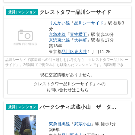
クレストタワー品川シーサイド
賃貸 | マンション
りんかい線
「
品川シーサイド
」駅 徒歩3
分
京急本線
「
青物横丁
」駅 徒歩10分
京浜東北線
「
大井町
」駅 徒歩17分
築18年
東京都
品川区
東大井
１丁目11-25
品川シーサイド駅周辺への引っ越しをお考えなら「クレストタワー品川シー
サイド」。26階建てで街並みにも馴染んだマンションです。2駅利用できる
立地となっていて、アクセスが良いです...
現在空室情報がありません。
「クレストタワー品川シーサイド」への
お問い合わせはこちら
パークシティ武蔵小山 ザ タワー
賃貸 | マンション
東急目黒線
「
武蔵小山
」駅 徒歩1分
築6年