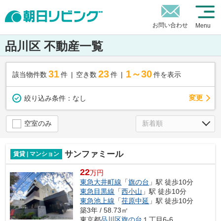
お問い合わせ
Menu
品川区 不動産一覧
31
23
1～30
該当物件数
件
空き数
件
件を表示
変更
絞り込み条件：
なし
空室のみ
サンファミール
賃貸 | マンション
22
万円
東急大井町線
「
旗の台
」駅 徒歩10分
東急目黒線
「
西小山
」駅 徒歩10分
東急池上線
「
荏原中延
」駅 徒歩10分
築3年 / 58.73㎡
東京都
品川区
旗の台
１丁目6-6