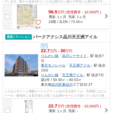
ています。駅から徒歩3分というのは遊びたい盛りの学生にも魅力的です。
地上38階建てで景色も良く、多数のお問...
56.5
万
円
(管理費等：10,000円 )
1ヶ月
1ヶ月
敷金
礼金
24階 / 3LDK / 73.45㎡
パークアクシス品川天王洲アイル
賃貸 | マンション
礼0
22.7
30
万円～
万円
りんかい線
「
品川シーサイド
」駅 徒歩7
分
東京モノレール
「
天王洲アイル
」駅 徒歩
10分
りんかい線
「
天王洲アイル
」駅 徒歩7分
築1年 / 50.40㎡～60.53㎡
東京都
品川区
東品川
３丁目32-27
こだわりポイント満載のパークアクシス品川天王洲アイル。共用部にはエレ
ベータ・敷地内ごみ置き場など様々な設備やサービスが揃っているので便利
です。共用設備の充実している、楽し...
22.7
万
円
(管理費等：20,000円 )
1ヶ月
敷金
礼金
-