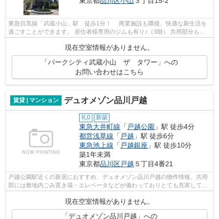
東京都
品川区
小山
３丁目15-2
東急目黒線「武蔵小山」駅 徒歩1分！ 商業施設も隣接、快適な新生活を
過ごすことができます。 居住者様専用のジムも有り♪（3階） 共用部分も気
品がある心安らぐ空間です。 ペット...
現在空室情報がありません。
「パークシティ武蔵小山 ザ タワー」への
お問い合わせはこちら
デュオメゾン品川戸越
賃貸 | マンション
礼0
新築
東急大井町線
「
戸越公園
」駅 徒歩4分
都営浅草線
「
戸越
」駅 徒歩6分
東急池上線
「
戸越銀座
」駅 徒歩10分
築1年未満
東京都
品川区
戸越
５丁目4番21
戸越公園駅近くの新居におすすめ、デュオメゾン品川戸越の物件情報。共用
部には敷地内ごみ置き場・エレベータなどが備わっておりとても充実してい
ます。造りとデザインに関して、自信...
現在空室情報がありません。
「デュオメゾン品川戸越」への