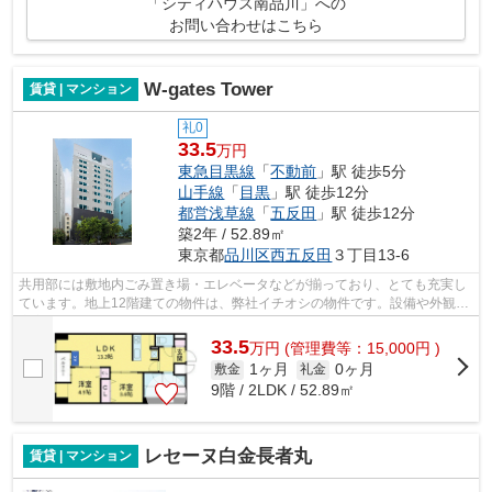
「シティハウス南品川」への
お問い合わせはこちら
W-gates Tower
賃貸 | マンション
礼0
33.5
万円
東急目黒線
「
不動前
」駅 徒歩5分
山手線
「
目黒
」駅 徒歩12分
都営浅草線
「
五反田
」駅 徒歩12分
築2年 / 52.89㎡
東京都
品川区
西五反田
３丁目13-6
共用部には敷地内ごみ置き場・エレベータなどが揃っており、とても充実し
ています。地上12階建ての物件は、弊社イチオシの物件です。設備や外観が
充実しているマンションです。お友達...
33.5
万
円
(管理費等：15,000円 )
1ヶ月
0ヶ月
敷金
礼金
9階 / 2LDK / 52.89㎡
レセーヌ白金長者丸
賃貸 | マンション