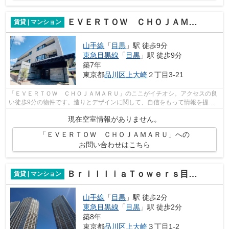
ＥＶＥＲＴＯＷ ＣＨＯＪＡＭＡＲＵ
賃貸 | マンション
山手線
「
目黒
」駅 徒歩9分
東急目黒線
「
目黒
」駅 徒歩9分
築7年
東京都
品川区
上大崎
２丁目3-21
「ＥＶＥＲＴＯＷ ＣＨＯＪＡＭＡＲＵ」のここがイチオシ。アクセスの良
い徒歩9分の物件です。造りとデザインに関して、自信をもって情報を提供
できるマンションです。こちらの物件に...
現在空室情報がありません。
「ＥＶＥＲＴＯＷ ＣＨＯＪＡＭＡＲＵ」への
お問い合わせはこちら
ＢｒｉｌｌｉａＴｏｗｅｒｓ目黒ノースレジデンス
賃貸 | マンション
山手線
「
目黒
」駅 徒歩2分
東急目黒線
「
目黒
」駅 徒歩2分
築8年
東京都
品川区
上大崎
３丁目1-2