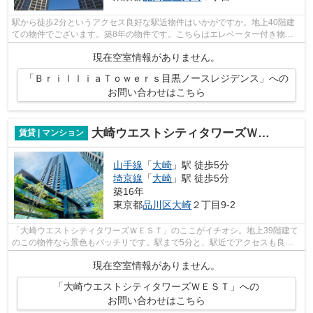
駅から徒歩2分というアクセス良好な駅近物件はいかがですか。地上40階建
ての物件でございます。築8年の物件です。こちらはエレベーター付き物件
です。東京リーシングセンターはお客様...
現在空室情報がありません。
「ＢｒｉｌｌｉａＴｏｗｅｒｓ目黒ノースレジデンス」への
お問い合わせはこちら
大崎ウエストシティタワーズＷＥＳＴ
賃貸 | マンション
山手線
「
大崎
」駅 徒歩5分
埼京線
「
大崎
」駅 徒歩5分
築16年
東京都
品川区
大崎
２丁目9-2
「大崎ウエストシティタワーズＷＥＳＴ」のここがイチオシ。地上39階建て
のこの物件なら景色もバッチリです。駅まで5分と、駅近でアクセスも良好
な物件です。新築マンションです。東京...
現在空室情報がありません。
「大崎ウエストシティタワーズＷＥＳＴ」への
お問い合わせはこちら