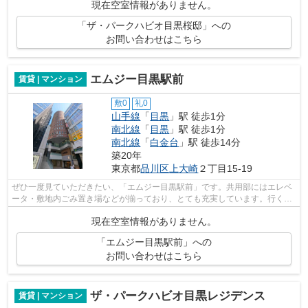
現在空室情報がありません。
「ザ・パークハビオ目黒桜邸」への
お問い合わせはこちら
エムジー目黒駅前
賃貸 | マンション
敷0
礼0
山手線
「
目黒
」駅 徒歩1分
南北線
「
目黒
」駅 徒歩1分
南北線
「
白金台
」駅 徒歩14分
築20年
東京都
品川区
上大崎
２丁目15-19
ぜひ一度見ていただきたい、「エムジー目黒駅前」です。共用部にはエレベ
ータ・敷地内ごみ置き場などが揃っており、とても充実しています。行く先
に応じて経路を選べる、2駅利用可能な...
現在空室情報がありません。
「エムジー目黒駅前」への
お問い合わせはこちら
ザ・パークハビオ目黒レジデンス
賃貸 | マンション