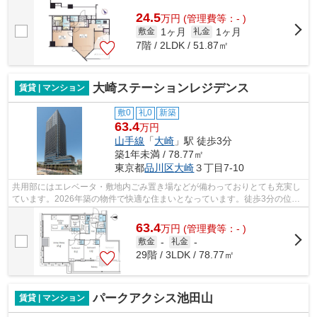
好■3駅徒歩圏内、利便性◎■【定期借家20...
24.5
万
円
(管理費等：- )
1ヶ月
1ヶ月
敷金
礼金
7階 / 2LDK / 51.87㎡
大崎ステーションレジデンス
賃貸 | マンション
敷0
礼0
新築
63.4
万円
山手線
「
大崎
」駅 徒歩3分
築1年未満 / 78.77㎡
東京都
品川区
大崎
３丁目7-10
共用部にはエレベータ・敷地内ごみ置き場などが備わっておりとても充実し
ています。2026年築の物件で快適な住まいとなっています。徒歩3分の位置
に駅がある物件です。地上37階建てのマ...
63.4
万
円
(管理費等：- )
敷金
-
礼金
-
29階 / 3LDK / 78.77㎡
パークアクシス池田山
賃貸 | マンション