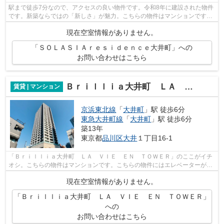
駅まで徒歩7分なので、アクセスの良い物件です。令和8年に建設された物件
です。新築ならではの「新しさ」が魅力。こちらの物件はマンションです。
品川区での住まい探しは当社にお任せ...
現在空室情報がありません。
「ＳＯＬＡＳＩＡｒｅｓｉｄｅｎｃｅ大井町」への
お問い合わせはこちら
Ｂｒｉｌｌｉａ大井町 ＬＡ ＶＩＥ ＥＮ ＴＯＷＥＲ
賃貸 | マンション
京浜東北線
「
大井町
」駅 徒歩6分
東急大井町線
「
大井町
」駅 徒歩6分
築13年
東京都
品川区
大井
１丁目16-1
「Ｂｒｉｌｌｉａ大井町 ＬＡ ＶＩＥ ＥＮ ＴＯＷＥＲ」のここがイチ
オシ。こちらの物件はマンションです。こちらの物件にはエレベーターが付
いています。駅から徒歩6分のマンショ...
現在空室情報がありません。
「Ｂｒｉｌｌｉａ大井町 ＬＡ ＶＩＥ ＥＮ ＴＯＷＥＲ」
への
お問い合わせはこちら