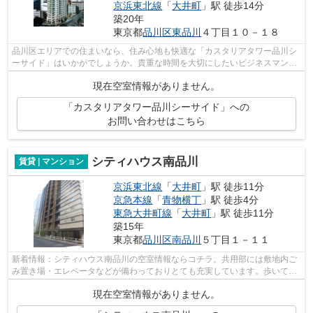
京浜東北線
「
大井町
」駅 徒歩14分
築20年
東京都
品川区
東品川
４丁目１０－１８
品川区エリアでの住まいなら、住み心地も快適な「カスタリアタワー品川シ
ーサイド」はいかがでしょうか。貴重な時間を大切にしたいビジネスマンに
おすすめの交通のアクセスが良い物件...
現在空室情報がありません。
「カスタリアタワー品川シーサイド」への
お問い合わせはこちら
シティハウス南品川
賃貸 | マンション
京浜東北線
「
大井町
」駅 徒歩11分
京急本線
「
青物横丁
」駅 徒歩4分
東急大井町線
「
大井町
」駅 徒歩11分
築15年
東京都
品川区
南品川
５丁目１－１１
新着情報：シティハウス南品川の空室情報ならコチラ。共用部には敷地内ご
み置き場・エレベータなどが備わっておりとても充実しています。歩いて11
分ほどで駅にアクセスできる、立地の...
現在空室情報がありません。