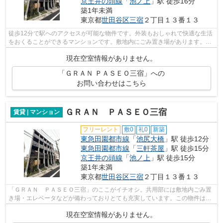
京王井の頭線
「
池ノ上
」駅 徒歩16分
築1年未満
東京都
世田谷区
三宿
２丁目１３番１３
徒歩12分で駅へのアクセスが可能な物件です。外装もおしゃれで快適な生活
をおくることができるマンションです。敷地内にごみ置き場があります。こ
ちらの物件は3駅以上利用可能で、移動...
現在空室情報がありません。
「ＧＲＡＮ ＰＡＳＥＯ三宿」への
お問い合わせはこちら
ＧＲＡＮ ＰＡＳＥＯ三宿
賃貸 | マンション
フリーレント
敷0
礼0
新築
東急田園都市線
「
池尻大橋
」駅 徒歩12分
東急田園都市線
「
三軒茶屋
」駅 徒歩15分
京王井の頭線
「
池ノ上
」駅 徒歩15分
築1年未満
東京都
世田谷区
三宿
２丁目１３番１３
「ＧＲＡＮ ＰＡＳＥＯ三宿」のここがイチオシ。共用部には敷地内ごみ置
き場・エレベータなどが備わっておりとても充実しています。この物件は内
観も綺麗で設備も充実した、2025年築...
現在空室情報がありません。