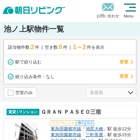
お問い合わせ
Menu
池ノ上駅物件一覧
2
0
1～2
該当物件数
件
空き数
件
件を表示
駅で絞り込む
変更
変更
絞り込み条件：
なし
空室のみ
ＧＲＡＮ ＰＡＳＥＯ三宿
賃貸 | マンション
フリーレント
敷0
礼0
東急田園都市線
「
池尻大橋
」駅 徒歩12分
東急田園都市線
「
三軒茶屋
」駅 徒歩15分