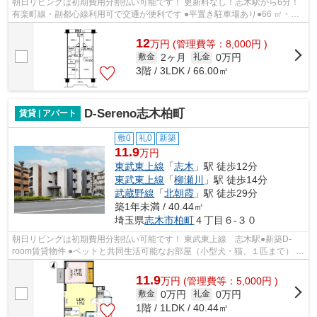
朝日リビングは初期費用分割払い可能です！ 更新料なし！志木駅から6分！
有楽町線・副都心線利用可で交通が便利です ●平置き駐車場あり●66 ㎡・
3LDKでファミリーにもおすすめ◎周辺環境...
12
万
円
(管理費等：8,000円 )
2ヶ月
0万円
敷金
礼金
3階 / 3LDK / 66.00㎡
D-Sereno志木柏町
賃貸 | アパート
敷0
礼0
新築
11.9
万円
東武東上線
「
志木
」駅 徒歩12分
東武東上線
「
柳瀬川
」駅 徒歩14分
武蔵野線
「
北朝霞
」駅 徒歩29分
築1年未満 / 40.44㎡
埼玉県
志木市
柏町
４丁目６-３０
朝日リビングは初期費用分割払い可能です！ 東武東上線 志木駅●新築D-
room賃貸物件 ●ペットと共同生活可能なお部屋（小型犬・猫、１匹まで） ●
インターネット無料●防犯設備も充実 ●ス...
11.9
万
円
(管理費等：5,000円 )
0万円
0万円
敷金
礼金
1階 / 1LDK / 40.44㎡