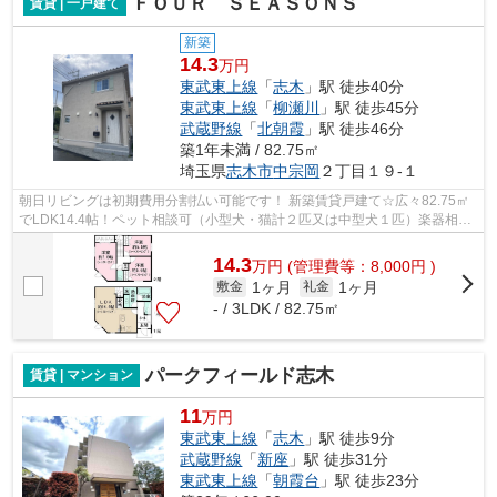
ＦＯＵＲ ＳＥＡＳＯＮＳ
賃貸 | 一戸建て
新築
14.3
万円
東武東上線
「
志木
」駅 徒歩40分
東武東上線
「
柳瀬川
」駅 徒歩45分
武蔵野線
「
北朝霞
」駅 徒歩46分
築1年未満 / 82.75㎡
埼玉県
志木市
中宗岡
２丁目１９-１
朝日リビングは初期費用分割払い可能です！ 新築賃貸戸建て☆広々82.75㎡
でLDK14.4帖！ペット相談可（小型犬・猫計２匹又は中型犬１匹）楽器相談
可●駐車場付きでファミリーにも◎EV車充...
14.3
万
円
(管理費等：8,000円 )
1ヶ月
1ヶ月
敷金
礼金
- / 3LDK / 82.75㎡
パークフィールド志木
賃貸 | マンション
11
万円
東武東上線
「
志木
」駅 徒歩9分
武蔵野線
「
新座
」駅 徒歩31分
東武東上線
「
朝霞台
」駅 徒歩23分