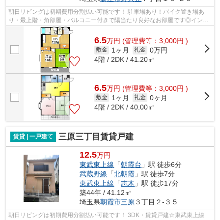
朝日リビングは初期費用分割払い可能です！ 駐車場あり！バイク置き場あ
り・最上階・角部屋・バルコニー付きで陽当たり良好なお部屋です◎インタ
ーネット無料・バス・トイレ別・独立洗...
6.5
万
円
(管理費等：3,000円 )
1ヶ月
0万円
敷金
礼金
4階 / 2DK / 41.20㎡
6.5
万
円
(管理費等：3,000円 )
1ヶ月
0ヶ月
敷金
礼金
4階 / 2DK / 40.00㎡
三原三丁目賃貸戸建
賃貸 | 一戸建て
12.5
万円
東武東上線
「
朝霞台
」駅 徒歩6分
武蔵野線
「
北朝霞
」駅 徒歩7分
東武東上線
「
志木
」駅 徒歩17分
築44年 / 41.12㎡
埼玉県
朝霞市
三原
３丁目２-３５
朝日リビングは初期費用分割払い可能です！ 3DK・賃貸戸建☆東武東上線