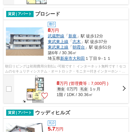
プロシード
賃貸 | アパート
敷0
8
万円
武蔵野線
「
新座
」駅 徒歩12分
東武東上線
「
志木
」駅 徒歩37分
東武東上線
「
朝霞台
」駅 徒歩51分
築6年 / 30.36㎡
埼玉県
新座市
大和田
１丁目９-１１
朝日リビングは初期費用分割払い可能です！ インターネット無料です！セコ
ムのセキュリティシステム・オートロック・モニター付きインターホン・エ
アコン・宅配ボックス・追い焚き給...
8
万
円
(管理費等：7,000円 )
0万円
1ヶ月
敷金
礼金
1階 / 1DK / 30.36㎡
ウッディヒルズ
賃貸 | アパート
礼0
5.7
万円