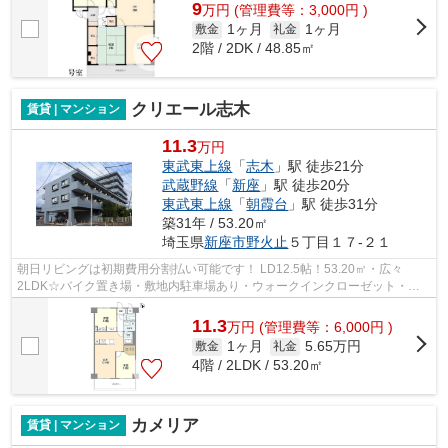
9
万
円
(管理費等：3,000円 )
1ヶ月
1ヶ月
敷金
礼金
2階 / 2DK / 48.85㎡
クリエール志木
賃貸 | マンション
11.3
万円
東武東上線
「
志木
」駅 徒歩21分
武蔵野線
「
新座
」駅 徒歩20分
東武東上線
「
朝霞台
」駅 徒歩31分
築31年 / 53.20㎡
埼玉県
新座市
野火止
５丁目１７-２１
朝日リビングは初期費用分割払い可能です！ LD12.5帖！53.20㎡・広々
2LDK☆バイク置き場・敷地内駐車場あり・ウォークインクローゼット・室
内洗濯機置場・エアコン・オートロック・モニ...
11.3
万
円
(管理費等：6,000円 )
1ヶ月
5.65万円
敷金
礼金
4階 / 2LDK / 53.20㎡
カメリア
賃貸 | マンション