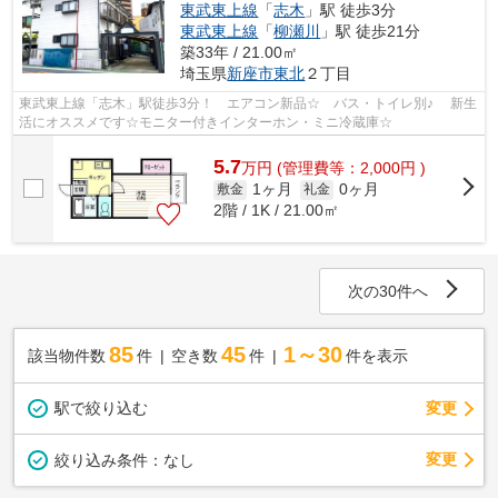
東武東上線
「
志木
」駅 徒歩3分
東武東上線
「
柳瀬川
」駅 徒歩21分
築33年 / 21.00㎡
埼玉県
新座市
東北
２丁目
東武東上線「志木」駅徒歩3分！ エアコン新品☆ バス・トイレ別♪ 新生
活にオススメです☆モニター付きインターホン・ミニ冷蔵庫☆
5.7
万
円
(管理費等：2,000円 )
1ヶ月
0ヶ月
敷金
礼金
2階 / 1K / 21.00㎡
次の30件へ
85
45
1～30
該当物件数
件
空き数
件
件を表示
駅で絞り込む
変更
変更
絞り込み条件：
なし