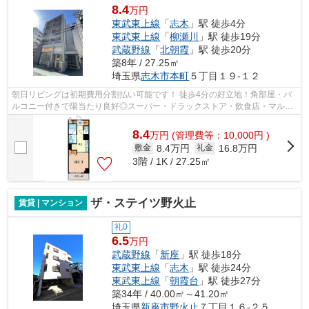
8.4
万円
東武東上線
「
志木
」駅 徒歩4分
東武東上線
「
柳瀬川
」駅 徒歩19分
武蔵野線
「
北朝霞
」駅 徒歩20分
築8年 / 27.25㎡
埼玉県
志木市
本町
５丁目１９-１２
朝日リビングは初期費用分割払い可能です！ 徒歩4分の好立地！角部屋・バ
ルコニー付きで陽当たり良好◎スーパー・ドラックストア・飲食店・マルイ
など商業施設も充実していて生活のしや...
8.4
万
円
(管理費等：10,000円 )
8.4万円
16.8万円
敷金
礼金
3階 / 1K / 27.25㎡
ザ・ステイツ野火止
賃貸 | マンション
礼0
6.5
万円
武蔵野線
「
新座
」駅 徒歩18分
東武東上線
「
志木
」駅 徒歩24分
東武東上線
「
朝霞台
」駅 徒歩27分
築34年 / 40.00㎡～41.20㎡
埼玉県
新座市
野火止
７丁目１６-２５