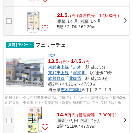
21.5
万
円
(管理費等：12,000円 )
1ヶ月
1ヶ月
敷金
礼金
5階 / 2LDK / 62.20㎡
フェリーチェ
賃貸 | アパート
敷0
13.5
14.5
万円～
万円
東武東上線
「
志木
」駅 徒歩3分
東武東上線
「
柳瀬川
」駅 徒歩20分
武蔵野線
「
北朝霞
」駅 徒歩30分
築2年 / 44.21㎡～47.99㎡
埼玉県
志木市
本町
６丁目２７-１３
朝日リビングは初期費用分割払い可能です！ ペット相談可☆駅から徒歩3分
の好立地！東武東上線・有楽町線・副都心線利用可◎ 広々LD10.2帖！角部
屋・バルコニー付で陽当たり良好◎インタ...
14.5
万
円
(管理費等：7,000円 )
0万円
2ヶ月
敷金
礼金
1階 / 2LDK / 47.99㎡