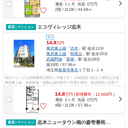
1ヶ月
0万円
敷金
礼金
2階 / 2LDK / 44.68㎡
エコヴィレッジ志木
賃貸 | マンション
礼0
14.8
万円
東武東上線
「
志木
」駅 徒歩12分
東武東上線
「
朝霞台
」駅 徒歩25分
武蔵野線
「
新座
」駅 徒歩28分
築18年 / 57.96㎡
埼玉県
新座市
東北
１丁目１-１４
朝日リビングは初期費用分割払い可能です！ 分譲賃貸☆駅近で便利な立地！
東武東上線・有楽町線・副都心線利用可で交通が便利・周辺環境が充実で生
活のしやすい環境です。広々バルコニ...
14.8
万
円
(管理費等：12,000円 )
2ヶ月
0万円
敷金
礼金
4階 / 2LDK / 57.96㎡
志木ニュータウン南の森壱番街１３号棟
賃貸 | マンション