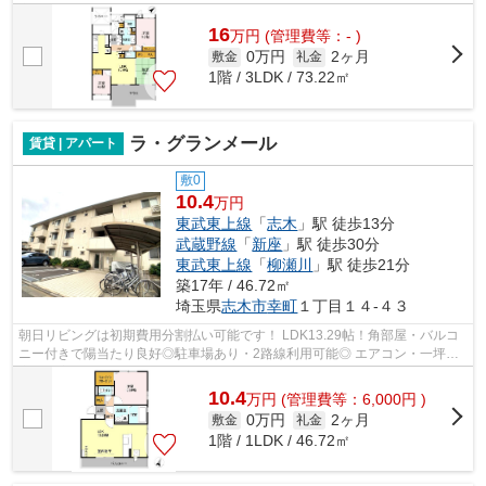
室エアコン・システムキッチン・食洗機な...
16
万
円
(管理費等：- )
0万円
2ヶ月
敷金
礼金
1階 / 3LDK / 73.22㎡
ラ・グランメール
賃貸 | アパート
敷0
10.4
万円
東武東上線
「
志木
」駅 徒歩13分
武蔵野線
「
新座
」駅 徒歩30分
東武東上線
「
柳瀬川
」駅 徒歩21分
築17年 / 46.72㎡
埼玉県
志木市
幸町
１丁目１４-４３
朝日リビングは初期費用分割払い可能です！ LDK13.29帖！角部屋・バルコ
ニー付きで陽当たり良好◎駐車場あり・2路線利用可能◎ エアコン・一坪浴
室・浴室乾燥機・ウォークインクローゼッ...
10.4
万
円
(管理費等：6,000円 )
0万円
2ヶ月
敷金
礼金
1階 / 1LDK / 46.72㎡