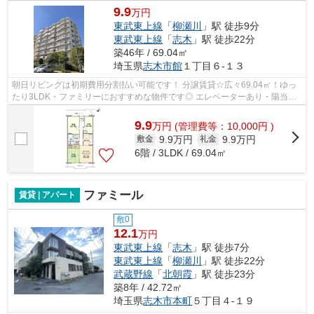
9.9
万円
東武東上線
「
柳瀬川
」駅 徒歩9分
東武東上線
「
志木
」駅 徒歩22分
築46年 / 69.04㎡
埼玉県
志木市
館
１丁目６-１３
朝日リビングは初期費用分割払い可能です！ 分譲賃貸☆広々69.04㎡！ゆっ
たり3LDK・ファミリーにおすすめな物件です◎ エレベーターあり・陽当た
り良好◎ 周辺には小学校・中学校・公園・...
9.9
万
円
(管理費等：10,000円 )
9.9万円
9.9万円
敷金
礼金
6階 / 3LDK / 69.04㎡
ファミール
賃貸 | アパート
敷0
12.1
万円
東武東上線
「
志木
」駅 徒歩7分
東武東上線
「
柳瀬川
」駅 徒歩22分
武蔵野線
「
北朝霞
」駅 徒歩23分
築8年 / 42.72㎡
埼玉県
志木市
本町
５丁目４-１９