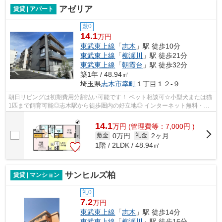
アゼリア
賃貸 | アパート
敷0
14.1
万円
東武東上線
「
志木
」駅 徒歩10分
東武東上線
「
柳瀬川
」駅 徒歩21分
東武東上線
「
朝霞台
」駅 徒歩32分
築1年 / 48.94㎡
埼玉県
志木市
幸町
１丁目１２-９
朝日リビングは初期費用分割払い可能です！ ペット相談可☆小型犬または猫
1匹まで飼育可能◎志木駅から徒歩圏内の好立地◎ インターネット無料・オ
ートロック・ 宅配BOX・ホームセキュリ...
14.1
万
円
(管理費等：7,000円 )
0万円
2ヶ月
敷金
礼金
1階 / 2LDK / 48.94㎡
サンヒルズ柏
賃貸 | マンション
礼0
7.2
万円
東武東上線
「
志木
」駅 徒歩14分
東武東上線
「
柳瀬川
」駅 徒歩16分