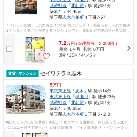
武蔵野線
「
北朝霞
」駅 徒歩31分
築38年 / 44.45㎡
埼玉県
志木市
柏町
４丁目7-57
「サンヒルズ柏」：志木市エリアの新居にピッタリ。外装もおしゃれで快適
な生活をおくることができるマンションです。通風良好で陽の当たる気持ち
の良いマンションをご提供いたします...
7.2
万
円
(管理費等：3,000円 )
1ヶ月
0万円
敷金
礼金
3階 / 2DK / 44.45㎡
セイワテラス志木
賃貸 | マンション
9
万円
東武東上線
「
志木
」駅 徒歩14分
東武東上線
「
柳瀬川
」駅 徒歩23分
武蔵野線
「
北朝霞
」駅 徒歩31分
築35年 / 48.85㎡
埼玉県
志木市
本町
１丁目５-２８
朝日リビングは初期費用分割払い可能です！ ２面採光・角部屋☆広々2DK・
バルコニー付きで陽当たり良好◎ 駐車場・バイク置場あり ・インターネット
使用料無料・Ｂ・Ｔ別・ガスコンロ付...