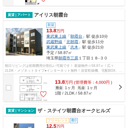
アイリス朝霞台
賃貸 | アパート
新築
13.8
万円
東武東上線
「
朝霞台
」駅 徒歩10分
武蔵野線
「
北朝霞
」駅 徒歩11分
東武東上線
「
志木
」駅 徒歩21分
予定 / 58.87㎡
埼玉県
朝霞市
三原
１丁目１８-３０
朝日リビングは初期費用分割払い可能です！ 新築物件☆58.87㎡！広々
2LDK・メゾネットタイプ●インターネット無料！浴室乾燥機、宅配BOX、防
犯カメラ設備完備、各室にエアコン設置●３駅...
13.8
万
円
(管理費等：4,000円 )
1ヶ月
1ヶ月
敷金
礼金
1階 / 2LDK / 58.87㎡
ザ・ステイツ朝霞台オークヒルズ
賃貸 | マンション
フリーレント
敷0
12.5
万円