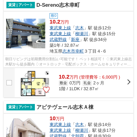
D-Sereno志木幸町
賃貸 | アパート
敷0
10.2
万円
東武東上線
「
志木
」駅 徒歩12分
東武東上線
「
柳瀬川
」駅 徒歩15分
武蔵野線
「
新座
」駅 徒歩34分
築1年 / 32.87㎡
埼玉県
志木市
幸町
３丁目４-６
朝日リビングは初期費用分割払い可能です！ ペット相談可！ ♢東武東上線志
木駅から徒歩圏内 ♢オートロック・宅配ボックス・ホームセキュリティー
等、防犯設備充実 ♢都市ガス仕様、イン...
10.2
万
円
(管理費等：6,000円 )
0万円
2ヶ月
敷金
礼金
1階 / 1LDK / 32.87㎡
アビテヴェール志木Ａ棟
賃貸 | アパート
10
万円
東武東上線
「
志木
」駅 徒歩14分
東武東上線
「
柳瀬川
」駅 徒歩17分
武蔵野線
「
北朝霞
」駅 徒歩30分