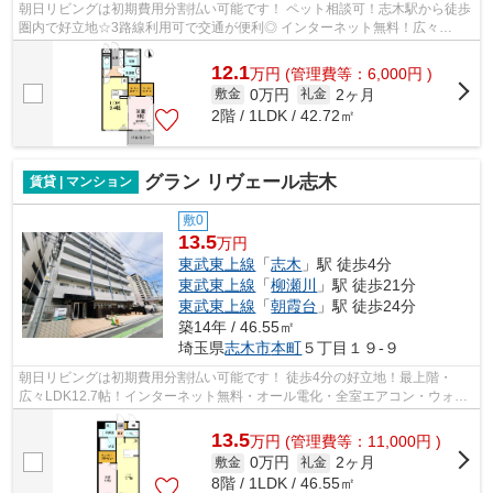
朝日リビングは初期費用分割払い可能です！ ペット相談可！志木駅から徒歩
圏内で好立地☆3路線利用可で交通が便利◎ インターネット無料！広々
WCL・収納豊富◎バルコニー付きで陽当たり良...
12.1
万
円
(管理費等：6,000円 )
0万円
2ヶ月
敷金
礼金
2階 / 1LDK / 42.72㎡
グラン リヴェール志木
賃貸 | マンション
敷0
13.5
万円
東武東上線
「
志木
」駅 徒歩4分
東武東上線
「
柳瀬川
」駅 徒歩21分
東武東上線
「
朝霞台
」駅 徒歩24分
築14年 / 46.55㎡
埼玉県
志木市
本町
５丁目１９-９
朝日リビングは初期費用分割払い可能です！ 徒歩4分の好立地！最上階・
広々LDK12.7帖！インターネット無料・オール電化・全室エアコン・ウォー
クインクローゼット・オートロック・防犯...
13.5
万
円
(管理費等：11,000円 )
0万円
2ヶ月
敷金
礼金
8階 / 1LDK / 46.55㎡