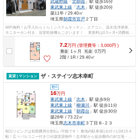
武蔵野線
「
北朝霞
」駅 徒歩16分
東武東上線
「
志木
」駅 徒歩20分
築11年 / 29.40㎡
埼玉県
朝霞市
宮戸
２丁目
WiFi無料！お手入れらくらくシステムキッチン、エアコン、温水洗浄便座、
モニターホン付き、浴室乾燥機もございます！ 更新料は0.5ヶ月+消費税相
当額！2路線利用可◎コンビニやディス...
7.2
万
円
(管理費等：3,000円 )
1ヶ月
0万円
敷金
礼金
2階 / 1R / 29.40㎡
ザ・ステイツ志木幸町
賃貸 | マンション
敷0
16
万円
東武東上線
「
志木
」駅 徒歩9分
東武東上線
「
柳瀬川
」駅 徒歩11分
東武東上線
「
朝霞台
」駅 徒歩30分
築28年 / 73.22㎡
埼玉県
志木市
幸町
３丁目８-２３
朝日リビングは初期費用分割払い可能です！ 敷地内駐車場1台付☆LDK15.4
帖！広々バルコニー付き◎分譲賃貸物件！志木駅から徒歩圏内の好立地・全