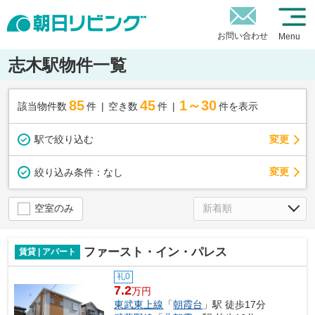
お問い合わせ
Menu
志木駅物件一覧
85
45
1～30
該当物件数
件
空き数
件
件を表示
駅で絞り込む
変更
変更
絞り込み条件：
なし
空室のみ
ファースト・イン・パレス
賃貸 | アパート
礼0
7.2
万円
東武東上線
「
朝霞台
」駅 徒歩17分