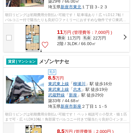
築29年 / 66.00㎡
埼玉県
新座市
東北
１丁目３-２３
朝日リビングは初期費用分割払い可能です！ 駐車場あり！広々LD12.7帖！
バルコニー付で陽当たりも良好◎ファミリーにおすすめな物件です◎東武東
上線・有楽町線・副都心線利用可で交通が...
11
万
円
(管理費等：7,000円 )
11万円
22万円
敷金
礼金
2階 / 3LDK / 66.00㎡
メゾンヤナセ
賃貸 | マンション
礼0
8.5
万円
東武東上線
「
柳瀬川
」駅 徒歩16分
東武東上線
「
志木
」駅 徒歩19分
武蔵野線
「
新座
」駅 徒歩29分
築33年 / 44.68㎡
埼玉県
新座市
新座
２丁目１１-５
朝日リビングは初期費用分割払い可能です！ ペット相談可☆小型犬・猫１匹
まで可・広々LDK10帖！角部屋でバルコニー付きで陽当たり良好◎インター
ネット無料●バス・トイレ別・独立洗面台...
8.5
万
円
(管理費等：2,000円 )