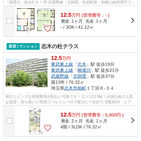
「朝霞台」徒歩6 分！JR 武蔵野線「北朝霞」有楽町線・副都心線利用可で交
通が便利です！事務所相談・国籍相談・...
12.5
万
円
(管理費等：- )
1ヶ月
1ヶ月
敷金
礼金
- / 3DK / 41.12㎡
志木の杜テラス
賃貸 | マンション
12.5
万円
東武東上線
「
志木
」駅 徒歩19分
東武東上線
「
柳瀬川
」駅 徒歩21分
武蔵野線
「
北朝霞
」駅 徒歩37分
築13年 / 76.32㎡
埼玉県
志木市
柏町
１丁目６-３４
朝日リビングは初期費用分割払い可能です！ 広々LD13帖！分譲仕様の上質
な賃貸・落ち着いた環境◎バルコニー付で陽当たり良好◎ 宅配BOX・エアコ
ン・モニタ付オートロック●徒歩圏内にス...
12.5
万
円
(管理費等：5,000円 )
2ヶ月
1ヶ月
敷金
礼金
4階 / 3LDK / 76.32㎡