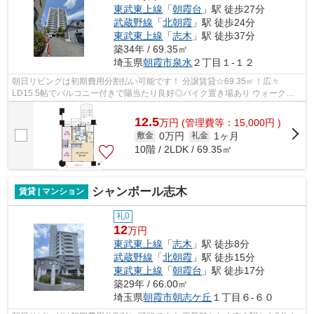
東武東上線
「
朝霞台
」駅 徒歩27分
武蔵野線
「
北朝霞
」駅 徒歩24分
東武東上線
「
志木
」駅 徒歩37分
築34年 / 69.35㎡
埼玉県
朝霞市
泉水
２丁目１‐１２
朝日リビングは初期費用分割払い可能です！ 分譲賃貸☆69.35㎡！広々
LD15.5帖でバルコニー付きで陽当たり良好◎バイク置き場あり ウォークイ
ンクローゼット・エアコン・宅配BOX・オート...
12.5
万
円
(管理費等：15,000円 )
0万円
1ヶ月
敷金
礼金
10階 / 2LDK / 69.35㎡
シャンボール志木
賃貸 | マンション
礼0
12
万円
東武東上線
「
志木
」駅 徒歩8分
武蔵野線
「
北朝霞
」駅 徒歩15分
東武東上線
「
朝霞台
」駅 徒歩17分
築29年 / 66.00㎡
埼玉県
朝霞市
朝志ケ丘
１丁目６-６０