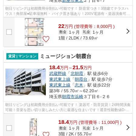
埼玉県
新座市
東北
２丁目６-７
朝日リビングは初期費用分割払い可能です！ 防音室つき！3階建てテラスハ
ウス！角部屋●駐車場無料・ バイク置き場あり！200V電源有・楽器演奏可・
音楽教室利用可・SOHO相談可・玄関に...
22
万
円
(管理費等：8,000円 )
1ヶ月
1ヶ月
敷金
礼金
1階 / 2LDK / 73.69㎡
ミュージション朝霞台
賃貸 | マンション
18.4
21.5
万円～
万円
武蔵野線
「
北朝霞
」駅 徒歩6分
東武東上線
「
朝霞台
」駅 徒歩7分
東武東上線
「
志木
」駅 徒歩22分
築3年 / 55.70㎡～62.20㎡
埼玉県
朝霞市
浜崎
３丁目６-２６
朝日リビングは初期費用分割払い可能です！ 楽器可・防音賃貸！24時間演奏
可能！音楽を思い切り楽しみたい方に最適な住まいです！遮音性能数値D-
70・SOHO・音楽教室利用可・グランドピ...
18.4
万
円
(管理費等：11,000円 )
1ヶ月
1ヶ月
敷金
礼金
3階 / 2K / 55.70㎡