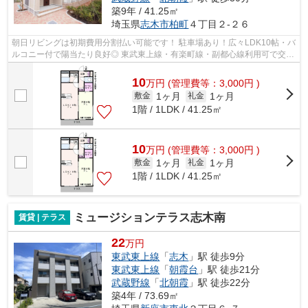
築9年 / 41.25㎡
埼玉県
志木市
柏町
４丁目２-２６
朝日リビングは初期費用分割払い可能です！ 駐車場あり！広々LDK10帖・バ
ルコニー付で陽当たり良好◎ 東武東上線・有楽町線・副都心線利用可で交通
が便利です◎ インターネット無料・ウ...
10
万
円
(管理費等：3,000円 )
1ヶ月
1ヶ月
敷金
礼金
1階 / 1LDK / 41.25㎡
10
万
円
(管理費等：3,000円 )
1ヶ月
1ヶ月
敷金
礼金
1階 / 1LDK / 41.25㎡
ミュージションテラス志木南
賃貸 | テラス
22
万円
東武東上線
「
志木
」駅 徒歩9分
東武東上線
「
朝霞台
」駅 徒歩21分
武蔵野線
「
北朝霞
」駅 徒歩22分
築4年 / 73.69㎡