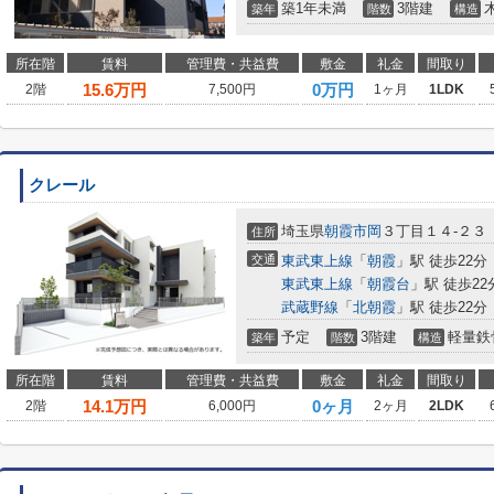
築1年未満
3階建
築年
階数
構造
所在階
賃料
管理費・共益費
敷金
礼金
間取り
15.6
万円
0万円
2階
7,500円
1ヶ月
1LDK
クレール
埼玉県
朝霞市
岡
３丁目１４-２３
住所
交通
東武東上線
「
朝霞
」駅 徒歩22分
東武東上線
「
朝霞台
」駅 徒歩22
武蔵野線
「
北朝霞
」駅 徒歩22分
予定
3階建
軽量鉄
築年
階数
構造
所在階
賃料
管理費・共益費
敷金
礼金
間取り
14.1
万円
0ヶ月
2階
6,000円
2ヶ月
2LDK