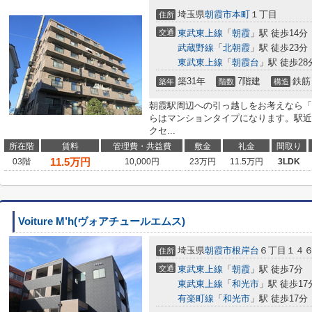
埼玉県
朝霞市
本町
１丁目
住所
交通
東武東上線
「
朝霞
」駅 徒歩14分
武蔵野線
「
北朝霞
」駅 徒歩23分
東武東上線
「
朝霞台
」駅 徒歩28
築31年
7階建
鉄筋
築年
階数
構造
朝霞駅周辺への引っ越しをお考えなら「
らはマンションタイプになります。駅近
クセ...
所在階
賃料
管理費・共益費
敷金
礼金
間取り
11.5
万円
03階
10,000円
23万円
11.5万円
3LDK
Voiture M’h(ヴォアチュールエムス)
埼玉県
朝霞市
根岸台
６丁目１４６
住所
交通
東武東上線
「
朝霞
」駅 徒歩7分
東武東上線
「
和光市
」駅 徒歩17
有楽町線
「
和光市
」駅 徒歩17分