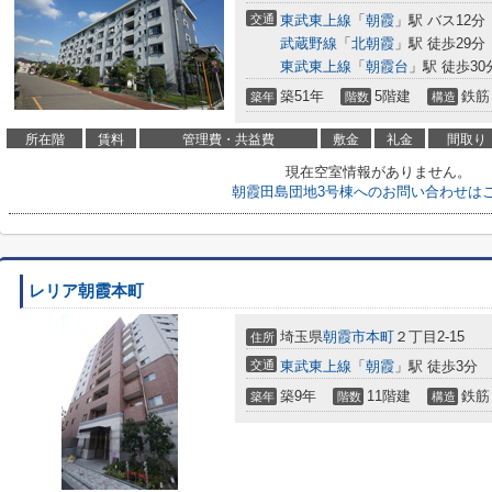
交通
東武東上線
「
朝霞
」駅 バス12分
武蔵野線
「
北朝霞
」駅 徒歩29分
東武東上線
「
朝霞台
」駅 徒歩30
築51年
5階建
鉄筋
築年
階数
構造
所在階
賃料
管理費・共益費
敷金
礼金
間取り
現在空室情報がありません。
朝霞田島団地3号棟へのお問い合わせは
レリア朝霞本町
埼玉県
朝霞市
本町
２丁目2-15
住所
交通
東武東上線
「
朝霞
」駅 徒歩3分
築9年
11階建
鉄筋
築年
階数
構造