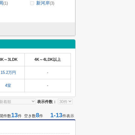
岡
新河岸
(1)
(3)
3K～3LDK
4K～4LDK以上
15.2万円
-
4室
-
表示件数：
13
8
1-13
開件数
件 空き数
件
件表示