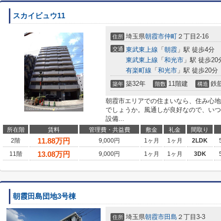
スカイビュウ11
埼玉県
朝霞市
仲町
２丁目2-16
住所
交通
東武東上線
「
朝霞
」駅 徒歩4分
東武東上線
「
和光市
」駅 徒歩20
有楽町線
「
和光市
」駅 徒歩20分
築32年
11階建
鉄
築年
階数
構造
朝霞市エリアでの住まいなら、住み心地
でしょうか。風通しが良好なので、いつ
設備...
所在階
賃料
管理費・共益費
敷金
礼金
間取り
11.88
万円
2階
9,000円
1ヶ月
1ヶ月
2LDK
13.08
万円
11階
9,000円
1ヶ月
1ヶ月
3DK
朝霞田島団地3号棟
埼玉県
朝霞市
田島
２丁目3-3
住所