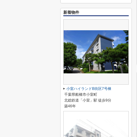
新着物件
小室ハイランドB街区7号棟
千葉県船橋市小室町
北総鉄道「小室」駅 徒歩9分
築46年