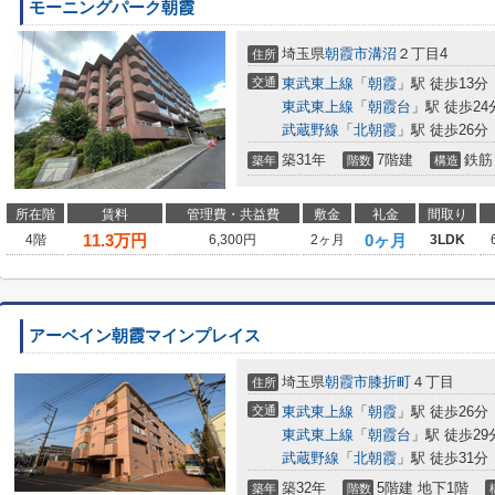
モーニングパーク朝霞
埼玉県
朝霞市
溝沼
２丁目4
住所
交通
東武東上線
「
朝霞
」駅 徒歩13分
東武東上線
「
朝霞台
」駅 徒歩24
武蔵野線
「
北朝霞
」駅 徒歩26分
築31年
7階建
鉄筋
築年
階数
構造
所在階
賃料
管理費・共益費
敷金
礼金
間取り
11.3
万円
0ヶ月
4階
6,300円
2ヶ月
3LDK
アーベイン朝霞マインプレイス
埼玉県
朝霞市
膝折町
４丁目
住所
交通
東武東上線
「
朝霞
」駅 徒歩26分
東武東上線
「
朝霞台
」駅 徒歩29
武蔵野線
「
北朝霞
」駅 徒歩31分
築32年
5階建 地下1階
築年
階数