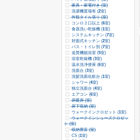
家具・家電付き (
室)
洗濯機置場有 (
2
室)
外観タイル張り (
室)
コンロ２口以上 (
6
室)
食器洗い乾燥機 (
1
室)
システムキッチン (
7
室)
対面式キッチン (
2
室)
バス・トイレ別 (
7
室)
追焚機能浴室 (
5
室)
浴室乾燥機 (
3
室)
温水洗浄便座 (
6
室)
洗面台 (
3
室)
洗髪洗面化粧台 (
1
室)
シャワー (
4
室)
独立洗面台 (
4
室)
エアコン (
6
室)
床暖房 (
室)
床下収納 (
室)
ウォークインクロゼット (
1
室)
ウォークインシューズクロゼッ
ト (
室)
収納豊富 (
室)
CS (
1
室)