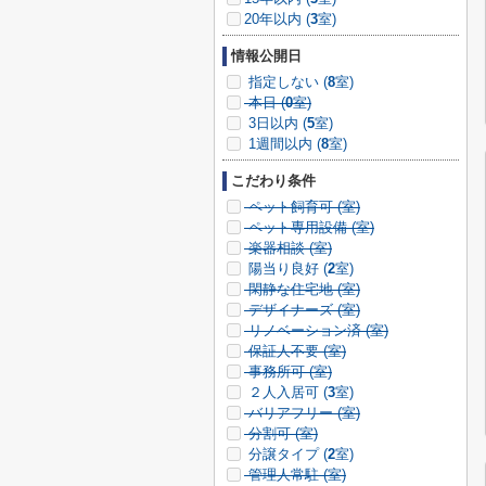
20年以内 (
3
室)
情報公開日
指定しない (
8
室)
本日 (
0
室)
3日以内 (
5
室)
1週間以内 (
8
室)
こだわり条件
ペット飼育可 (
室)
ペット専用設備 (
室)
楽器相談 (
室)
陽当り良好 (
2
室)
閑静な住宅地 (
室)
デザイナーズ (
室)
リノベーション済 (
室)
保証人不要 (
室)
事務所可 (
室)
２人入居可 (
3
室)
バリアフリー (
室)
分割可 (
室)
分譲タイプ (
2
室)
管理人常駐 (
室)