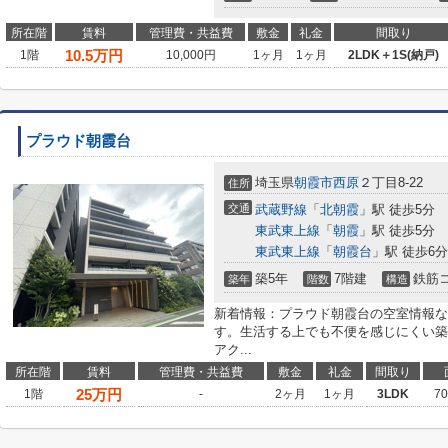
所在階
賃料
管理費・共益費
敷金
礼金
間取り
10.5
万円
1階
10,000円
1ヶ月
1ヶ月
2LDK＋1S(納戸)
プラウド朝霞台
埼玉県
朝霞市
西原
２丁目8-22
住所
交通
武蔵野線
「
北朝霞
」駅 徒歩5分
東武東上線
「
朝霞
」駅 徒歩5分
東武東上線
「
朝霞台
」駅 徒歩6分
築5年
7階建
鉄筋
築年
階数
構造
新着情報：プラウド朝霞台の空室情報な
す。生活する上でも不便を感じにくい築
アク...
所在階
賃料
管理費・共益費
敷金
礼金
間取り
25
万円
1階
-
2ヶ月
1ヶ月
3LDK
7