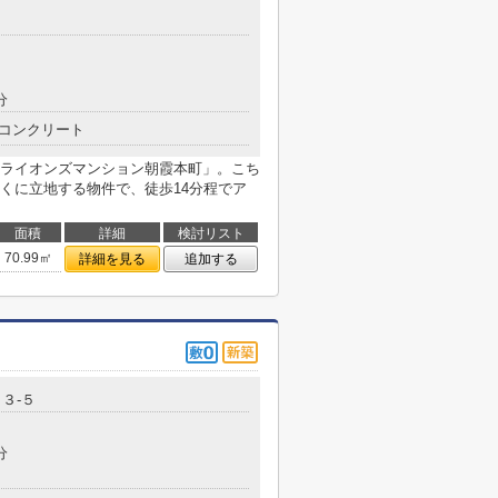
分
コンクリート
ライオンズマンション朝霞本町」。こち
くに立地する物件で、徒歩14分程でア
面積
詳細
検討リスト
70.99㎡
詳細を見る
追加する
３-５
分