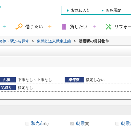
お気に入り
閲覧履歴
借りたい
貸したい
リフォ
)路線・駅から探す
>
東武鉄道東武東上線
>
朝霞駅の賃貸物件
面積
下限なし～上限なし
築年数
指定しない
間取り
指定なし
和光市
朝霞
朝霞
(8)
(8)