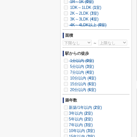
1R～1K (
0
室)
1DK～1LDK (
1
室)
2K～2LDK (
3
室)
3K～3LDK (
4
室)
4K～4LDK以上 (
0
室)
面積
～
駅からの徒歩
1分以内 (
0
室)
5分以内 (
3
室)
7分以内 (
4
室)
10分以内 (
4
室)
15分以内 (
6
室)
20分以内 (
6
室)
築年数
新築/1年以内 (
2
室)
3年以内 (
2
室)
5年以内 (
2
室)
7年以内 (
3
室)
10年以内 (
3
室)
15年以内 (
3
室)