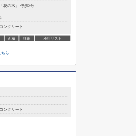
 「花の木」 停歩3分
分
コンクリート
面積
詳細
検討リスト
こちら
コンクリート