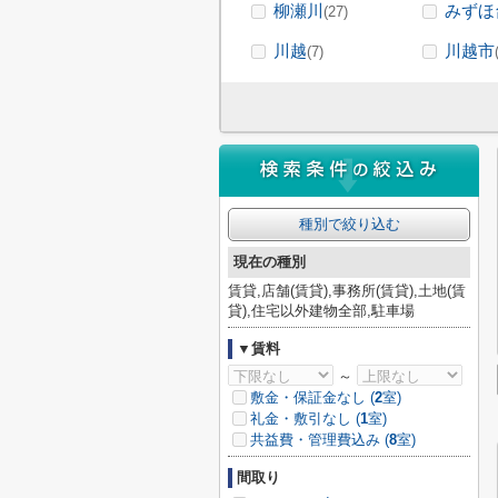
柳瀬川
みずほ
(27)
川越
川越市
(7)
種別で絞り込む
現在の種別
賃貸,店舗(賃貸),事務所(賃貸),土地(賃
貸),住宅以外建物全部,駐車場
▼賃料
～
敷金・保証金なし (
2
室)
礼金・敷引なし (
1
室)
共益費・管理費込み (
8
室)
間取り