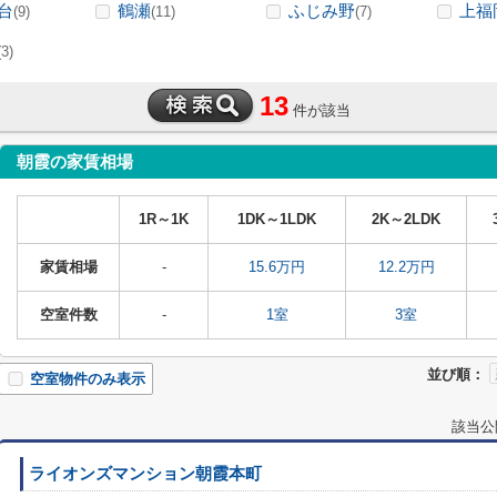
台
鶴瀬
ふじみ野
上福
(9)
(11)
(7)
(3)
13
件が該当
朝霞の家賃相場
1R～1K
1DK～1LDK
2K～2LDK
家賃相場
-
15.6万円
12.2万円
空室件数
-
1室
3室
並び順：
空室物件のみ表示
該当公
ライオンズマンション朝霞本町