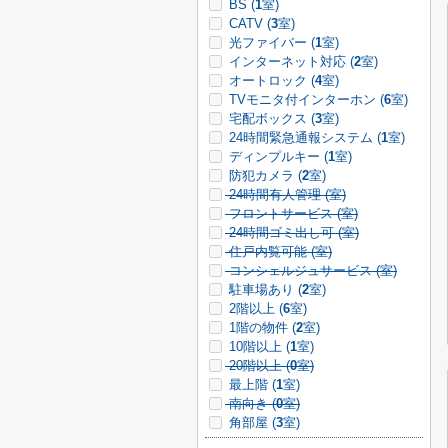
BS (
1
室)
CATV (
3
室)
光ファイバー (
1
室)
インターネット対応 (
2
室)
オートロック (
4
室)
TVモニタ付インターホン (
6
室)
宅配ボックス (
3
室)
24時間緊急通報システム (
1
室)
ディンプルキー (
1
室)
防犯カメラ (
2
室)
24時間有人管理 (
室)
フロントサービス (
室)
24時間ゴミ出し可 (
室)
住戸内覧可能 (
室)
コンシェルジュサービス (
室)
駐車場あり (
2
室)
2階以上 (
6
室)
1階の物件 (
2
室)
10階以上 (
1
室)
20階以上 (
0
室)
最上階 (
1
室)
南向き (
0
室)
角部屋 (
3
室)