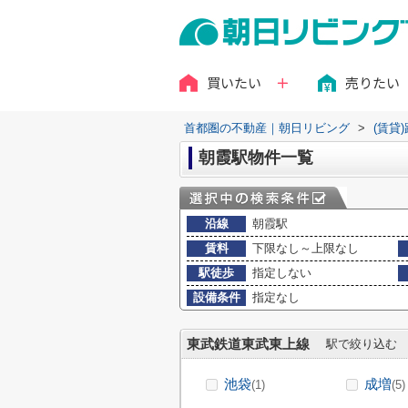
買いたい
売りたい
首都圏の不動産｜朝日リビング
>
(賃貸
朝霞駅物件一覧
沿線
朝霞駅
賃料
下限なし～上限なし
駅徒歩
指定しない
設備条件
指定なし
東武鉄道東武東上線
駅で絞り込む
池袋
成増
(1)
(5)