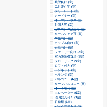
眺望良好 (
室)
二世帯住宅 (
室)
フリーレント (
室)
カードキー (
室)
オープンハウス (
室)
外国人可 (
室)
ガスコンロ設置可 (
室)
ルームシェア可 (
室)
学生向け (
室)
カップル向け (
室)
女性向け (
室)
ファミリー向け (
2
室)
室内洗濯機置場 (
5
室)
フローリング (
5
室)
ロフト付き (
室)
メゾネット (
室)
ベランダ (
室)
バルコニー (
6
室)
ルーフバルコニー (
室)
オール電化 (
室)
エレベーター (
6
室)
照明器具付き (
3
室)
駐輪場 (
6
室)
バイク置場あり (
室)